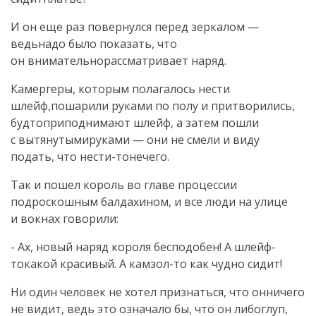
И он еще раз повернулся перед зеркалом —
ведьнадо было показать, что
он внимательнорассматривает наряд.
Камергеры, которым полагалось нести
шлейф,пошарили руками по полу и притворились,
будтоприподнимают шлейф, а затем пошли
с вытянутымируками — они не смели и виду
подать, что нести-тонечего.
Так и пошел король во главе процессии
подроскошным балдахином, и все люди на улице
и вокнах говорили:
- Ах, новый наряд короля бесподобен! А шлейф-
токакой красивый. А камзол-то как чудно сидит!
Ни один человек не хотел признаться, что онничего
не видит, ведь это означало бы, что он либоглуп,