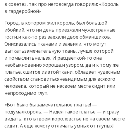
в совете», так про неговсегда говорили: «Король
в гардеробной»
Город, в котором жил король, был большой
ибойкий, что ни день приезжали чужестранные
гости,и как-то раз заехали двое обманщиков.
Онисказались ткачами и заявили, что могут
выткатьзамечательную ткань, лучше которой
и помыслитьнельзя. И расцветкой-то она
необыкновенно хороша,и узором, да и к тому же
платье, сшитое из этойткани, обладает чудесным
свойством становитьсяневидимым для всякого
человека, который не насвоем месте сидит или
непроходимо глуп.
«Вот было бы замечательное платье! —
подумалкороль. — Надел такое платье — и сразу
видать, кто втвоем королевстве не на своем месте
сидит. А еще ясмогу отличать умных от глупых!