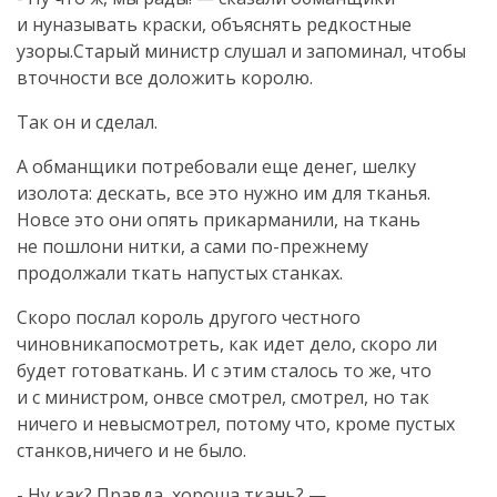
и нуназывать краски, объяснять редкостные
узоры.Старый министр слушал и запоминал, чтобы
вточности все доложить королю.
Так он и сделал.
А обманщики потребовали еще денег, шелку
изолота: дескать, все это нужно им для тканья.
Новсе это они опять прикарманили, на ткань
не пошлони нитки, а сами по-прежнему
продолжали ткать напустых станках.
Скоро послал король другого честного
чиновникапосмотреть, как идет дело, скоро ли
будет готоваткань. И с этим сталось то же, что
и с министром, онвсе смотрел, смотрел, но так
ничего и невысмотрел, потому что, кроме пустых
станков,ничего и не было.
- Ну как? Правда, хороша ткань? —