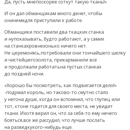
Да, пусть мнепоскорее соткут такую ткань!»
И он дал обманщикам много денег, чтобы
онинемедля приступили к работе.
Обманщики поставили два ткацких станка
и нупоказывать, будто работают, а у самих
на станкахровнехонько ничего нет.
Не церемонясь,потребовали они тончайшего шелку
и чистейшегозолота, прикарманили все
и продолжали работатьна пустых станках
до поздней ночи.
«Хорошо бы посмотреть, как подвигается дело!»
-подумал король, но таково-то смутно стало
у негона душе, когда он вспомнил, что глупец или
тот, ктоне годится для своего места, не увидит
ткани. Ихотя верил он, что за себя-то ему нечего
бояться,все же рассудил, что лучше послать
на разведкукого-нибудь еще.