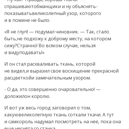
спрашиваютобманщики и ну объяснять-
показыватьвеликолепный узор, которого
и в помине не было.
«Я не глуп! — подумал чиновник. — Так, стало
быть,не подхожу к доброму месту, на котором
сижу?Странно! Во всяком случае, нельзя
и видуподавать!»
И он стал расхваливать ткань, которой
не видел,и выразил свое восхищение прекрасной
расцветкойи замечательным узором.
- О да, это совершенно очаровательно! —
доложилон королю.
И вот уж весь город заговорил о том,
какуювеликолепную ткань соткали ткачи. А тут
и самкороль надумал посмотреть на нее, пока она
еще неснята со станка.