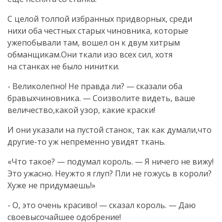
С целой толпой избранных придворных, среди
нихи оба честных старых чиновника, которые
ужепобывали там, вошел он к двум хитрым
обманщикам.Они ткали изо всех сил, хотя
на станках не было нинитки.
- Великолепно! Не правда ли? — сказали оба
бравыхчиновника. — Соизволите видеть, ваше
величество,какой узор, какие краски!
И они указали на пустой станок, так как думали,что
другие-то уж непременно увидят ткань.
«Что такое? — подумал король. — Я ничего не вижу!
Это ужасно. Неужто я глуп? Пли не гожусь в короли?
Хуже не придумаешь!»
- О, это очень красиво! — сказал король. — Даю
своевысочайшее одобрение!