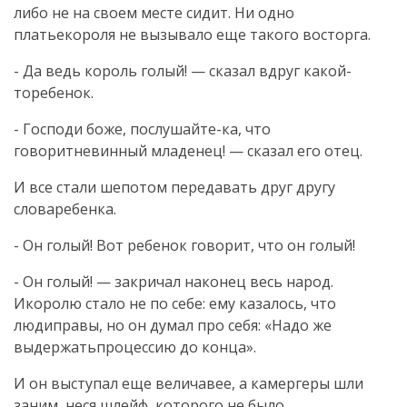
либо не на своем месте сидит. Ни одно
платьекороля не вызывало еще такого восторга.
- Да ведь король голый! — сказал вдруг какой-
торебенок.
- Господи боже, послушайте-ка, что
говоритневинный младенец! — сказал его отец.
И все стали шепотом передавать друг другу
словаребенка.
- Он голый! Вот ребенок говорит, что он голый!
- Он голый! — закричал наконец весь народ.
Икоролю стало не по себе: ему казалось, что
людиправы, но он думал про себя: «Надо же
выдержатьпроцессию до конца».
И он выступал еще величавее, а камергеры шли
заним, неся шлейф, которого не было.