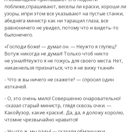
поближе,спрашивают, веселы ли краски, хороши ли
узоры, ипри этом все указывают на пустые станки,
абедняга министр как ни таращил глаза, все
равноничего не увидел, потому что и видеть-то
былонечего.
«Господи боже! — думал он. — Неужто я глупец?
Вотуж никогда не думал! Только чтоб никто
не узнал!Неужто я не гожусь для своего места. Нет,
никакнельзя признаться, что я не вижу ткани!»
- Что ж вы ничего не скажете? — спросил один
изткачей.
- О, это очень мило! Совершенно очаровательно!
-сказал старый министр, глядя сквозь очки. —
Какойузор, какие краски!.. Да, да, я доложу королю,
чтомне чрезвычайно нравится!
- Ну что ж, мы рады! — сказали обманщики