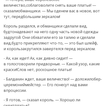
величество,соблаговолите снять ваше платье! —
сказалиобманщики. — Мы оденем вас в новое, вот
тут, передбольшим зеркалом!
Король разделся, и обманщики сделали вид,
будтонадевают на него одну часть новой одежды
задругой. Они обхватили его за талию и сделали
вид,будто прикрепляют что-то, — это был шлейф,
и корользакрутился-завертелся перед зеркалом.
- Ах, как идет! Ах, как дивно сидит! —
в голосговорили придворные. — Какой узор, какие
краски!Слов нет, роскошное платье!
- Балдахин ждет, ваше величество! — доложилобер-
церемониймейстер. — Его понесут над вами
впроцессии.
- Я готов, — сказал король. — Хорошо ли
сидитплатье?