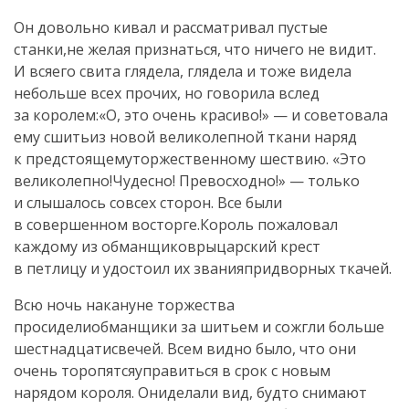
Он довольно кивал и рассматривал пустые
станки,не желая признаться, что ничего не видит.
И всяего свита глядела, глядела и тоже видела
небольше всех прочих, но говорила вслед
за королем:«О, это очень красиво!» — и советовала
ему сшитьиз новой великолепной ткани наряд
к предстоящемуторжественному шествию. «Это
великолепно!Чудесно! Превосходно!» — только
и слышалось совсех сторон. Все были
в совершенном восторге.Король пожаловал
каждому из обманщиковрыцарский крест
в петлицу и удостоил их званияпридворных ткачей.
Всю ночь накануне торжества
просиделиобманщики за шитьем и сожгли больше
шестнадцатисвечей. Всем видно было, что они
очень торопятсяуправиться в срок с новым
нарядом короля. Ониделали вид, будто снимают