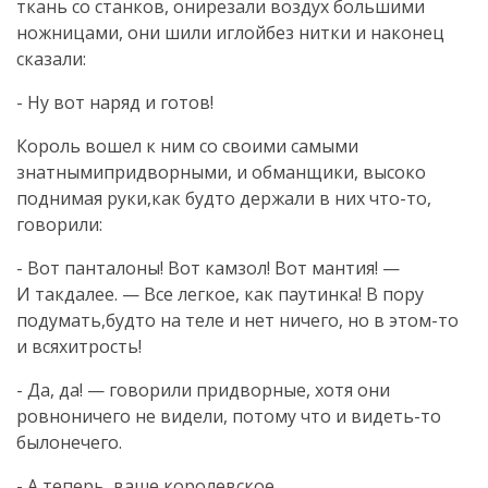
ткань со станков, онирезали воздух большими
ножницами, они шили иглойбез нитки и наконец
сказали:
- Ну вот наряд и готов!
Король вошел к ним со своими самыми
знатнымипридворными, и обманщики, высоко
поднимая руки,как будто держали в них что-то,
говорили:
- Вот панталоны! Вот камзол! Вот мантия! —
И такдалее. — Все легкое, как паутинка! В пору
подумать,будто на теле и нет ничего, но в этом-то
и всяхитрость!
- Да, да! — говорили придворные, хотя они
ровноничего не видели, потому что и видеть-то
былонечего.
- А теперь, ваше королевское