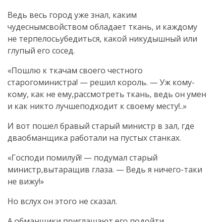
Ведь весь город уже знал, каким
чудеснымсвойством обладает ткань, и каждому
не терпелосьубедиться, какой никудышный или
глупый его сосед.
«Пошлю к ткачам своего честного
старогоминистра! — решил король. — Уж кому-
кому, как не ему,рассмотреть ткань, ведь он умен
и как никто лучшеподходит к своему месту!..»
И вот пошел бравый старый министр в зал, где
дваобманщика работали на пустых станках.
«Господи помилуй! — подумал старый
министр,вытаращив глаза. — Ведь я ничего-таки
не вижу!»
Но вслух он этого не сказал.
А обманщики приглашают его подойти