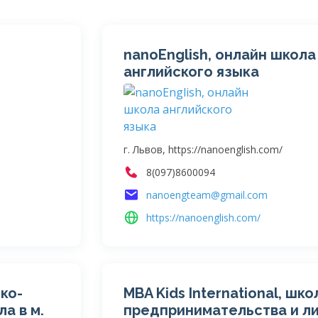
nanoEnglish, онлайн школа
английского языка
г. Львов, https://nanoenglish.com/
8(097)8600094
nanoengteam@gmail.com
https://nanoenglish.com/
ько-
MBA Kids International, шко
а в м.
предпринимательства и л