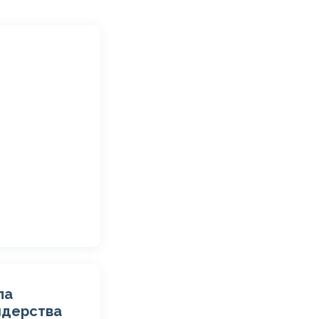
ла
идерства