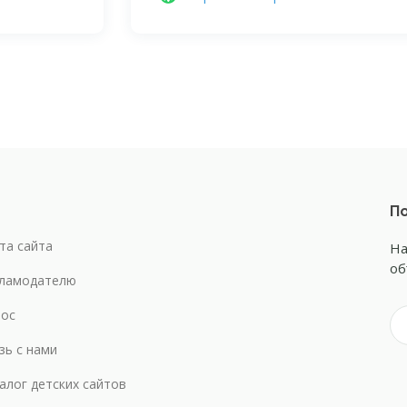
По
та сайта
На
об
ламодателю
ос
зь с нами
алог детских сайтов