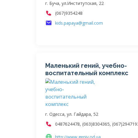
г. Буча, ул.Институтская, 22
(067)9354248
kids.papaya@gmail.com
Маленький гений, учебно-
воспитательный комплекс
г. Одесса, ул. Гайдара, 52
0487624478, (063)8304365, (067)294719
http://www.geniy.od.ua