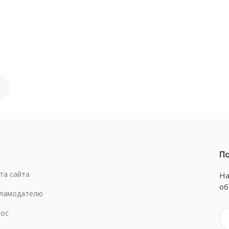
По
та сайта
На
об
ламодателю
ос