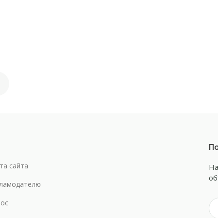
По
та сайта
На
об
ламодателю
ос