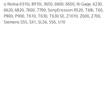
o Nokia 6310i, 8910i, 3650, 6600, 6650,
N-Gaqe
, 6230,
6620, 6820, 7600, 7700, SonyEricsson R520, T68i, T60,
P800, P900, T610, T630, T630 SE, Z1010, Z600, Z700,
Siemens S55, SX1, SL56, S56, U10