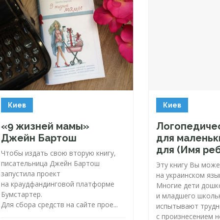
Киев
Киев
«9 жизней мамы»
Логопедиче
Джейн Бартош
для маленьк
для (Имя ре
Чтобы издать свою вторую книгу,
писательница Джейн Бартош
Эту книгу Вы може
запустила проект
на украинском язы
на краудфандинговой платформе
Многие дети дошк
Бумстартер.
и младшего школь
Для сбора средств на сайте прое...
испытывают трудн
с произнесением н