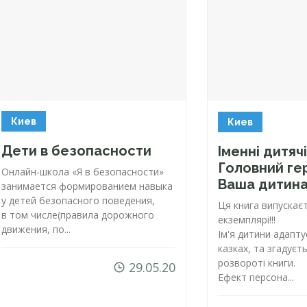
Киев
Киев
Дети в безопасности
Іменні дитячі
Головний ге
Онлайн-школа
«Я в безопасности»
Ваша дитина
занимается формированием навыка
у детей безопасного поведения,
Ця книга випускає
в том числе(правила дорожного
екземплярі!!!
движения, по...
Ім'я дитини адапту
казках, та згадуєт
розвороті книги.
29.05.20
Ефект персона...