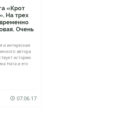
га «Крот
». На трех
овременно
 Новая. Очень
я и интересная
аинского автора
ствует историю
ка Ната и его
07.06.17