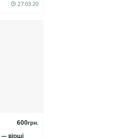
27.03.20
600
грн.
 — вірші