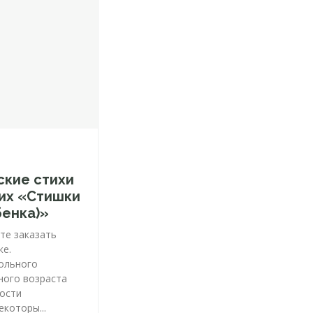
ские стихи
их «Стишки
бенка)»
те заказать
ке.
ольного
ного возраста
ости
екоторы...