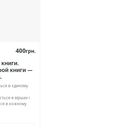
400
грн.
 книги.
рой книги —
.
ться в єдиному
ється в віршах і
ься в кожному