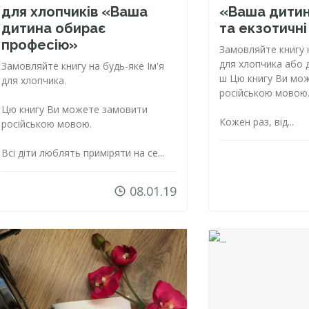
для хлопчиків «Ваша
«Ваша дити
дитина обирає
та екзотичн
професію»
Замовляйте книгу
для хлопчика або д
Замовляйте книгу на
будь-яке
Ім'я
ш Цю книгу Ви мо
для хлопчика.
російською мовою
Цю книгу Ви можете замовити
Кожен раз, від...
російською мовою.
Всі діти люблять приміряти на се...
08.01.19