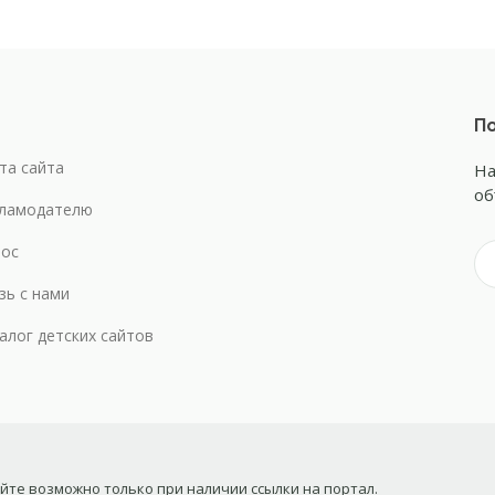
По
та сайта
На
об
ламодателю
ос
зь с нами
алог детских сайтов
те возможно только при наличии ссылки на портал.