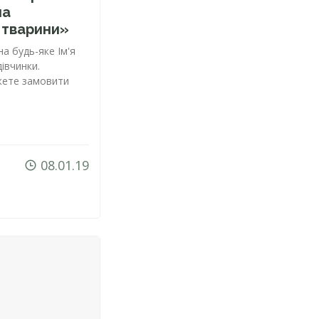
на
і тварини»
 на
будь-яке
Ім'я
івчинки.
жете замовити
.
08.01.19