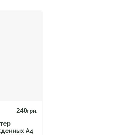
240
грн.
тер
жденных А4