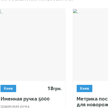
18
грн.
Киев
Киев
Именная ручка 5000
Метрика пос
для новоро
Шариковая ручка