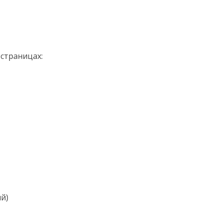
страницах:
й)