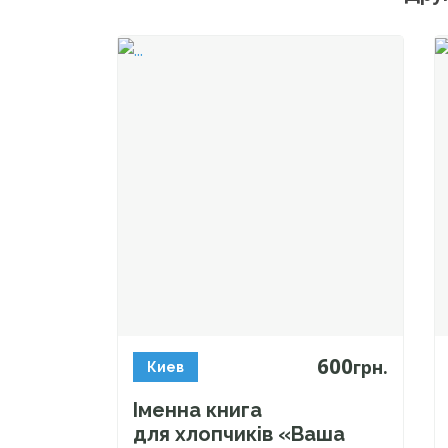
600
грн.
Киев
Іменна книга
для хлопчиків «Ваша