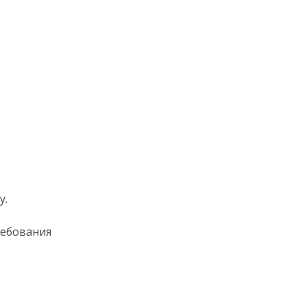
у.
ребования