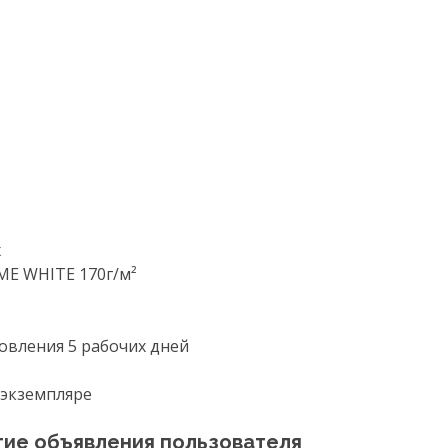
х
E WHITE 170г/м²
товления 5 рабочих дней
 экземпляре
гие объявления пользователя