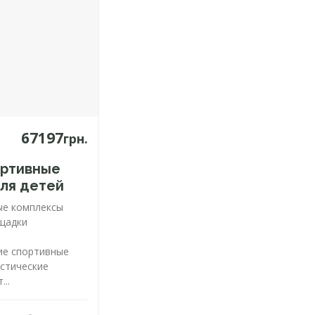
67197
грн.
ортивные
ля детей
ые комплексы
ощадки
ие спортивные
астические
...