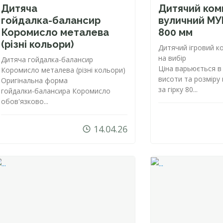
Дитяча
Дитячий ком
гойдалка-балансир
вуличний МУ
Коромисло металева
800 мм
(різні кольори)
Дитячий ігровий к
на вибір
Дитяча
гойдалка-балансир
Ціна варьюється в
Коромисло металева (різні кольори)
висоти та розміру 
Оригінальна форма
за гірку 80...
гойдалки-балансира
Коромисло
обов'язково...
14.04.26