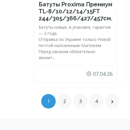
Батуты Proxima Премиум
TL-8
/10/12/14/15FT
244/305/366/427/457см.
Батуты новые, в упаковке, гарантия
— 2 года.
Отправка по Украине только Новой
почтой наложенным платежем.
Перед заказом обязательно
звонит...
07.04.26
1
2
3
4