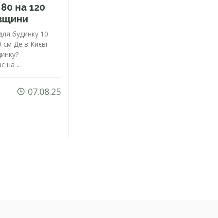
80 на 120
овщини
для будинку 10
 см Де в Києві
динку?
 на ...
07.08.25