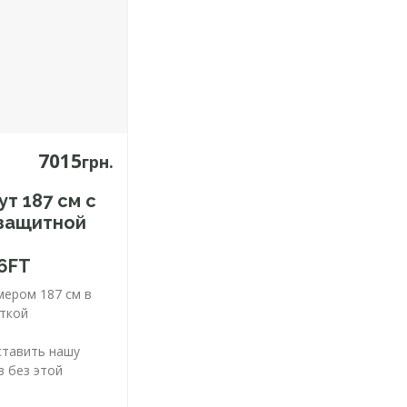
7015
грн.
т 187 см с
 защитной
D
6FT
мером 187 см в
еткой
тавить нашу
в без этой