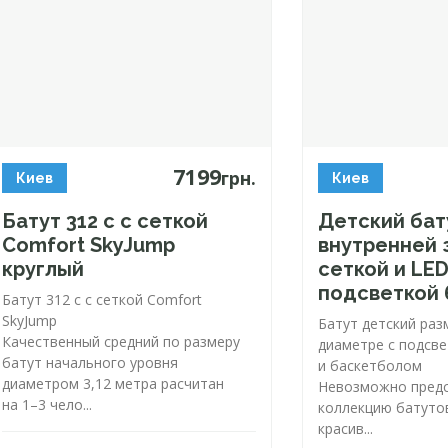
7199
грн.
Киев
Киев
Батут 312 с с сеткой
Детский бату
Comfort SkyJump
внутренней
круглый
сеткой и LE
подсветкой 
Батут 312 с с сеткой Comfort
SkyJump
Батут детский раз
Качественный средний по размеру
диаметре с подсв
батут начального уровня
и баскетболом
диаметром 3,12 метра расчитан
Невозможно предс
на 1–3 чело...
коллекцию батуто
красив...