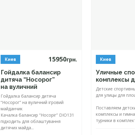
15950
грн.
Киев
Киев
Гойдалка балансир
Уличные сп
дитяча “Носорог”
комплексы д
на вуличний
Детские спортивн
для улицы для пл
Гойдалка балансир дитяча
“Носорог” на вуличний ігровий
Поставляем детск
майданчик
комплексы и гимн
Качалка балансир “Носоріг” DIO131
турники в комплект
підходить для облаштування
дитячих майда...