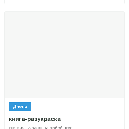
Днепр
книга-разукраска
книги-разукраски
на любой вкус