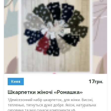
17
грн.
Киев
Шкарпетки жіночі «Ромашка»
?Демісезонний набір шкарпеток, для жінки. Високі,
тепленькі, тягнуться дуже добре. Якісні, натуральна
сировина та інші сучасні компоненти у&...