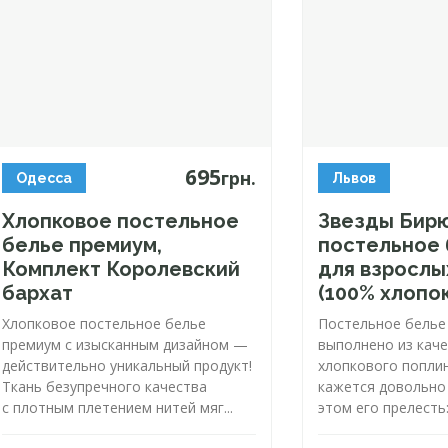
695
грн.
Одесса
Львов
Хлопковое постельное
Звезды Бирю
белье премиум,
постельное
Комплект Королевский
для взрослы
бархат
(100% хлопок
Хлопковое постельное белье
Постельное белье
премиум с изысканным дизайном —
выполнено из кач
действительно уникальный продукт!
хлопкового поплин
Ткань безупречного качества
кажется довольно
с плотным плетением нитей мяг...
этом его прелесть: