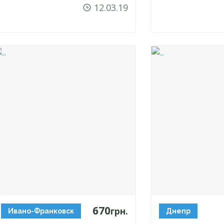
12.03.19
670
грн.
Ивано-Франковск
Днепр