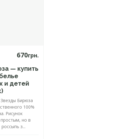
670
грн.
за — купить
 белье
х и детей
)
 Звезды Бирюза
ественного 100%
а. Рисунок
 простым, но в
 россыпь з...