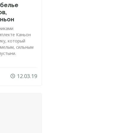
 белье
ов,
аньон
никами
мплекте Каньон
ику, который
смелым, сильным
пустыни.
12.03.19