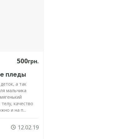
500
грн.
ие пледы
деток, а так
для мальчика
 мягенький
 телу, качество
но и на п...
12.02.19