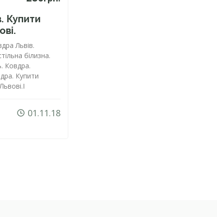
. Купити
ові.
дра Львів.
тільна білизна.
. Ковдра.
дра. Купити
Львові.І
01.11.18