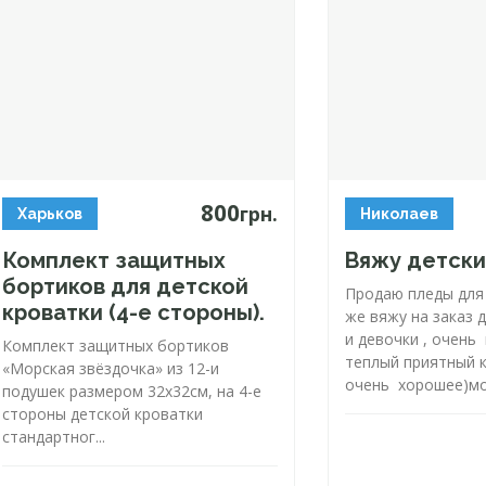
800
грн.
Харьков
Николаев
Комплект защитных
Вяжу детск
бортиков для детской
Продаю пледы для 
кроватки (
4-е
стороны).
же вяжу на заказ 
и девочки , очень
Комплект защитных бортиков
теплый приятный к
«Морская звёздочка» из
12-и
очень хорошее)мож
подушек размером 32х32см, на
4-е
стороны детской кроватки
стандартног...