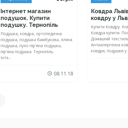
Інтернет магазин
Ковдра Львів
подушок. Купити
ковдру у Льв
подушку. Тернопіль
Купити Ковдру. Ков
Ковдра купити. Пос
Подушка, ковдра, ортопедична
Домашній текстиль
подушка, подушка бамбукова, лляна
Антиалергенна ков
подушка,
пухо-п
ір'яна подушка,
ковдри, подушки у 
пір'яна подушка. Тернопіль.
Інте...
08.11.18