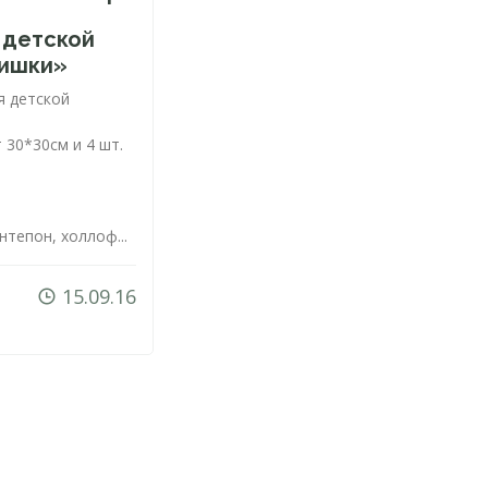
 детской
Мишки»
я детской
.
 30*30см и 4 шт.
тепон, холлоф...
15.09.16