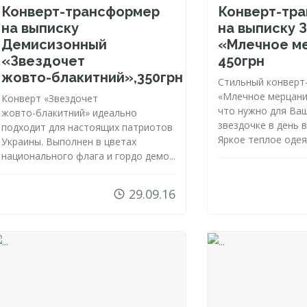
Конверт-трансформер
Конверт-тр
на выписку
на выписку 
Демисизонный
«Млечное м
«Звездочет
450грн
жовто-блакитний
»,350грн
Стильный
конверт
«Млечное мерцани
Конверт «Звездочет
что нужно для Ва
жовто-блакитний
» идеально
звездочке в день 
подходит для настоящих патриотов
Яркое теплое одеял
Украины. Выполнен в цветах
национального флага и гордо демо...
29.09.16