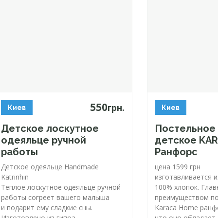
550
грн.
Киев
Киев
Детское лоскутное
Постельное
одеяльце ручной
детское KA
работы
Ранфорс
Детское одеяльце Handmade
цена 1599 грн
Katrinhin
изготавливается и
Теплое лоскутное одеяльце ручной
100% хлопок. Гла
работы согреет вашего малыша
преимуществом по
и подарит ему сладкие сны.
Karaca Home ранфо
Изготовлено из гипоа...
что оно обладает .