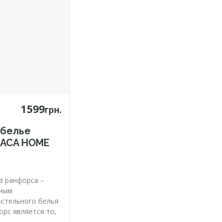
1599
грн.
 белье
RACA HOME
з ранфорса –
вным
стельного белья
рс является то,
..