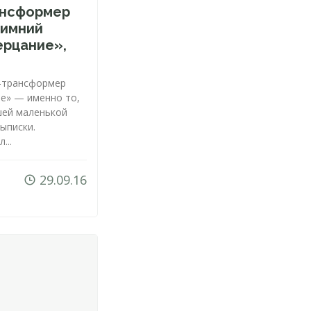
ансформер
Зимний
ерцание»,
-трансформер
е» — именно то,
шей маленькой
выписки.
...
29.09.16