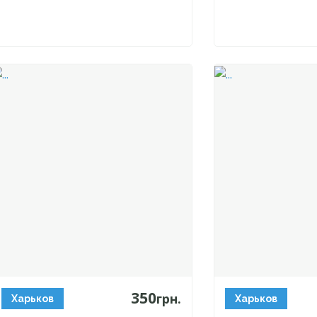
350
грн.
Харьков
Харьков