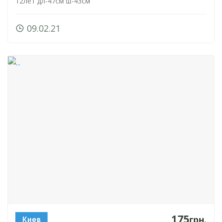
12лет
дл-47см
ш-43см
09.02.21
175
грн.
Киев