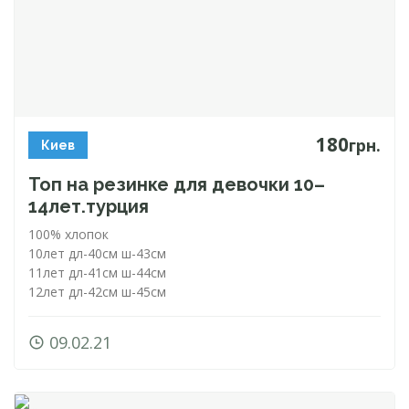
180
грн.
Киев
Топ на резинке для девочки 10–
14лет.турция
100% хлопок
10лет
дл-40см
ш-43см
11лет
дл-41см
ш-44см
12лет
дл-42см
ш-45см
09.02.21