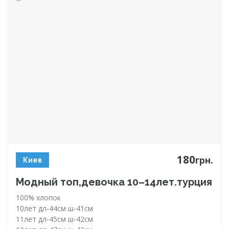
180
грн.
Киев
Модный топ,девочка 10–14лет.турция
100% хлопок
10лет
дл-44см
ш-41см
11лет
дл-45см
ш-42см