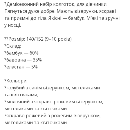
?Демісезонний набір колготок, для дівчинки.
Тягнуться дуже добре. Мають візерунки, яскраві
та приємні до тіла. Якісні — бамбук. М’які та зручні
у носці.
??Розмір: 140/152 (9–10 років)
?Склад:
?бамбук — 60%
?бавовна — 35%
?еластан — 5%
?Кольори:
?голубий з синім візерунком, метеликами
та квіточками;
?молочний з яскраво рожевим візерунком,
метеликами та квіточками;
?яскраво рожевий з рожевим візерунком,
метеликами та квіточками.