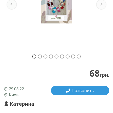
Previous
Next
68
грн.
29.08.22
Позвонить
Киев
Катерина