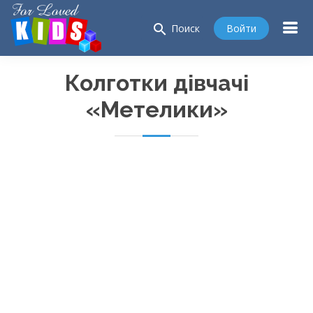
search
Войти
Поиск
Колготки дівчачі
«Метелики»