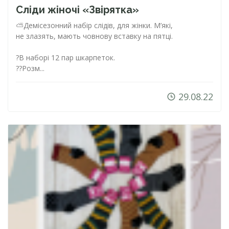
Сліди жіночі «Звірятка»
⛅️Демісезонний набір слідів, для жінки. М’які,
не злазять, мають човнову вставку на пятці.
?В наборі 12 пар шкарпеток.
??Розм...
29.08.22