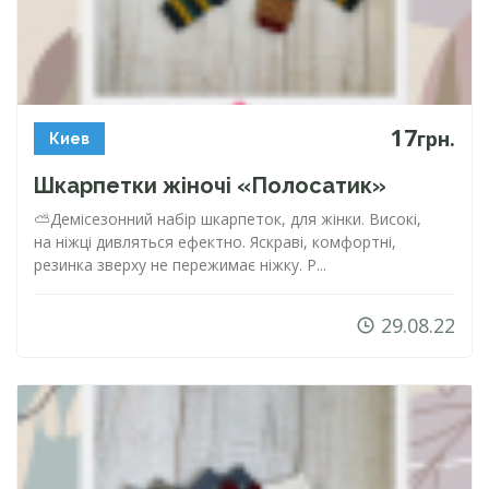
17
грн.
Киев
Шкарпетки жіночі «Полосатик»
⛅️Демісезонний набір шкарпеток, для жінки. Високі,
на ніжці дивляться ефектно. Яскраві, комфортні,
резинка зверху не пережимає ніжку. Р...
29.08.22