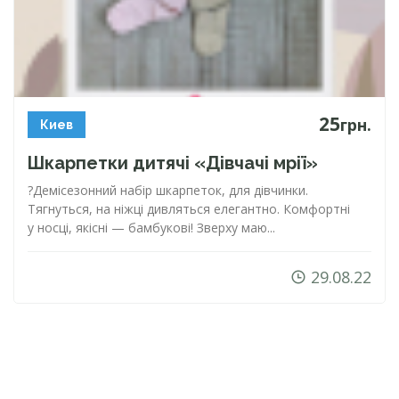
25
грн.
Киев
Шкарпетки дитячі «Дівчачі мрії»
?Демісезонний набір шкарпеток, для дівчинки.
Тягнуться, на ніжці дивляться елегантно. Комфортні
у носці, якісні — бамбукові! Зверху маю...
29.08.22