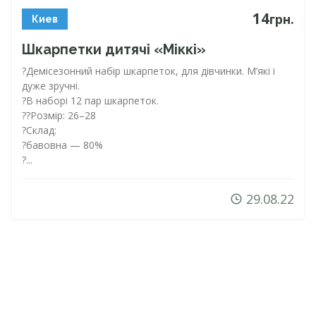
14
грн.
Киев
Шкарпетки дитячі «Міккі»
?Демісезонний набір шкарпеток, для дівчинки. М’які і
дуже зручні.
?В наборі 12 пар шкарпеток.
??Розмір: 26–28
?Склад:
?бавовна — 80%
?...
29.08.22