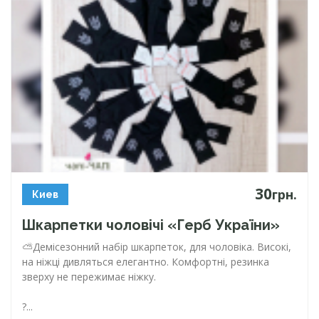
30
грн.
Киев
Шкарпетки чоловічі «Герб України»
⛅️Демісезонний набір шкарпеток, для чоловіка. Високі,
на ніжці дивляться елегантно. Комфортні, резинка
зверху не пережимає ніжку.
?...