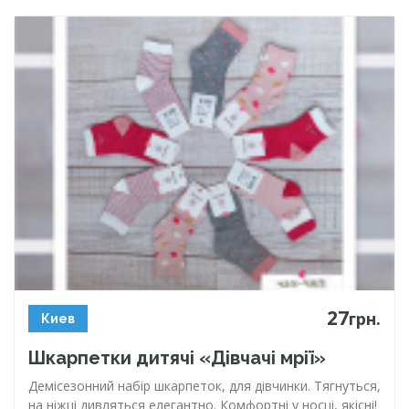
27
грн.
Киев
Шкарпетки дитячі «Дівчачі мрії»
Демісезонний набір шкарпеток, для дівчинки. Тягнуться,
на ніжці дивляться елегантно. Комфортні у носці, якісні!