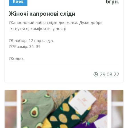
6
грн.
Киев
Жіночі капронові сліди
?Капроновий набір слідів для жінки. Дуже добре
тягнуться, комфортні у носці.
?В наборі 12 пар слідів.
??‍?Розмір: 36–39
?Кольо...
29.08.22