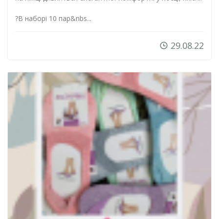
?В наборі 10 пар&nbs...
29.08.22