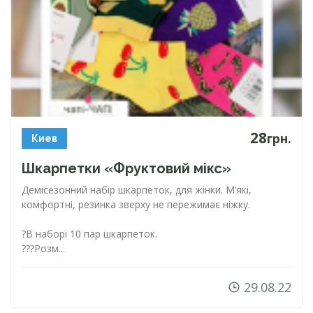
28
грн.
Киев
Шкарпетки «Фруктовий мікс»
Демісезонний набір шкарпеток, для жінки. М’які,
комфортні, резинка зверху не пережимає ніжку.
?В наборі 10 пар шкарпеток.
??‍?Розм...
29.08.22