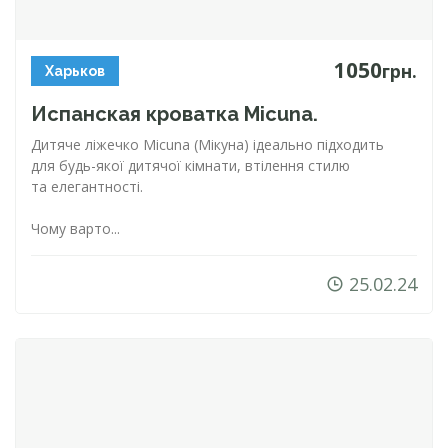
1050
грн.
Харьков
Испанская кроватка Micuna.
Дитяче ліжечко Micuna (Мікуна) ідеально підходить
для
будь-яко
ї дитячої кімнати, втілення стилю
та елегантності.
Чому варто...
25.02.24