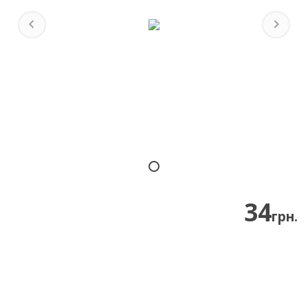
Previous
Next
34
грн.