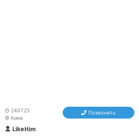
24.07.23
Позвонить
Киев
LikeHim