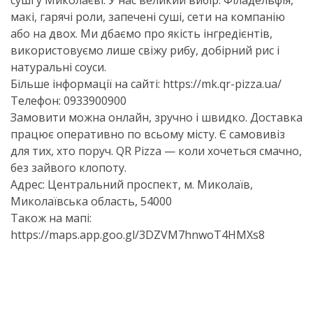
суші у Миколаєві. У нас великий вибір: Філадельфія,
макі, гарячі роли, запечені суші, сети на компанію
або на двох. Ми дбаємо про якість інгредієнтів,
використовуємо лише свіжу рибу, добірний рис і
натуральні соуси.
Більше інформації на сайті: https://mk.
qr-pizza
.ua/
Телефон: 0933900900
Замовити можна онлайн, зручно і швидко. Доставка
працює оперативно по всьому місту. Є самовивіз
для тих, хто поруч. QR Pizza — коли хочеться смачно,
без зайвого клопоту.
Адрес: Центральний проспект, м. Миколаїв,
Миколаївська область, 54000
Також на мапі:
https://maps.app.goo.gl/3DZVM7hnwoT4HMXs8