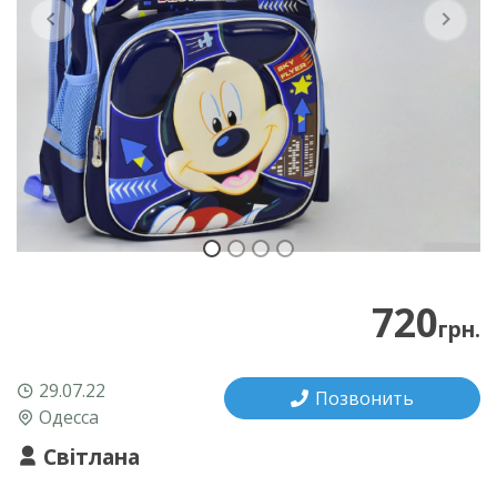
Previous
Next
720
грн.
29.07.22
Позвонить
Одесса
Світлана