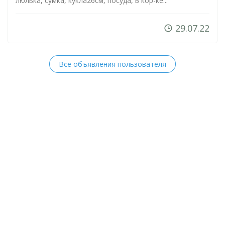
люлька, сумка, кукла26см, посуда, в
кор-ке
...
29.07.22
Все объявления пользователя