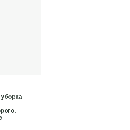
 уборка
рого.
е