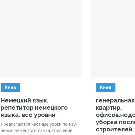
Киев
Киев
Немецкий язык.
генеральная
репетитор немецкого
квартир,
языка. все уровни
офисов.недо
уборка посл
Пред­ла­га­ют­ся час­тные уро­ки по изу­
строителей.
че­нию не­мец­ко­го язы­ка. Обуче­ние