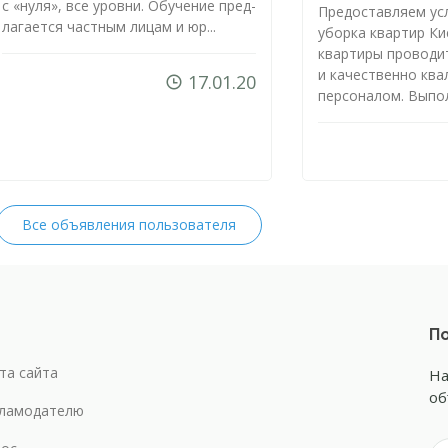
с «ну­ля», все уров­ни. Обу­че­ние пред­
Предоставляем усл
ла­га­ет­ся час­тным ли­цам и юр...
уборка квартир Ки
квартиры проводи
и качественно кв
17.01.20
персоналом. Выпол
Все объявления пользователя
По
та сайта
На
об
ламодателю