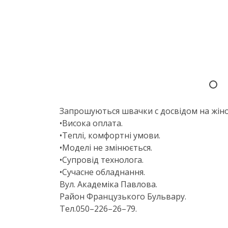
Запрошуються швачки с досвідом на жіноч
•Висока оплата.
•Теплі, комфортні умови.
•Моделі не змінюється.
•Супровід технолога.
•Сучасне обладнання.
Вул. Академіка Павлова.
Район Французького Бульвару.
Тел.050–226–26–79.