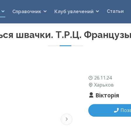
Статьи
Справочник
Клуб увлечений
ся швачки. Т.Р.Ц. Французь
26.11.24
Харьков
Вікторія
Поз
Next