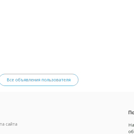
Все объявления пользователя
По
та сайта
На
об