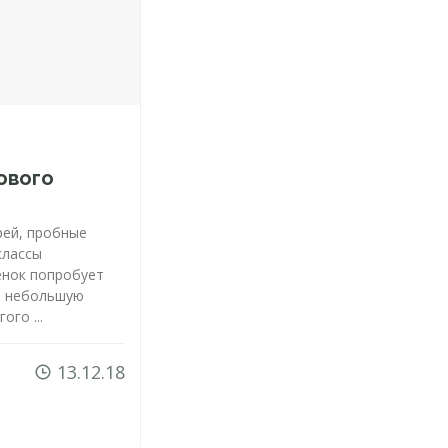
ового
рей, пробные
классы
енок попробует
ст небольшую
ого ...
13.12.18