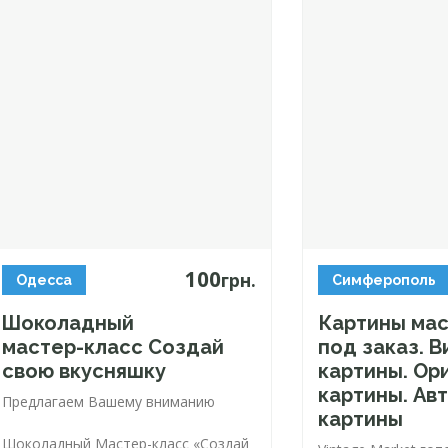
100
грн.
Одесса
Симферополь
Шоколадный
Картины ма
мастер-класс
Создай
под заказ. 
свою вкусняшку
картины. Ор
картины. Ав
Предлагаем Вашему вниманию
картины
Шоколадный
Мастер-класс
«Создай