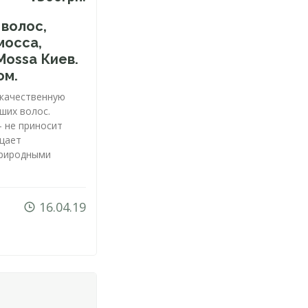
волос,
мосса,
Mossa Киев.
ом.
качественную
ших волос.
 не приносит
ыщает
природными
16.04.19