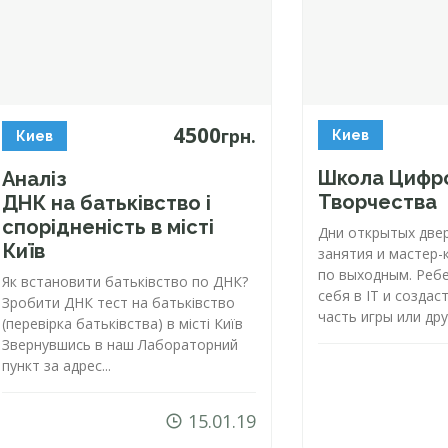
4500
грн.
Киев
Киев
Школа Цифр
Аналіз
Творчества
ДНК на батьківство і
спорідненість в місті
Дни открытых две
Київ
занятия и
мастер-
по выходным. Реб
Як встановити батьківство по ДНК?
себя в IT и созда
Зробити ДНК тест на батьківство
часть игры или друг
(перевірка батьківства) в місті Київ
Звернувшись в наш Лабораторний
пункт за адрес...
15.01.19