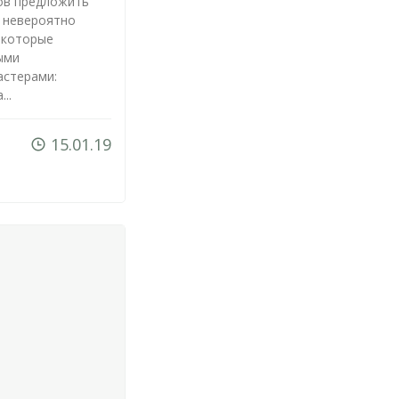
тов предложить
е невероятно
 которые
ыми
астерами:
..
15.01.19