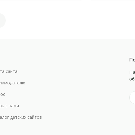
По
та сайта
На
об
ламодателю
ос
зь с нами
алог детских сайтов