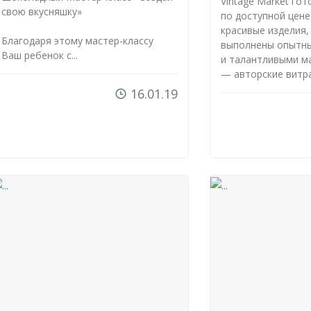
Vintage Market го
свою вкусняшку»
по доступной цен
красивые изделия,
Благодаря этому
мастер-классу
выполнены опытн
Ваш ребенок с...
и талантливыми м
— авторские витра.
16.01.19