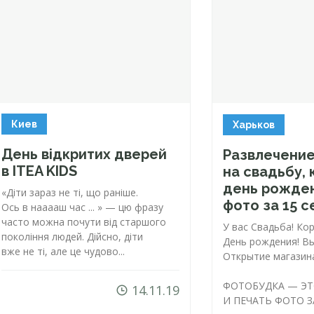
Киев
Харьков
День відкритих дверей
Развлечени
в ITEA KIDS
на свадьбу, 
день рожден
«Діти зараз не ті, що раніше.
фото за 15 с
Ось в нааааш час ... » — цю фразу
часто можна почути від старшого
У вас Свадьба! Ко
покоління людей. Дійсно, діти
День рождения! Вы
вже не ті, але це чудово...
Открытие магазина
ФОТОБУДКА — ЭТ
14.11.19
И ПЕЧАТЬ ФОТО З