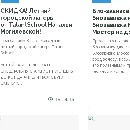
СКИДКА! Летний
Био-завивка
городской лагерь
биозавивка 
от TalantSchool Натальи
биозавивка 
Могилевской!
Мастер на д
Приглашаем Вас в ежегодный
Предлагаю высоко
летний городской лагерь Talant
биозавивку для Ва
School!
Биозавивка Мосса-
вред волосу, нас
УСПЕЙ ЗАБРОНИРОВАТЬ
его полезными и 
СПЕЦИАЛЬНУЮ АКЦИОННУЮ ЦЕНУ
белками и колл...
ДО КОНЦА АПРЕЛЯ НА ЛЮБУЮ
СМЕНУ! С...
16.04.19