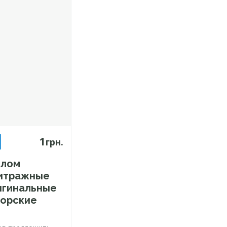
1
грн.
слом
Витражные
игинальные
торские