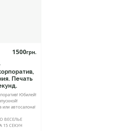
1500
грн.
е
корпоратив,
ия. Печать
екунд.
рпоратив! Юбилей!
пускной!
 или автосалона!
О ВЕСЕЛЬЕ
А 15 СЕКУН