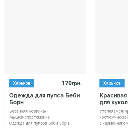
170
грн.
Харьков
Харьков
Одежда для пупса Беби
Красивая
Борн
для куко
Весенняя новинка-
Утепляемся!
Я
Мышка-спортсменка
!
костюмчик-за
Одежда для пупсов Беби Борн,
c
карманчиком