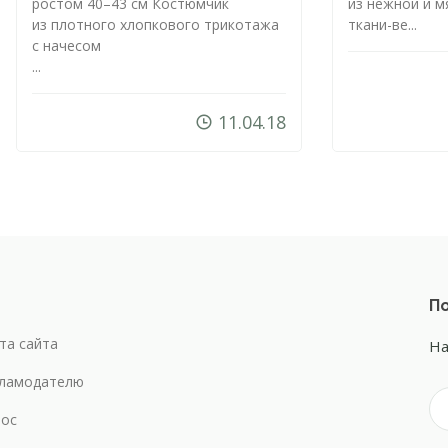
ростом 40–43 см Костюмчик
из нежной и м
из плотного хлопкового трикотажа
ткани-ве...
с начесом
...
11.04.18
По
та сайта
На
ламодателю
ос