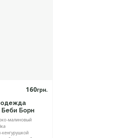
160
грн.
 одежда
л Беби Борн
рко-малиновый
йка
-кенгурушкой