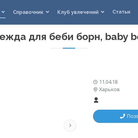
Статьи
Справочник
Клуб увлечений
ежда для беби борн, baby b
11.04.18
Харьков
Поз
Next