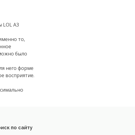
ы LOL А3
именно то,
анное
 можно было
ля него форме
ое восприятие.
ксимально
иск по сайту