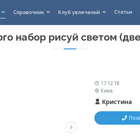
Статьи
Справочник
Клуб увлечений
го набор рисуй светом (две
17.12.18
Киев
Кристина
Поз
Next