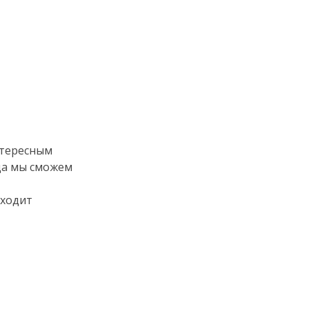
нтересным
гда мы сможем
входит