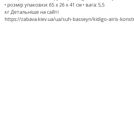
• розмір упаковки: 65 х 26 х 41 см • вага: 5,5
кг Детальніше на сайті
https://zabava.kiev.ua/ua/
suh-basseyn
/
kidigo-airis-konst