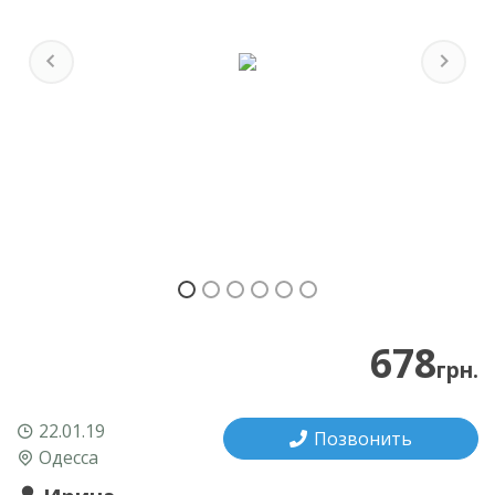
Previous
Next
678
грн.
22.01.19
Позвонить
Одесса