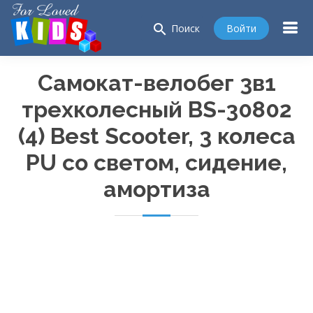
search
Войти
Поиск
Самокат-велобег
3в1
трехколесный
BS-30802
(4) Best Scooter, 3 колеса
PU со светом, сидение,
амортиза