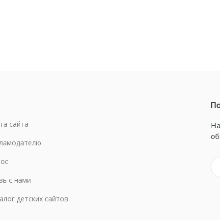
По
та сайта
На
об
ламодателю
ос
зь с нами
алог детских сайтов