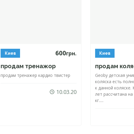
600
грн.
Киев
Киев
продам тренажор
продам коля
продам тренажер кардио твистер
Geoby детская ун
коляска есть полн
к данной коляске.
10.03.20
лет рассчитана на
кг.....