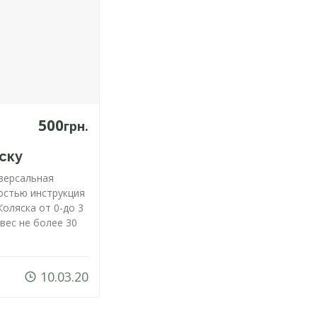
500
грн.
ску
иверсальная
остью инструкция
 Коляска от
0-до
3
 вес не более 30
10.03.20