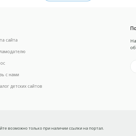
По
та сайта
На
об
ламодателю
ос
зь с нами
алог детских сайтов
те возможно только при наличии ссылки на портал.