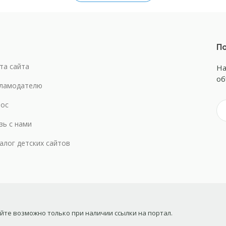
По
та сайта
На
об
ламодателю
ос
зь с нами
алог детских сайтов
те возможно только при наличии ссылки на портал.