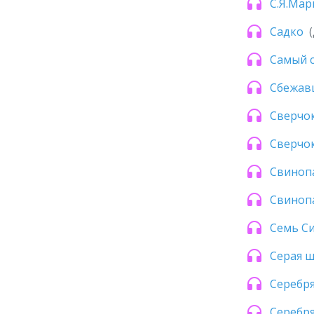
С.Я.Мар
Садко
Самый 
Сбежав
Сверчо
Сверчок
Свиноп
Свиноп
Семь С
Серая 
Серебр
Серебр