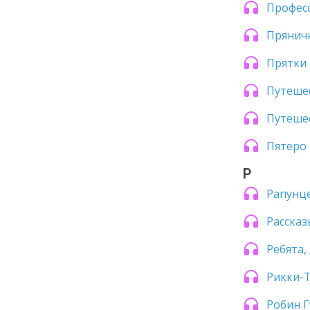
Професс
Прянич
Прятки
Путешес
Путеше
Пятеро 
Р
Рапунц
Рассказ
Ребята,
Рикки-
Робин Г