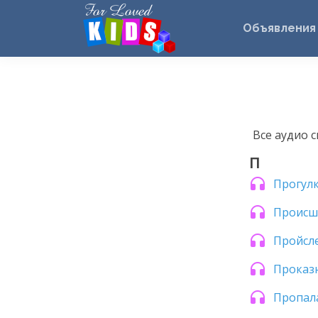
Объявления
Все аудио 
П
Прогул
Происше
Пройсл
Проказн
Пропал