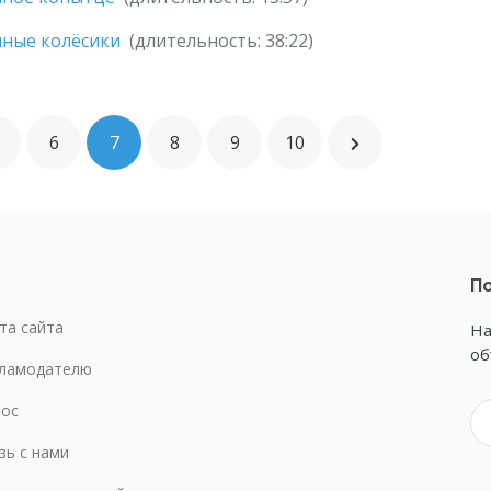
яные колёсики
(длительность: 38:22)
6
7
8
9
10
По
та сайта
На
об
ламодателю
ос
зь с нами