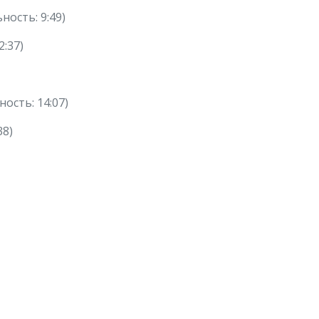
ность: 9:49)
2:37)
ость: 14:07)
38)