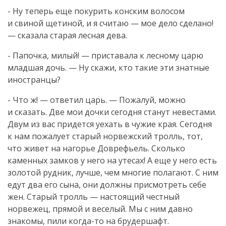
- Ну теперь еще покурить конским волосом
и свиной щетиной, и я считаю — мое дело сделано!
— сказала старая лесная дева.
- Папочка, милый! — приставала к лесному царю
младшая дочь. — Ну скажи, кто такие эти знатные
иностранцы?
- Что ж! — ответил царь. — Пожалуй, можно
и сказать. Две мои дочки сегодня станут невестами.
Двум из вас придется уехать в чужие края. Сегодня
к нам пожалует старый норвежский тролль, тот,
что живет на нагорье Доврефьель. Сколько
каменных замков у него на утесах! А еще у него есть
золотой рудник, лучше, чем многие полагают. С ним
едут два его сына, они должны присмотреть себе
жен. Старый тролль — настоящий честный
норвежец, прямой и веселый. Мы с ним давно
знакомы, пили
когда-то
на брудершафт.