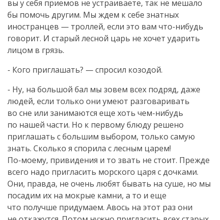
вы у себя приемов не устраиваете, так не мешало
бы помочь другим. Мы ждем к себе знатных
иностранцев — троллей, если это вам
что-нибудь
говорит. И старый лесной царь не хочет ударить
лицом в грязь.
- Кого приглашать? — спросил козодой.
- Ну, на большой бал мы зовем всех подряд, даже
людей, если только они умеют разговаривать
во сне или занимаются еще хоть
чем-нибудь
по нашей части. Но к первому блюду решено
приглашать с большим выбором, только самую
знать. Сколько я спорила с лесным царем!
По-моему
, привидения и то звать не стоит. Прежде
всего надо пригласить морского царя с дочками.
Они, правда, не очень любят бывать на суше, но мы
посадим их на мокрые камни, а то и еще
что получше придумаем. Авось на этот раз они
не откажутся. Потом нужно пригласить всех старых