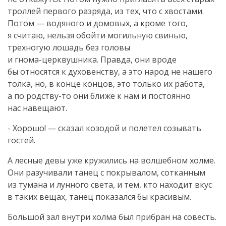
троллей первого разряда, из тех, что с хвостами.
Потом — водяного и домовых, а кроме того,
я считаю, нельзя обойти могильную свинью,
трехногую лошадь без головы
и
гнома-церквушника
. Правда, они вроде
бы относятся к духовенству, а это народ не нашего
толка, но, в конце концов, это только их работа,
а по
родству-то
они ближе к нам и постоянно
нас навещают.
- Хорошо! — сказал козодой и полетел созывать
гостей.
А лесные девы уже кружились на волшебном холме.
Они разучивали танец с покрывалом, сотканным
из тумана и лунного света, и тем, кто находит вкус
в таких вещах, танец показался бы красивым.
Большой зал внутри холма был прибран на совесть.