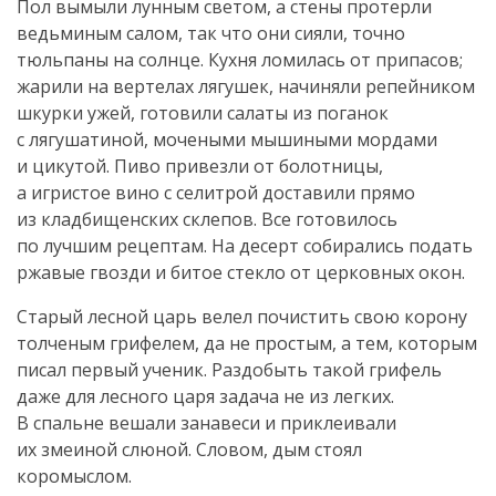
Пол вымыли лунным светом, а стены протерли
ведьминым салом, так что они сияли, точно
тюльпаны на солнце. Кухня ломилась от припасов;
жарили на вертелах лягушек, начиняли репейником
шкурки ужей, готовили салаты из поганок
с лягушатиной, мочеными мышиными мордами
и цикутой. Пиво привезли от болотницы,
а игристое вино с селитрой доставили прямо
из кладбищенских склепов. Все готовилось
по лучшим рецептам. На десерт собирались подать
ржавые гвозди и битое стекло от церковных окон.
Старый лесной царь велел почистить свою корону
толченым грифелем, да не простым, а тем, которым
писал первый ученик. Раздобыть такой грифель
даже для лесного царя задача не из легких.
В спальне вешали занавеси и приклеивали
их змеиной слюной. Словом, дым стоял
коромыслом.