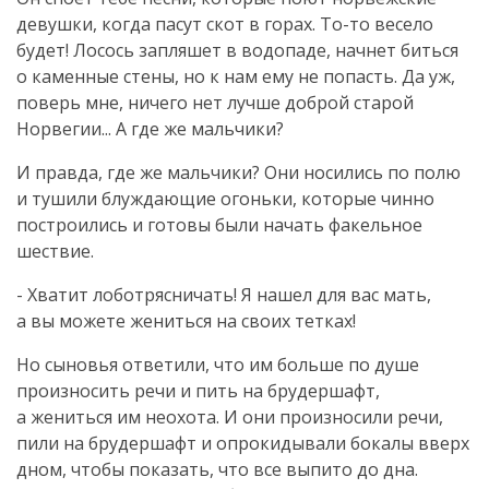
девушки, когда пасут скот в горах.
То-то
весело
будет! Лосось запляшет в водопаде, начнет биться
о каменные стены, но к нам ему не попасть. Да уж,
поверь мне, ничего нет лучше доброй старой
Норвегии... А где же мальчики?
И правда, где же мальчики? Они носились по полю
и тушили блуждающие огоньки, которые чинно
построились и готовы были начать факельное
шествие.
- Хватит лоботрясничать! Я нашел для вас мать,
а вы можете жениться на своих тетках!
Но сыновья ответили, что им больше по душе
произносить речи и пить на брудершафт,
а жениться им неохота. И они произносили речи,
пили на брудершафт и опрокидывали бокалы вверх
дном, чтобы показать, что все выпито до дна.