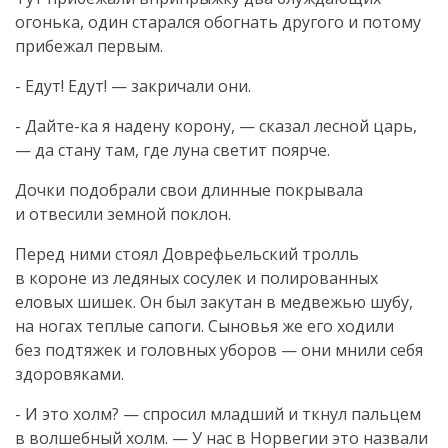
огонька, один старался обогнать другого и потому
прибежал первым.
- Едут! Едут! — закричали они.
-
Дайте-ка
я надену корону, — сказал лесной царь,
— да стану там, где луна светит поярче.
Дочки подобрали свои длинные покрывала
и отвесили земной поклон.
Перед ними стоял Доврефьельский тролль
в короне из ледяных сосулек и полированных
еловых шишек. Он был закутан в медвежью шубу,
на ногах теплые сапоги. Сыновья же его ходили
без подтяжек и головных уборов — они мнили себя
здоровяками.
- И это холм? — спросил младший и ткнул пальцем
в волшебный холм. — У нас в Норвегии это назвали