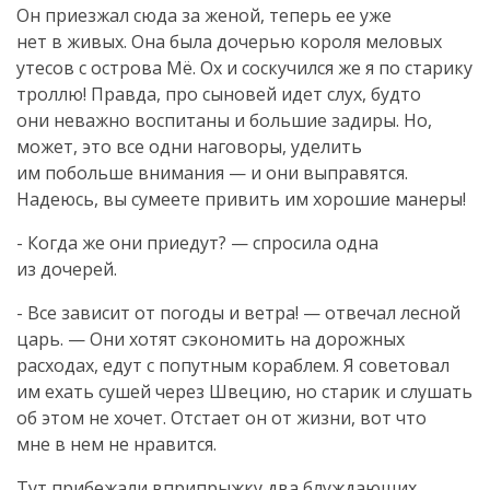
Он приезжал сюда за женой, теперь ее уже
нет в живых. Она была дочерью короля меловых
утесов с острова Мё. Ох и соскучился же я по старику
троллю! Правда, про сыновей идет слух, будто
они неважно воспитаны и большие задиры. Но,
может, это все одни наговоры, уделить
им побольше внимания — и они выправятся.
Надеюсь, вы сумеете привить им хорошие манеры!
- Когда же они приедут? — спросила одна
из дочерей.
- Все зависит от погоды и ветра! — отвечал лесной
царь. — Они хотят сэкономить на дорожных
расходах, едут с попутным кораблем. Я советовал
им ехать сушей через Швецию, но старик и слушать
об этом не хочет. Отстает он от жизни, вот что
мне в нем не нравится.
Тут прибежали вприпрыжку два блуждающих