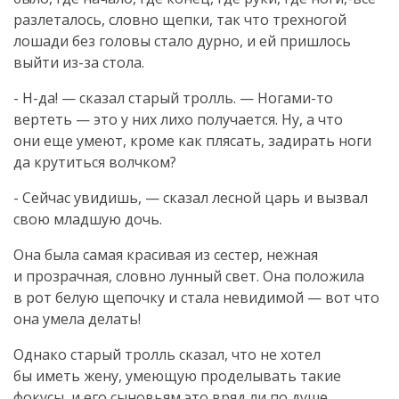
разлеталось, словно щепки, так что трехногой
лошади без головы стало дурно, и ей пришлось
выйти
из-за
стола.
-
Н-да
! — сказал старый тролль. —
Ногами-то
вертеть — это у них лихо получается. Ну, а что
они еще умеют, кроме как плясать, задирать ноги
да крутиться волчком?
- Сейчас увидишь, — сказал лесной царь и вызвал
свою младшую дочь.
Она была самая красивая из сестер, нежная
и прозрачная, словно лунный свет. Она положила
в рот белую щепочку и стала невидимой — вот что
она умела делать!
Однако старый тролль сказал, что не хотел
бы иметь жену, умеющую проделывать такие
фокусы, и его сыновьям это вряд ли по душе.