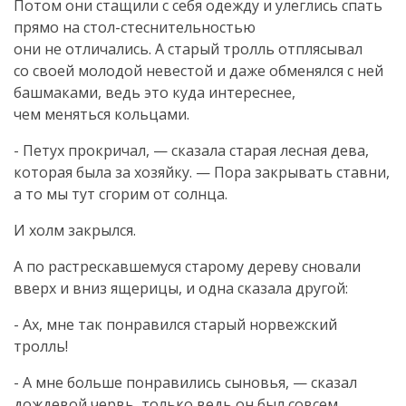
Потом они стащили с себя одежду и улеглись спать
прямо на
стол-стеснительностью
они не отличались. А старый тролль отплясывал
со своей молодой невестой и даже обменялся с ней
башмаками, ведь это куда интереснее,
чем меняться кольцами.
- Петух прокричал, — сказала старая лесная дева,
которая была за хозяйку. — Пора закрывать ставни,
а то мы тут сгорим от солнца.
И холм закрылся.
А по растрескавшемуся старому дереву сновали
вверх и вниз ящерицы, и одна сказала другой:
- Ах, мне так понравился старый норвежский
тролль!
- А мне больше понравились сыновья, — сказал
дождевой червь, только ведь он был совсем