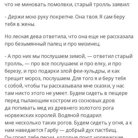
что не миновать помолвки, старый тролль заявил:
- Держи мою руку покрепче. Она твоя. Я сам беру
тебя в жены.
Но лесная дева ответила, что она еще не рассказала
про безымянный палец и про мизинец.
- А про них мы послушаем зимой, — ответил старый
тролль, — про все послушаем: и про елку, и про
березу, и про подарки злой
феи-хульдры
, и как
трещит мороз, послушаем. Для того я и беру тебя
с собой, чтобы ты рассказывала мне сказки, у нас
там никто этого не умеет. Будем сидеть в пещере
перед пылающим костром из сосновых дров
да попивать мед из древнего золотого рога
норвежских королей. Водяной подарил
мне несколько таких рогов. Будем сидеть у огня, а к
нам наведается Гарбу — добрый дух пастбищ.
Он споет тебе песни, которые поют норвежские