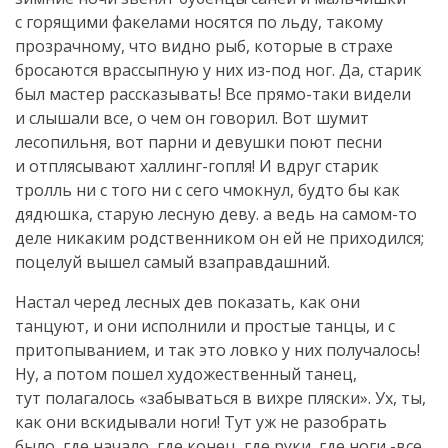
с горящими факелами носятся по льду, такому
прозрачному, что видно рыб, которые в страхе
бросаются врассыпную у них
из-под
ног. Да, старик
был мастер рассказывать! Все
прямо-таки
видели
и слышали все, о чем он говорил. Вот шумит
лесопильня, вот парни и девушки поют песни
и отплясывают
халлинг-гопля
! И вдруг старик
тролль ни с того ни с сего чмокнул, будто бы как
дядюшка, старую лесную деву. а ведь на
самом-то
деле никаким родственником он ей не приходился;
поцелуй вышел самый взаправдашний.
Настал черед лесных дев показать, как они
танцуют, и они исполнили и простые танцы, и с
притопыванием, и так это ловко у них получалось!
Ну, а потом пошел художественный танец,
тут полагалось «забываться в вихре пляски». Ух, ты,
как они вскидывали ноги! Тут уж не разобрать
было, где начало, где конец, где руки, где ноги,-все