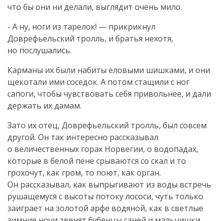
что бы они ни делали, выглядит очень мило.
- А ну, ноги из тарелок! — прикрикнул
Доврефьельский тролль, и братья нехотя,
но послушались.
Карманы их были набиты еловыми шишками, и они
щекотали ими соседок. А потом стащили с ног
сапоги, чтобы чувствовать себя привольнее, и дали
держать их дамам.
Зато их отец, Доврефьельский тролль, был совсем
другой. Он так интересно рассказывал
о величественных горах Норвегии, о водопадах,
которые в белой пене срываются со скал и то
грохочут, как гром, то поют, как орган.
Он рассказывал, как выпрыгивают из воды встречь
рушащемуся с высоты потоку лососи, чуть только
заиграет на золотой арфе водяной, как в светлые
зимние ночи звенят бубенцы саней и мальчишки