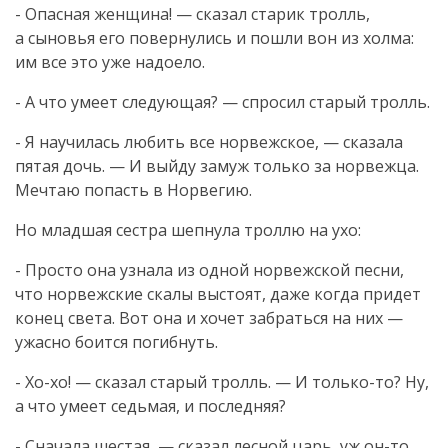
- Опасная женщина! — сказал старик тролль,
а сыновья его повернулись и пошли вон из холма:
им все это уже надоело.
- А что умеет следующая? — спросил старый тролль.
- Я научилась любить все норвежское, — сказала
пятая дочь. — И выйду замуж только за норвежца.
Мечтаю попасть в Норвегию.
Но младшая сестра шепнула троллю на ухо:
- Просто она узнала из одной норвежской песни,
что норвежские скалы выстоят, даже когда придет
конец света. Вот она и хочет забраться на них —
ужасно боится погибнуть.
-
Хо-хо
! — сказал старый тролль. — И
только-то
? Ну,
а что умеет седьмая, и последняя?
- Сначала шестая, — сказал лесной царь, уж
он-то