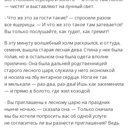
— чистят и выставляют на лунный свет.
- Что же это за гости такие? — спросили разом
все ящерицы. — И что же это такое там затевается?
Вы только послушайте, как гудит, как гремит!
В эту минуту волшебный холм раскрылся, и оттуда,
семеня, вышла старая лесная дева. Спина у нее была
голая, но в остальном она была одета вполне
прилично. Она была дальней родственницей
старого лесного царя, служила у него экономкой
и носила на лбу янтарное сердце. Ноги ее так
и мелькали —
раз-два
,
раз-два
! Ишь как засеменила
— и прямо в болото, где жил козодой.
- Вы приглашены к лесному царю на праздник
нынче ночью, — сказала она. — Только сначала
мы бы хотели попросить вас об одной услуге:
не согласитесь ли вы разнести приглашения? Ведь