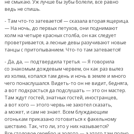
не смыкаю. Уж лучше бы зубы болели, все равно
ведь не спишь.
- Там
что-то
затевается! — сказала вторая ящерица.
— На ночь, до первых петухов, они поднимают
холм на четыре красных столба, он как следует
проветривается, а лесные девы разучивают новые
танцы с притопыванием.
Что-то
там затевается!
- Да, да, — подтвердила третья. — Я говорила
со знакомым дождевым червем, он как раз вылез
из холма, копался там день и ночь в земле и много
чего понаслушался.
Видеть-то
он не видит, бедняга,
а вот подкрасться да подслушать — это он мастер.
Там ждут гостей, знатных гостей, иностранцев,
а вот кого — этого червь не захотел сказать,
а может, и сам не знает. Всем блуждающим
огонькам приказано готовиться к факельному
шествию. Так, что ли, это у них называется?
Все столовое серебро и золото — а этого там полно