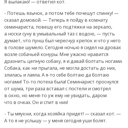
Я вылакаю! — ответил кот.
- Потешь язычок, а потом тебе почешут спинку! —
сказал домовой. — Теперь я пойду в комнату
семинариста, повешу его подтяжки на зеркало,
а носки суну в умывальный таз с водою, — пусть
думает, что пунш был чересчур крепок и что у него
в голове шумело. Сегодня ночью я сидел на дровах
возле собачьей конуры. Мне ужасно нравится
дразнить цепную собаку, я и давай болтать ногами.
Собака, как ни прыгала, не могла достать до них,
злилась и лаяла. А
я-то
себе болтаю да болтаю
ногами!
То-то
потеха была! Семинарист проснулся
от шума, три раза вставал с постели и смотрел
в окно, но
меня-то
уж ему не увидать, даром
что в очках. Он и спит в них!
- Ты мяукни, когда хозяйка придет! — сказал кот. —
А то я не услышу — у меня сегодня уши болят.