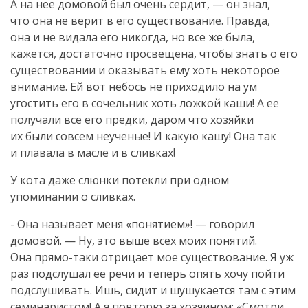
А на нее домовой был очень сердит, — он знал,
что она не верит в его существование. Правда,
она и не видала его никогда, но все же была,
кажется, достаточно просвещена, чтобы знать о его
существовании и оказывать ему хоть некоторое
внимание. Ей вот небось не приходило на ум
угостить его в сочельник хоть ложкой каши! А ее
получали все его предки, даром что хозяйки
их были совсем неученые! И какую кашу! Она так
и плавала в масле и в сливках!
У кота даже слюнки потекли при одном
упоминании о сливках.
- Она называет меня «понятием»! — говорил
домовой. — Ну, это выше всех моих понятий.
Она
прямо-таки
отрицает мое существование. Я уж
раз подслушал ее речи и теперь опять хочу пойти
подслушивать. Ишь, сидит и шушукается там с этим
семинаристом! А я повторю за хозяином: «Смотри