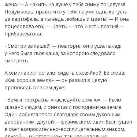
жена: — А накипь на душе у тебя сниму поцелуем!
Подумаешь, право, что у тебя на уме одна капуста
да картофель, а ты ведь любишь и цветы! — И она
поцеловала его. — Цветы — это и есть поэзия! —
прибавила она.
- Смотри за кашей! — повторил он и ушел в сад:
у него была своя каша, за которою следовало
смотреть.
А семинарист остался сидеть с хозяйкой. Ее слова:
«Как хороша земля!» — он развил в целую
проповедь в своем духе:
- Земля прекрасна; «наследуйте землю», — было
сказано людям, и они стали господами на земле.
Один добился этого благодаря своим духовным
дарованиям, другой — физическим; один был пущен
в свет
вопросительно-восклицательным
знаком,
другой — многоточием, так что невольно