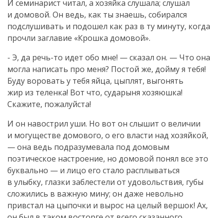
И семинарист читал, а хозяйка слушала; слушал
и домовой. Он ведь, как ты знаешь, собирался
подслушивать и подошел как раз в ту минуту, когда
прочли заглавие «Крошка домовой».
- Э, да
речь-то
идет обо мне! — сказал он. — Что она
могла написать про меня? Постой же, дойму я тебя!
Буду воровать у тебя яйца, цыплят, выгонять
жир из теленка! Вот что, сударыня хозяюшка!
Скажите, пожалуйста!
И он навострил уши. Но вот он слышит о величии
и могуществе домового, о его власти над хозяйкой,
— она ведь подразумевала под домовым
поэтическое настроение, но домовой понял все это
буквально — и лицо его стало расплываться
в улыбку, глазки заблестели от удовольствия, губы
сложились в важную мину; он даже невольно
привстал на цыпочки и вырос на целый вершок! Ах,
он был в таком восторге от всего сказанного