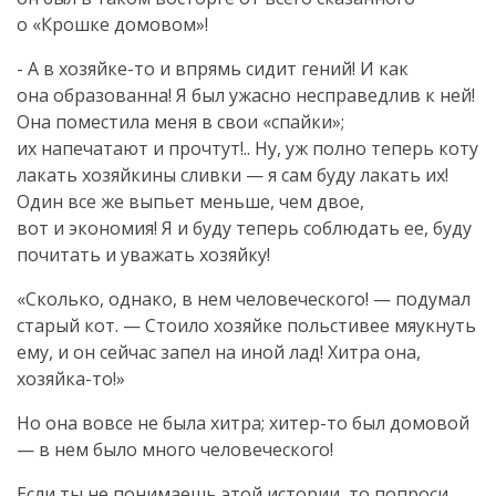
о «Крошке домовом»!
- А в
хозяйке-то
и впрямь сидит гений! И как
она образованна! Я был ужасно несправедлив к ней!
Она поместила меня в свои «спайки»;
их напечатают и прочтут!.. Ну, уж полно теперь коту
лакать хозяйкины сливки — я сам буду лакать их!
Один все же выпьет меньше, чем двое,
вот и экономия! Я и буду теперь соблюдать ее, буду
почитать и уважать хозяйку!
«Сколько, однако, в нем человеческого! — подумал
старый кот. — Стоило хозяйке польстивее мяукнуть
ему, и он сейчас запел на иной лад! Хитра она,
хозяйка-то
!»
Но она вовсе не была хитра;
хитер-то
был домовой
— в нем было много человеческого!
Если ты не понимаешь этой истории, то попроси