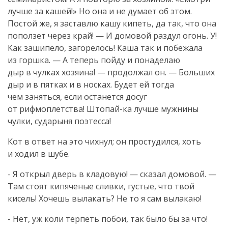
лучше за кашей!» Но она и не думает об этом.
Постой же, я заставлю кашу кипеть, да так, что она
поползет через край! — И домовой раздул огонь. У!
Как зашипело, загорелось! Каша так и побежала
из горшка. — А теперь пойду и понаделаю
дыр в чулках хозяина! — продолжал он. — Больших
дыр и в пятках и в носках. Будет ей тогда
чем заняться, если останется досуг
от рифмоплетства!
Штопай-ка
лучше мужнины
чулки, сударыня поэтесса!
Кот в ответ на это чихнул; он простудился, хоть
и ходил в шубе.
- Я открыл дверь в кладовую! — сказал домовой. —
Там стоят кипяченые сливки, густые, что твой
кисель! Хочешь вылакать? Не то я сам вылакаю!
- Нет, уж коли терпеть побои, так было бы за что!