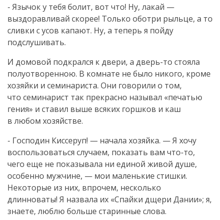
- Язычок у тебя болит, вот что! Ну, лакай —
выздоравливай скорее! Только оботри рыльце, а то
сливки с усов капают. Ну, а теперь я пойду
подслушивать.
И домовой подкрался к двери, а
дверь-то
стояла
полуотворенною. В комнате не было никого, кроме
хозяйки и семинариста. Они говорили о том,
что семинарист так прекрасно называл «печатью
гения» и ставил выше всяких горшков и каш
в любом хозяйстве.
- Господин Киссеруп! — начала хозяйка. — Я хочу
воспользоваться случаем, показать вам
что-то
,
чего еще не показывала ни единой живой душе,
особенно мужчине, — мои маленькие стишки.
Некоторые из них, впрочем, несколько
длинноваты! Я назвала их «Спайки дщери Дании»; я,
знаете, люблю больше старинные слова.