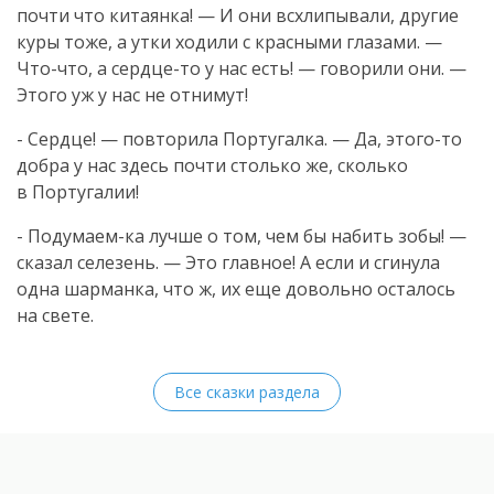
почти что китаянка! — И они всхлипывали, другие
куры тоже, а утки ходили с красными глазами. —
Что-что
, а
сердце-то
у нас есть! — говорили они. —
Этого уж у нас не отнимут!
- Сердце! — повторила Португалка. — Да,
этого-то
добра у нас здесь почти столько же, сколько
в Португалии!
-
Подумаем-ка
лучше о том, чем бы набить зобы! —
сказал селезень. — Это главное! А если и сгинула
одна шарманка, что ж, их еще довольно осталось
на свете.
Все сказки раздела