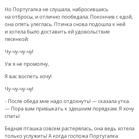
Но Португалка не слушала, набросившись
на отбросы, и отлично пообедала. Покончив с едой,
она опять улеглась. Птичка снова подошла к ней
и хотела было доставить ей удовольствие
песенкой:
Чу-чу-чу-чу
!
Уж я не промолчу,
Я вас воспеть хочу!
Чу-чу-чу-чу
!
- После обеда мне надо отдохнуть! — сказала утка.
— Пора вам привыкать к здешним порядкам. Я хочу
спать!
Бедная пташка совсем растерялась, она ведь хотела
только услужить! А когда госпожа Португалка