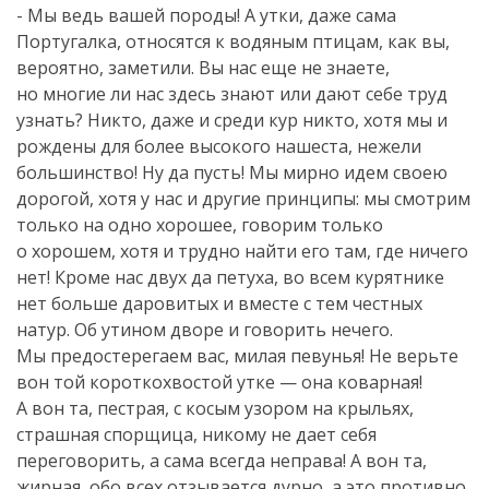
- Мы ведь вашей породы! А утки, даже сама
Португалка, относятся к водяным птицам, как вы,
вероятно, заметили. Вы нас еще не знаете,
но многие ли нас здесь знают или дают себе труд
узнать? Никто, даже и среди кур никто, хотя мы и
рождены для более высокого нашеста, нежели
большинство! Ну да пусть! Мы мирно идем своею
дорогой, хотя у нас и другие принципы: мы смотрим
только на одно хорошее, говорим только
о хорошем, хотя и трудно найти его там, где ничего
нет! Кроме нас двух да петуха, во всем курятнике
нет больше даровитых и вместе с тем честных
натур. Об утином дворе и говорить нечего.
Мы предостерегаем вас, милая певунья! Не верьте
вон той короткохвостой утке — она коварная!
А вон та, пестрая, с косым узором на крыльях,
страшная спорщица, никому не дает себя
переговорить, а сама всегда неправа! А вон та,
жирная, обо всех отзывается дурно, а это противно