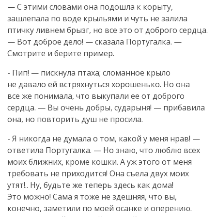
— С этими словами она подошла к корыту,
зашлепала по воде крыльями и чуть не залила
птичку ливнем брызг, но все это от доброго сердца.
— Вот доброе дело! — сказала Португалка. —
Смотрите и берите пример.
- Пип! — пискнула птаха; сломанное крыло
не давало ей встряхнуться хорошенько. Но она
все же понимала, что выкупали ее от доброго
сердца. — Вы очень добры, сударыня! — прибавила
она, но повторить душ не просила.
- Я никогда не думала о том, какой у меня нрав! —
ответила Португалка. — Но знаю, что люблю всех
моих ближних, кроме кошки. А уж этого от меня
требовать не приходится! Она съела двух моих
утят!.. Ну, будьте же теперь здесь как дома!
Это можно! Сама я тоже не здешняя, что вы,
конечно, заметили по моей осанке и оперению.