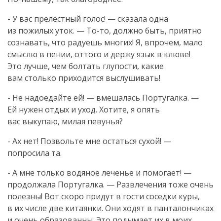
- У вас прелестный голос! — сказала одна
из пожилых уток. —
То-то
, должно быть, приятно
сознавать, что радуешь многих! Я, впрочем, мало
смыслю в пении, оттого и держу язык в клюве!
Это лучше, чем болтать глупости, какие
вам столько приходится выслушивать!
- Не надоедайте ей! — вмешалась Португалка. —
Ей нужен отдых и уход. Хотите, я опять
вас выкупаю, милая певунья?
- Ах нет! Позвольте мне остаться сухой! —
попросила та.
- А мне только водяное леченье и помогает! —
продолжала Португалка. — Развлечения тоже очень
полезны! Вот скоро придут в гости соседки куры,
в их числе две китаянки. Они ходят в панталончиках
и очень образованны. Это подымает их в моих