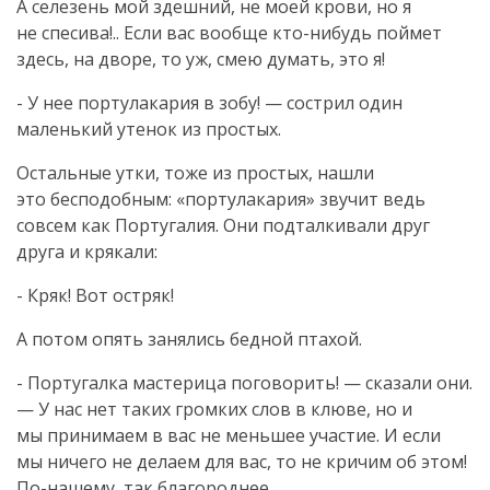
А селезень мой здешний, не моей крови, но я
не спесива!.. Если вас вообще
кто-нибудь
поймет
здесь, на дворе, то уж, смею думать, это я!
- У нее портулакария в зобу! — сострил один
маленький утенок из простых.
Остальные утки, тоже из простых, нашли
это бесподобным: «портулакария» звучит ведь
совсем как Португалия. Они подталкивали друг
друга и крякали:
- Кряк! Вот остряк!
А потом опять занялись бедной птахой.
- Португалка мастерица поговорить! — сказали они.
— У нас нет таких громких слов в клюве, но и
мы принимаем в вас не меньшее участие. И если
мы ничего не делаем для вас, то не кричим об этом!
По-нашему
, так благороднее.