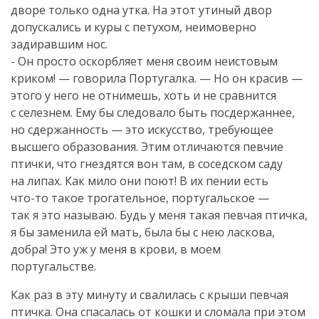
дворе только одна утка. На этот утиный двор
допускались и куры с петухом, неимоверно
задиравшим нос.
- Он просто оскорбляет меня своим неистовым
криком! — говорила Португалка. — Но он красив —
этого у него не отнимешь, хоть и не сравнится
с селезнем. Ему бы следовало быть посдержаннее,
но сдержанность — это искусство, требующее
высшего образования. Этим отличаются певчие
птички, что гнездятся вон там, в соседском саду
на липах. Как мило они поют! В их пении есть
что-то
такое трогательное, португальское —
так я это называю. Будь у меня такая певчая птичка,
я бы заменила ей мать, была бы с нею ласкова,
добра! Это уж у меня в крови, в моем
португальстве.
Как раз в эту минуту и свалилась с крыши певчая
птичка. Она спасалась от кошки и сломала при этом