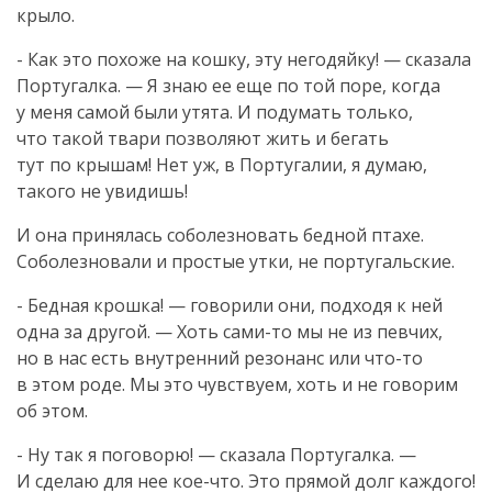
крыло.
- Как это похоже на кошку, эту негодяйку! — сказала
Португалка. — Я знаю ее еще по той поре, когда
у меня самой были утята. И подумать только,
что такой твари позволяют жить и бегать
тут по крышам! Нет уж, в Португалии, я думаю,
такого не увидишь!
И она принялась соболезновать бедной птахе.
Соболезновали и простые утки, не португальские.
- Бедная крошка! — говорили они, подходя к ней
одна за другой. — Хоть
сами-то
мы не из певчих,
но в нас есть внутренний резонанс или
что-то
в этом роде. Мы это чувствуем, хоть и не говорим
об этом.
- Ну так я поговорю! — сказала Португалка. —
И сделаю для нее
кое-что
. Это прямой долг каждого!