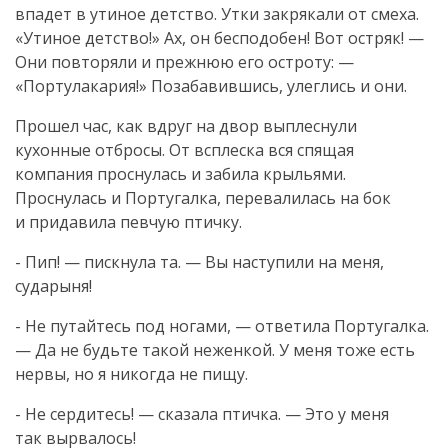
впадет в утиное детство. Утки закрякали от смеха.
«Утиное детство!» Ах, он бесподобен! Вот остряк! —
Они повторяли и прежнюю его остроту: —
«Портулакария!» Позабавившись, улеглись и они.
Прошел час, как вдруг на двор выплеснули
кухонные отбросы. От всплеска вся спящая
компания проснулась и забила крыльями.
Проснулась и Португалка, перевалилась на бок
и придавила певчую птичку.
- Пип! — пискнула та. — Вы наступили на меня,
сударыня!
- Не путайтесь под ногами, — ответила Португалка.
— Да не будьте такой неженкой. У меня тоже есть
нервы, но я никогда не пищу.
- Не сердитесь! — сказала птичка. — Это у меня
так вырвалось!