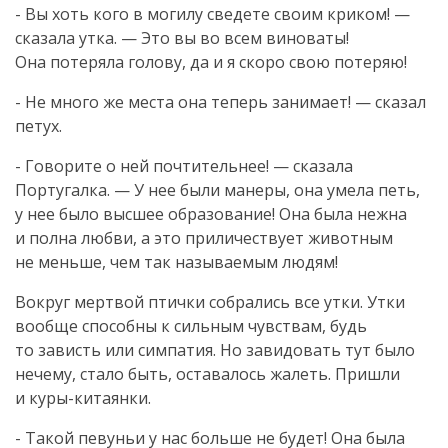
- Вы хоть кого в могилу сведете своим криком! —
сказала утка. — Это вы во всем виноваты!
Она потеряла голову, да и я скоро свою потеряю!
- Не много же места она теперь занимает! — сказал
петух.
- Говорите о ней почтительнее! — сказала
Португалка. — У нее были манеры, она умела петь,
у нее было высшее образование! Она была нежна
и полна любви, а это приличествует животным
не меньше, чем так называемым людям!
Вокруг мертвой птички собрались все утки. Утки
вообще способны к сильным чувствам, будь
то зависть или симпатия. Но завидовать тут было
нечему, стало быть, оставалось жалеть. Пришли
и
куры-китаянки
.
- Такой певуньи у нас больше не будет! Она была