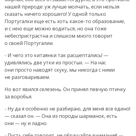
нашей природе: уж лучше молчать, если нельзя
сказать ничего хорошего! У одной только
Португалки еще есть хоть
какое-то
образование,
и с нею еще можно водиться, но она тоже
небеспристрастна и слишком много говорит
о своей Португалии.
- И чего это китаянки так расшептались! —
удивлялись две утки из простых. — На нас
они просто наводят скуку, мы никогда с ними
не разговариваем.
Но вот явился селезень. Он принял певчую птичку
за воробья.
- Ну да я особенно не разбираю, для меня все едино!
— сказал он. — Она из породы шарманок, есть
они — ну и ладно.
- Пусть себе говорит, не обращайте внимания! —