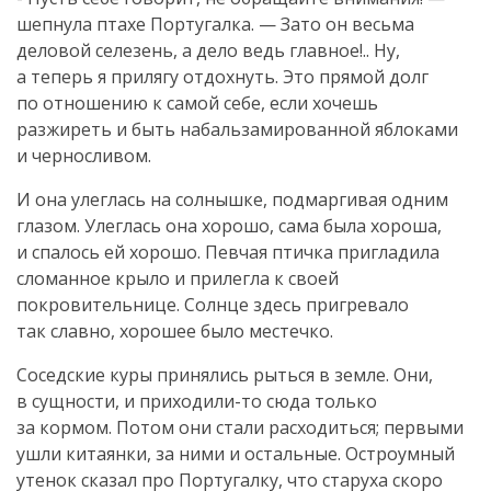
шепнула птахе Португалка. — Зато он весьма
деловой селезень, а дело ведь главное!.. Ну,
а теперь я прилягу отдохнуть. Это прямой долг
по отношению к самой себе, если хочешь
разжиреть и быть набальзамированной яблоками
и черносливом.
И она улеглась на солнышке, подмаргивая одним
глазом. Улеглась она хорошо, сама была хороша,
и спалось ей хорошо. Певчая птичка пригладила
сломанное крыло и прилегла к своей
покровительнице. Солнце здесь пригревало
так славно, хорошее было местечко.
Соседские куры принялись рыться в земле. Они,
в сущности, и
приходили-то
сюда только
за кормом. Потом они стали расходиться; первыми
ушли китаянки, за ними и остальные. Остроумный
утенок сказал про Португалку, что старуха скоро