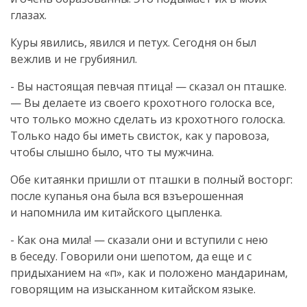
глазах.
Куры явились, явился и петух. Сегодня он был
вежлив и не грубиянил.
- Вы настоящая певчая птица! — сказал он пташке.
— Вы делаете из своего крохотного голоска все,
что только можно сделать из крохотного голоска.
Только надо бы иметь свисток, как у паровоза,
чтобы слышно было, что ты мужчина.
Обе китаянки пришли от пташки в полный восторг:
после купанья она была вся взъерошенная
и напомнила им китайского цыпленка.
- Как она мила! — сказали они и вступили с нею
в беседу. Говорили они шепотом, да еще и с
придыханием на «п», как и положено мандаринам,
говорящим на изысканном китайском языке.