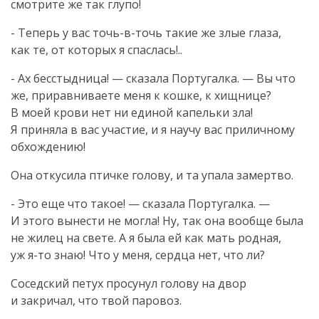
смотрите же так глупо!
- Теперь у вас
точь-в-точь
такие же злые глаза,
как те, от которых я спаслась!..
- Ах бесстыдница! — сказала Португалка. — Вы что
же, приравниваете меня к кошке, к хищнице?
В моей крови нет ни единой капельки зла!
Я приняла в вас участие, и я научу вас приличному
обхождению!
Она откусила птичке голову, и та упала замертво.
- Это еще что такое! — сказала Португалка. —
И этого вынести не могла! Ну, так она вообще была
не жилец на свете. А я была ей как мать родная,
уж
я-то
знаю! Что у меня, сердца нет, что ли?
Соседский петух просунул голову на двор
и закричал, что твой паровоз.