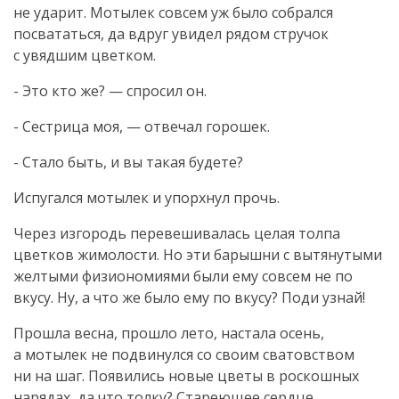
не ударит. Мотылек совсем уж было собрался
посвататься, да вдруг увидел рядом стручок
с увядшим цветком.
- Это кто же? — спросил он.
- Сестрица моя, — отвечал горошек.
- Стало быть, и вы такая будете?
Испугался мотылек и упорхнул прочь.
Через изгородь перевешивалась целая толпа
цветков жимолости. Но эти барышни с вытянутыми
желтыми физиономиями были ему совсем не по
вкусу. Ну, а что же было ему по вкусу? Поди узнай!
Прошла весна, прошло лето, настала осень,
а мотылек не подвинулся со своим сватовством
ни на шаг. Появились новые цветы в роскошных
нарядах, да что толку? Стареющее сердце