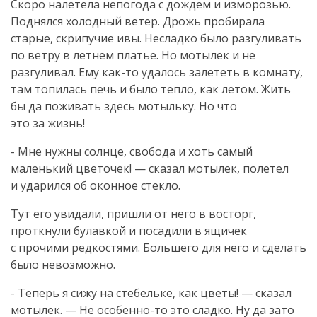
Скоро налетела непогода с дождем и изморозью.
Поднялся холодный ветер. Дрожь пробирала
старые, скрипучие ивы. Несладко было разгуливать
по ветру в летнем платье. Но мотылек и не
разгуливал. Ему
как-то
удалось залететь в комнату,
там топилась печь и было тепло, как летом. Жить
бы да поживать здесь мотыльку. Но что
это за жизнь!
- Мне нужны солнце, свобода и хоть самый
маленький цветочек! — сказал мотылек, полетел
и ударился об оконное стекло.
Тут его увидали, пришли от него в восторг,
проткнули булавкой и посадили в ящичек
с прочими редкостями. Большего для него и сделать
было невозможно.
- Теперь я сижу на стебельке, как цветы! — сказал
мотылек. — Не
особенно-то
это сладко. Ну да зато