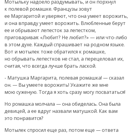
Мотыльку надоело раздумывать, и он порхнул
к полевой ромашке. Французы зовут
ее Маргаритой и уверяют, что она умеет ворожить,
и она вправду умеет ворожить. Влюбленные берут
ее и обрывают лепесток за лепестком,
приговаривая: «Любит? Не любит?» — или
что-либо
в этом духе. Каждый спрашивает на родном языке.
Вот и мотылек тоже обратился к ромашке,
но обрывать лепестков не стал, а перецеловал их,
считая, что всегда лучше брать лаской.
- Матушка Маргарита, полевая ромашка! — сказал
он. — Вы умеете ворожить! Укажите же мне
мою суженую. Тогда я хоть сразу могу посвататься!
Но ромашка молчала — она обиделась. Она была
девицей, а ее вдруг назвали матушкой. Как вам
это понравится?
Мотылек спросил еще раз, потом еще — ответа