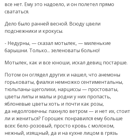
все нет. Ему это надоело, и он полетел прямо
свататься.
Дело было ранней весной. Всюду цвели
подснежники и крокусы.
- Недурны, — сказал мотылек, — миленькие
барышни. Только... зеленоваты больно!
Мотылек, как и все юноши, искал девиц постарше.
Потом он оглядел других и нашел, что анемоны
горьковаты, фиалки немножко сентиментальны,
тюльпаны-щеголихи
, нарциссы — простоваты,
цветы липы и малы и родни у них пропасть,
яблоневые цветы хоть и почти как розы,
да недолговечны: пахнуло ветром — и нет их, стоит
ли и жениться? Горошек понравился ему больше
всех:
бело-розовый
, просто кровь с молоком,
нежный, изящный, да и на кухне лицом в грязь