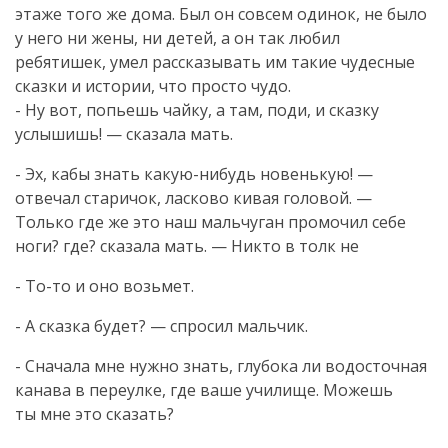
этаже того же дома. Был он совсем одинок, не было
у него ни жены, ни детей, а он так любил
ребятишек, умел рассказывать им такие чудесные
сказки и истории, что просто чудо.
- Ну вот, попьешь чайку, а там, поди, и сказку
услышишь! — сказала мать.
- Эх, кабы знать
какую-нибудь
новенькую! —
отвечал старичок, ласково кивая головой. —
Только где же это наш мальчуган промочил себе
ноги? где? сказала мать. — Никто в толк не
-
То-то
и оно возьмет.
- А сказка будет? — спросил мальчик.
- Сначала мне нужно знать, глубока ли водосточная
канава в переулке, где ваше училище. Можешь
ты мне это сказать?