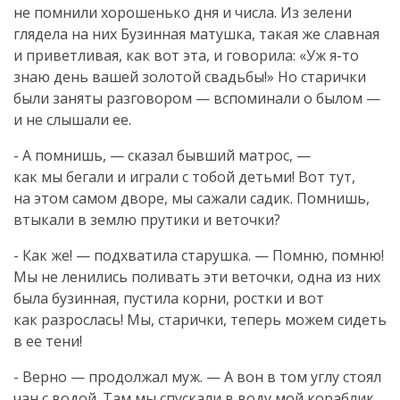
не помнили хорошенько дня и числа. Из зелени
глядела на них Бузинная матушка, такая же славная
и приветливая, как вот эта, и говорила: «Уж
я-то
знаю день вашей золотой свадьбы!» Но старички
были заняты разговором — вспоминали о былом —
и не слышали ее.
- А помнишь, — сказал бывший матрос, —
как мы бегали и играли с тобой детьми! Вот тут,
на этом самом дворе, мы сажали садик. Помнишь,
втыкали в землю прутики и веточки?
- Как же! — подхватила старушка. — Помню, помню!
Мы не ленились поливать эти веточки, одна из них
была бузинная, пустила корни, ростки и вот
как разрослась! Мы, старички, теперь можем сидеть
в ее тени!
- Верно — продолжал муж. — А вон в том углу стоял
чан с водой. Там мы спускали в воду мой кораблик,