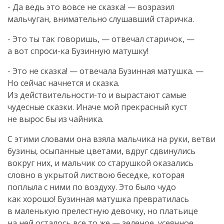
- Да ведь это вовсе не сказка! — возразил
мальчуган, внимательно слушавший старичка.
- Это ты так говоришь, — отвечал старичок, —
а вот
спроси-ка
Бузинную матушку!
- Это не сказка! — отвечала Бузинная матушка. —
Но сейчас начнется и сказка.
Из
действительности-то
и вырастают самые
чудесные сказки. Иначе мой прекрасный куст
не вырос бы из чайника.
С этими словами она взяла мальчика на руки, ветви
бузины, осыпанные цветами, вдруг сдвинулись
вокруг них, и мальчик со старушкой оказались
словно в укрытой листвою беседке, которая
поплыла с ними по воздуху. Это было чудо
как хорошо! Бузинная матушка превратилась
в маленькую прелестную девочку, но платьице
на ней осталось все то же — зеленое, усеянное