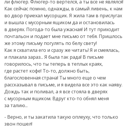
ли флюгер.
Флюгер-то
вертелся, а ты все не являлся!
Как сейчас помню, однажды, в самый ливень, к нам
во двор приехал мусорщик. Я жила там в прислугах
и вышла с мусорным ящиком да и остановилась
в дверях.
Погода-то
была ужасная! И тут приходит
почтальон и подает мне письмо от тебя. Пришлось
же этому письму погулять по белу свету!
Как я схватила его и сразу же читать! Я и смеялась,
и плакала зараз... Я была так рада! В письме
говорилось, что ты теперь в теплых краях,
где растет кофе!
То-то
, должно быть,
благословенная страна! Ты много еще о чем
рассказывал в письме, и я видела все это как наяву.
Дождь так и поливал, а я все стояла в дверях
с мусорным ящиком. Вдруг
кто-то
обнял меня
за талию...
- Верно, и ты закатила такую оплеуху, что только
звон пошел!