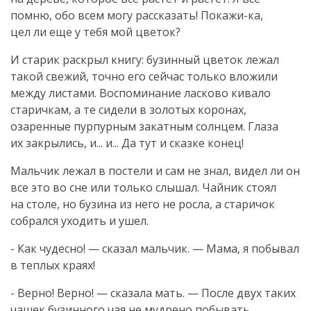
помню, обо всем могу рассказать!
Покажи-ка
,
цел ли еще у тебя мой цветок?
И старик раскрыл книгу: бузинный цветок лежал
такой свежий, точно его сейчас только вложили
между листами. Воспоминание ласково кивало
старичкам, а те сидели в золотых коронах,
озаренные пурпурным закатным солнцем. Глаза
их закрылись, и... и... Да тут и сказке конец!
Мальчик лежал в постели и сам не знал, видел ли он
все это во сне или только слышал. Чайник стоял
на столе, но бузина из него не росла, а старичок
собрался уходить и ушел.
- Как чудесно! — сказал мальчик. — Мама, я побывал
в теплых краях!
- Верно! Верно! — сказала мать. — После двух таких
чашек бузинного чая не мудрено побывать