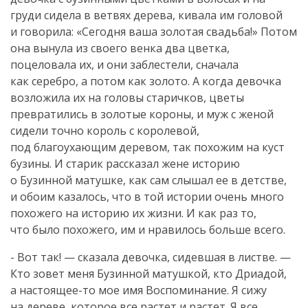
груди сидела в ветвях дерева, кивала им головой
и говорила: «Сегодня ваша золотая свадьба!» Потом
она вынула из своего венка два цветка,
поцеловала их, и они заблестели, сначала
как серебро, а потом как золото. А когда девочка
возложила их на головы старичков, цветы
превратились в золотые короны, и муж с женой
сидели точно король с королевой,
под благоухающим деревом, так похожим на куст
бузины. И старик рассказал жене историю
о Бузинной матушке, как сам слышал ее в детстве,
и обоим казалось, что в той истории очень много
похожего на историю их жизни. И как раз то,
что было похожего, им и нравилось больше всего.
- Вот так! — сказала девочка, сидевшая в листве. —
Кто зовет меня Бузинной матушкой, кто Дриадой,
а
настоящее-то
мое имя Воспоминание. Я сижу
на дереве, которое все растет и растет. Я все