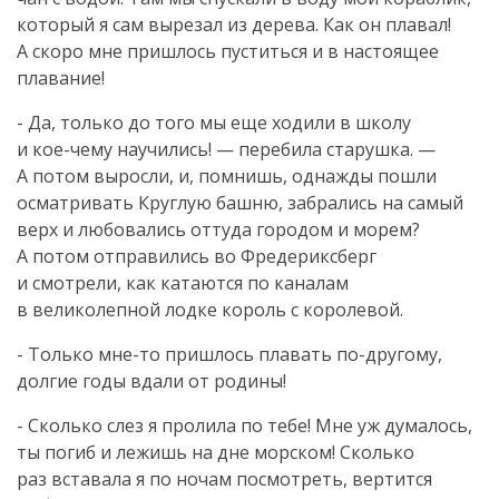
который я сам вырезал из дерева. Как он плавал!
А скоро мне пришлось пуститься и в настоящее
плавание!
- Да, только до того мы еще ходили в школу
и
кое-чему
научились! — перебила старушка. —
А потом выросли, и, помнишь, однажды пошли
осматривать Круглую башню, забрались на самый
верх и любовались оттуда городом и морем?
А потом отправились во Фредериксберг
и смотрели, как катаются по каналам
в великолепной лодке король с королевой.
- Только
мне-то
пришлось плавать
по-другому
,
долгие годы вдали от родины!
- Сколько слез я пролила по тебе! Мне уж думалось,
ты погиб и лежишь на дне морском! Сколько
раз вставала я по ночам посмотреть, вертится