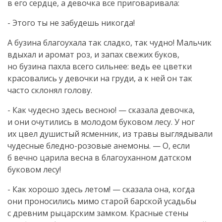
в его сердце, а девочка все приговаривала:
- Этого ты не забудешь никогда!
А бузина благоухала так сладко, так чудно! Мальчик
вдыхал и аромат роз, и запах свежих буков,
но бузина пахла всего сильнее: ведь ее цветки
красовались у девочки на груди, а к ней он так
часто склонял голову.
- Как чудесно здесь весною! — сказала девочка,
и они очутились в молодом буковом лесу. У ног
их цвел душистый ясменник, из травы выглядывали
чудесные
бледно-розовые
анемоны. — О, если
б вечно царила весна в благоуханном датском
буковом лесу!
- Как хорошо здесь летом! — сказала она, когда
они проносились мимо старой барской усадьбы
с древним рыцарским замком. Красные стены