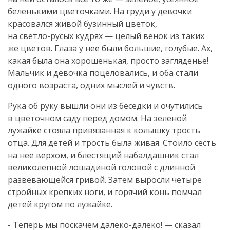
беленькими цветочками. На груди у девочки
красовался живой бузинный цветок,
на
светло-русых
кудрях — целый венок из таких
же цветов. Глаза у нее были большие, голубые. Ах,
какая была она хорошенькая, просто загляденье!
Мальчик и девочка поцеловались, и оба стали
одного возраста, одних мыслей и чувств.
Рука об руку вышли они из беседки и очутились
в цветочном саду перед домом. На зеленой
лужайке стояла привязанная к колышку трость
отца. Для детей и трость была живая. Стоило сесть
на нее верхом, и блестящий набалдашник стал
великолепной лошадиной головой с длинной
развевающейся гривой. Затем выросли четыре
стройных крепких ноги, и горячий конь помчал
детей кругом по лужайке.
- Теперь мы поскачем
далеко-далеко
! — сказал