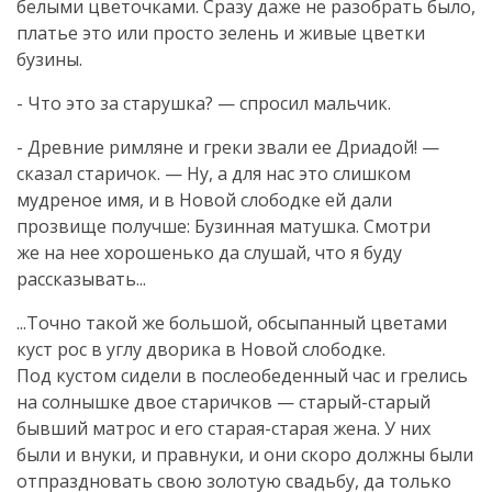
белыми цветочками. Сразу даже не разобрать было,
платье это или просто зелень и живые цветки
бузины.
- Что это за старушка? — спросил мальчик.
- Древние римляне и греки звали ее Дриадой! —
сказал старичок. — Ну, а для нас это слишком
мудреное имя, и в Новой слободке ей дали
прозвище получше: Бузинная матушка. Смотри
же на нее хорошенько да слушай, что я буду
рассказывать...
...Точно такой же большой, обсыпанный цветами
куст рос в углу дворика в Новой слободке.
Под кустом сидели в послеобеденный час и грелись
на солнышке двое старичков —
старый-старый
бывший матрос и его
старая-старая
жена. У них
были и внуки, и правнуки, и они скоро должны были
отпраздновать свою золотую свадьбу, да только