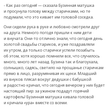
- Как раз сегодня! — сказала Бузинная матушка
и просунула голову между старичками, но те
подумали, что это кивает им головой соседка.
Они сидели рука в руке и любовно смотрели друг
на друга. Немного погодя пришли к ним дети
и внучата.
Они-то
отлично знали, что сегодня день
золотой свадьбы стариков, и уже поздравляли
их утром, да только старички успели позабыть
об этом, хотя хорошо помнили все, что случилось
много, много лет назад. Бузина так и благоухала,
солнышко, садясь, светило на прощанье старичкам
прямо в лицо, разрумянивая их щеки. Младший
из внуков плясал вокруг дедушки с бабушкой
и радостно кричал, что сегодня вечером у них будет
настоящий пир: за ужином подадут горячий
картофель! Бузинная матушка кивала головой
и кричала «ура» вместе со всеми.