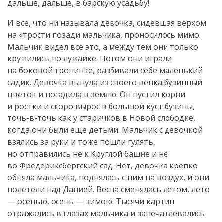
дальше, дальше, в барскую усадьбу!
И все, что ни называла девочка, сидевшая верхом
на «трости позади мальчика, проносилось мимо.
Мальчик видел все это, а между тем они только
кружились по лужайке. Потом они играли
на боковой тропинке, разбивали себе маленький
садик. Девочка вынула из своего венка бузинный
цветок и посадила в землю. Он пустил корни
и ростки и скоро вырос в большой куст бузины,
точь-в-точь
как у старичков в Новой слободке,
когда они были еще детьми. Мальчик с девочкой
взялись за руки и тоже пошли гулять,
но отправились не к Круглой башне и не
во Фредериксбергский сад. Нет, девочка крепко
обняла мальчика, поднялась с ним на воздух, и они
полетели над Данией. Весна сменялась летом, лето
— осенью, осень — зимою. Тысячи картин
отражались в глазах мальчика и запечатлевались