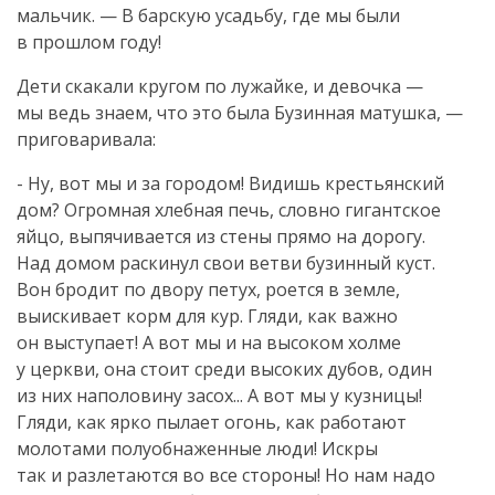
мальчик. — В барскую усадьбу, где мы были
в прошлом году!
Дети скакали кругом по лужайке, и девочка —
мы ведь знаем, что это была Бузинная матушка, —
приговаривала:
- Ну, вот мы и за городом! Видишь крестьянский
дом? Огромная хлебная печь, словно гигантское
яйцо, выпячивается из стены прямо на дорогу.
Над домом раскинул свои ветви бузинный куст.
Вон бродит по двору петух, роется в земле,
выискивает корм для кур. Гляди, как важно
он выступает! А вот мы и на высоком холме
у церкви, она стоит среди высоких дубов, один
из них наполовину засох... А вот мы у кузницы!
Гляди, как ярко пылает огонь, как работают
молотами полуобнаженные люди! Искры
так и разлетаются во все стороны! Но нам надо