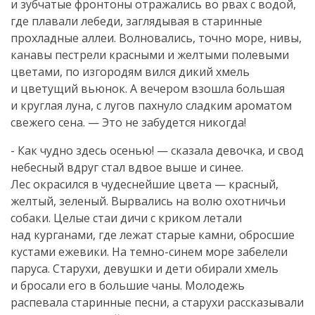
и зубчатые фронтоны отражались во рвах с водой,
где плавали лебеди, заглядывая в старинные
прохладные аллеи. Волновались, точно море, нивы,
канавы пестрели красными и желтыми полевыми
цветами, по изгородям вился дикий хмель
и цветущий вьюнок. А вечером взошла большая
и круглая луна, с лугов пахнуло сладким ароматом
свежего сена. — Это не забудется никогда!
- Как чудно здесь осенью! — сказала девочка, и свод
небесный вдруг стал вдвое выше и синее.
Лес окрасился в чудеснейшие цвета — красный,
желтый, зеленый. Вырвались на волю охотничьи
собаки. Целые стаи дичи с криком летали
над курганами, где лежат старые камни, обросшие
кустами ежевики. На
темно-синем
море забелели
паруса. Старухи, девушки и дети обирали хмель
и бросали его в большие чаны. Молодежь
распевала старинные песни, а старухи рассказывали