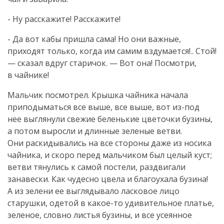
- Ну расскажите! Расскажите!
- Да вот кабы пришла сама! Но они важные,
приходят только, когда им самим вздумается!.. Стой!
— сказал вдруг старичок. — Вот она! Посмотри,
в чайнике!
Мальчик посмотрел. Крышка чайника начала
приподыматься все выше, все выше, вот
из-под
нее выглянули свежие беленькие цветочки бузины,
а потом выросли и длинные зеленые ветви.
Они раскидывались на все стороны даже из носика
чайника, и скоро перед мальчиком был целый куст;
ветви тянулись к самой постели, раздвигали
занавески. Как чудесно цвела и благоухала бузина!
А из зелени ее выглядывало ласковое лицо
старушки, одетой в
какое-то
удивительное платье,
зеленое, словно листья бузины, и все усеянное