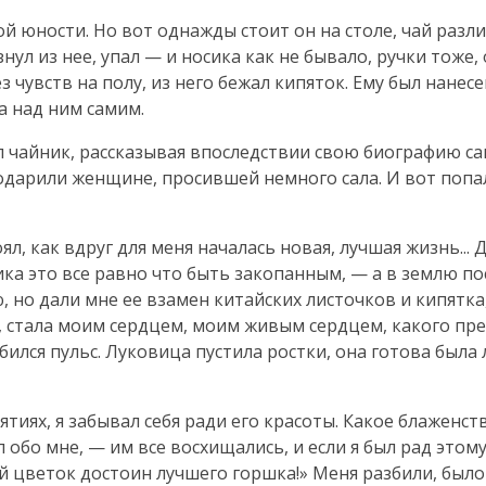
ой юности. Но вот однажды стоит он на столе, чай разл
нул из нее, упал — и носика как не бывало, ручки тоже,
 чувств на полу, из него бежал кипяток. Ему был нанесе
а над ним самим.
л чайник, рассказывая впоследствии свою биографию с
подарили женщине, просившей немного сала. И вот попа
оял, как вдруг для меня началась новая, лучшая жизнь..
ка это все равно что быть закопанным, — а в землю п
ю, но дали мне ее взамен китайских листочков и кипятка
, стала моим сердцем, моим живым сердцем, какого пре
бился пульс. Луковица пустила ростки, она готова была 
ятиях, я забывал себя ради его красоты. Какое блаженст
л обо мне, — им все восхищались, и если я был рад этом
ой цветок достоин лучшего горшка!» Меня разбили, было