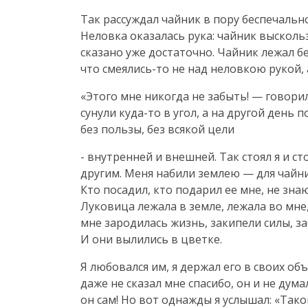
Так рассуждал чайник в пору беспечальн
Неловка оказалась рука: чайник выскольз
сказано уже достаточно. Чайник лежал без
что
смеялись-то
не над неловкою рукой, 
«Этого мне никогда не забыть! — говори
сунули
куда-то
в угол, а на другой день 
без пользы, без всякой цели
- внутренней и внешней. Так стоял я и ст
другим. Меня набили землею — для чайни
Кто посадил, кто подарил ее мне, не зна
Луковица лежала в земле, лежала во мне
мне зародилась жизнь, закипели силы, за
И они вылились в цветке.
Я любовался им, я держал его в своих объ
даже не сказал мне спасибо, он и не дума
он сам! Но вот однажды я услышал: «Так