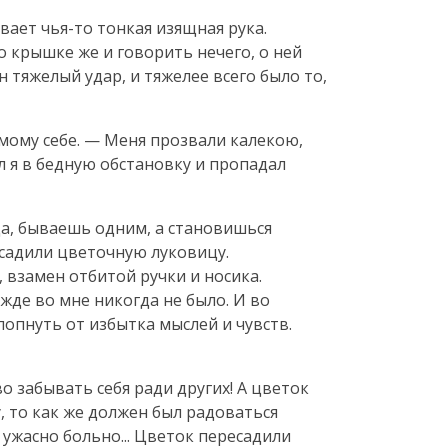
ивает
чья-то
тонкая изящная рука.
 о крышке же и говорить нечего, о ней
н тяжелый удар, и тяжелее всего было то,
амому себе. — Меня прозвали калекою,
л я в бедную обстановку и пропадал
. Да, бываешь одним, а становишься
осадили цветочную луковицу.
, взамен отбитой ручки и носика.
жде во мне никогда не было. И во
лопнуть от избытка мыслей и чувств.
во забывать себя ради других! А цветок
у, то как же должен был радоваться
 ужасно больно... Цветок пересадили