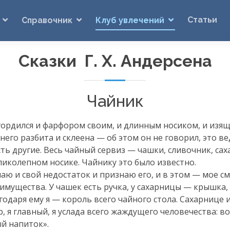
Статьи
Справочник
Клуб увлечений
Сказки Г. Х. Андерсена
Чайник
гордился и фарфором своим, и длинным носиком, и из
 него разбита и склеена — об этом он не говорил, это в
есть другие. Весь чайный сервиз — чашки, сливочник, са
еликолепном носике. Чайнику это было известно.
Знаю и свой недостаток и признаю его, и в этом — мое 
реимущества. У чашек есть ручка, у сахарницы — крышка, 
лагодаря ему я — король всего чайного стола. Сахарниц
р, я главный, я услада всего жаждущего человечества: в
й напиток».