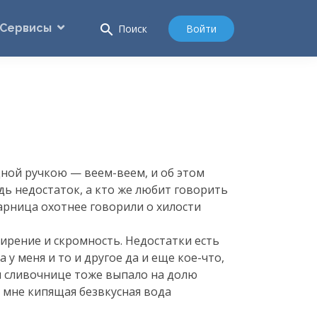
Сервисы
search
Войти
Поиск
ящной ручкою —
веем-веем
, и об этом
едь недостаток, а кто же любит говорить
харница охотнее говорили о хилости
смирение и скромность. Недостатки есть
а у меня и то и другое да и еще
кое-что
,
е и сливочнице тоже выпало на долю
о мне кипящая безвкусная вода