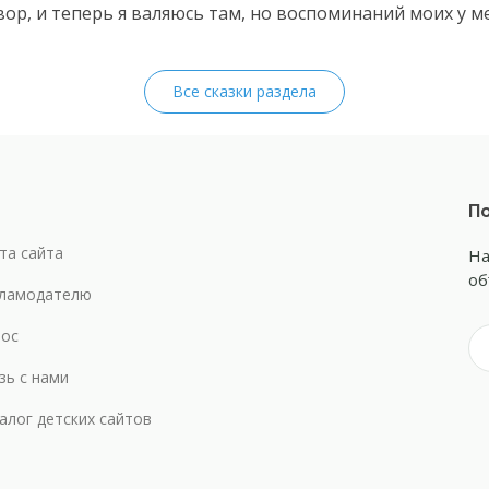
вор, и теперь я валяюсь там, но воспоминаний моих у м
Все сказки раздела
По
та сайта
На
об
ламодателю
ос
зь с нами
алог детских сайтов