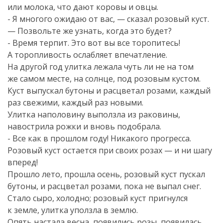
или молока, что дают коровы и овцы.
- Я многого ожидаю от вас, — сказал розовый куст.
— Позвольте же узнать, когда это будет?
- Время терпит. Это вот вы все торопитесь!
А торопливость ослабляет впечатление.
На другой год улитка лежала чуть ли не на том
же самом месте, на солнце, под розовым кустом.
Куст выпускал бутоны и расцветал розами, каждый
раз свежими, каждый раз новыми.
Улитка наполовину выползла из раковины,
навострила рожки и вновь подобрала.
- Все как в прошлом году! Никакого прогресса.
Розовый куст остается при своих розах — и ни шагу
вперед!
Прошло лето, прошла осень, розовый куст пускал
бутоны, и расцветал розами, пока не выпал снег.
Стало сыро, холодно; розовый куст пригнулся
к земле, улитка уползла в землю.
Опять настала весна, появились розы, появилась