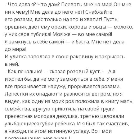
- Что дала я? Что дам? Плевать мне на мир! Он мне
ни к чему! Мне дела до него нет! Снабжайте
его розами, вас только на это и хватит! Пусть
орешник дает ему орехи, коровы и овцы — молоко,
у них своя публика! Моя же — во мне самой!
Я замкнусь в себе самой — и баста. Мне нет дела
до мира!
И улитка заползла в свою раковину и закрылась
в ней.
- Как печально! — сказал розовый куст. — А я
и хотел бы, да не могу замкнуться в себе. У меня
все прорывается наружу, прорывается розами.
Лепестки их опадают и разносятся ветром, но я
видел, как одну из моих роз положила в книгу мать
семейства, другую приютила на своей груди
прелестная молодая девушка, третью целовали
улыбающиеся губки ребенка. И я был так счастлив,
я находил в этом истинную усладу. Вот мои
воспоминания, моя жизнь!