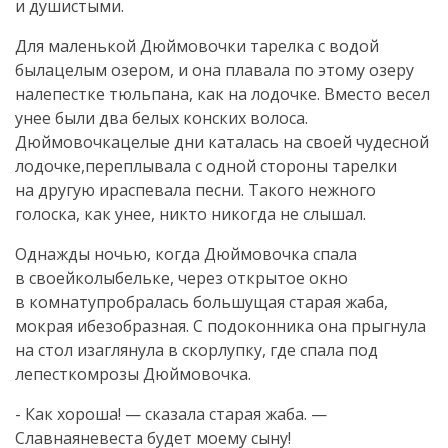
и душистыми.
Для маленькой Дюймовочки тарелка с водой
былацелым озером, и она плавала по этому озеру
налепестке тюльпана, как на лодочке. Вместо весел
унее были два белых конских волоса.
Дюймовочкацелые дни каталась на своей чудесной
лодочке,переплывала с одной стороны тарелки
на другую ираспевала песни. Такого нежного
голоска, как унее, никто никогда не слышал.
Однажды ночью, когда Дюймовочка спала
в своейколыбельке, через открытое окно
в комнатупробралась большущая старая жаба,
мокрая ибезобразная. С подоконника она прыгнула
на стол изаглянула в скорлупку, где спала под
лепесткомрозы Дюймовочка.
- Как хороша! — сказала старая жаба. —
Славнаяневеста будет моему сыну!