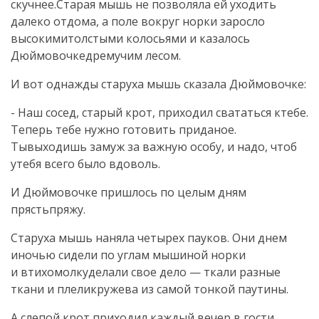
скучнее.Старая мышь не позволяла ей уходить
далеко отдома, а поле вокруг норки заросло
высокимитолстыми колосьями и казалось
Дюймовочкедремучим лесом.
И вот однажды старуха мышь сказала Дюймовочке:
- Наш сосед, старый крот, приходил свататься ктебе.
Теперь тебе нужно готовить приданое.
Тывыходишь замуж за важную особу, и надо, чтоб
утебя всего было вдоволь.
И Дюймовочке пришлось по целым дням
прястьпряжу.
Старуха мышь наняла четырех пауков. Они днем
иночью сидели по углам мышиной норки
и втихомолкуделали свое дело — ткали разные
ткани и плеликружева из самой тонкой паутины.
А слепой крот приходил каждый вечер в гости