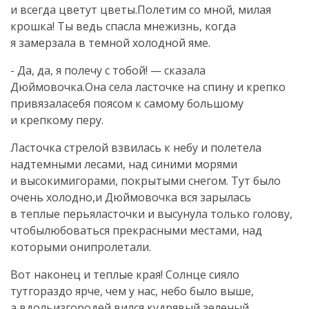
и всегда цветут цветы.Полетим со мной, милая
крошка! Ты ведь спасла мнежизнь, когда
я замерзала в темной холодной яме.
- Да, да, я полечу с тобой! — сказала
Дюймовочка.Она села ласточке на спину и крепко
привязаласебя поясом к самому большому
и крепкому перу.
Ласточка стрелой взвилась к небу и полетела
надтемными лесами, над синими морями
и высокимигорами, покрытыми снегом. Тут было
очень холодно,и Дюймовочка вся зарылась
в теплые перьяласточки и высунула только голову,
чтобылюбоваться прекрасными местами, над
которыми онипролетали.
Вот наконец и теплые края! Солнце сияло
тутгораздо ярче, чем у нас, небо было выше,
а вдольизгородей вился кудрявый зеленый