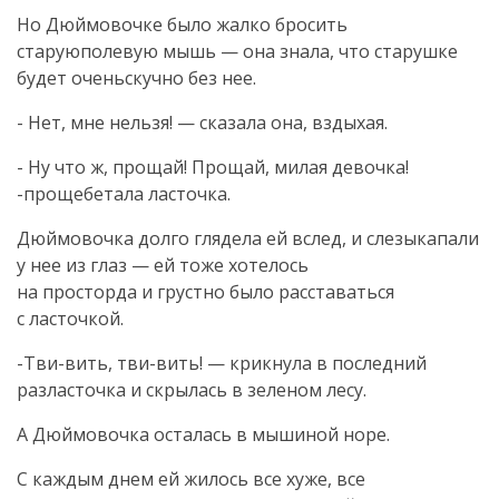
Но Дюймовочке было жалко бросить
старуюполевую мышь — она знала, что старушке
будет оченьскучно без нее.
- Нет, мне нельзя! — сказала она, вздыхая.
- Ну что ж, прощай! Прощай, милая девочка!
-прощебетала ласточка.
Дюймовочка долго глядела ей вслед, и слезыкапали
у нее из глаз — ей тоже хотелось
на просторда и грустно было расставаться
с ласточкой.
-Тви-вить, тви-вить! — крикнула в последний
разласточка и скрылась в зеленом лесу.
А Дюймовочка осталась в мышиной норе.
С каждым днем ей жилось все хуже, все