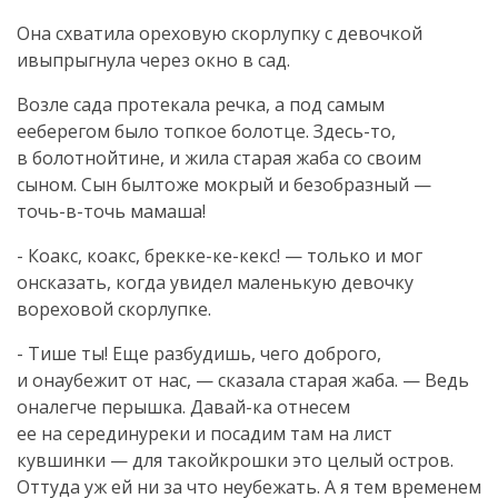
Она схватила ореховую скорлупку с девочкой
ивыпрыгнула через окно в сад.
Возле сада протекала речка, а под самым
ееберегом было топкое болотце. Здесь-то,
в болотнойтине, и жила старая жаба со своим
сыном. Сын былтоже мокрый и безобразный —
точь-в-точь мамаша!
- Коакс, коакс, брекке-ке-кекс! — только и мог
онсказать, когда увидел маленькую девочку
вореховой скорлупке.
- Тише ты! Еще разбудишь, чего доброго,
и онаубежит от нас, — сказала старая жаба. — Ведь
оналегче перышка. Давай-ка отнесем
ее на серединуреки и посадим там на лист
кувшинки — для такойкрошки это целый остров.
Оттуда уж ей ни за что неубежать. А я тем временем