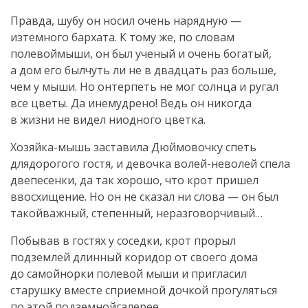
Правда, шубу он носил очень нарядную —
изтемного бархата. К тому же, по словам
полевоймыши, он был ученый и очень богатый,
а дом его былчуть ли не в двадцать раз больше,
чем у мыши. Но онтерпеть не мог солнца и ругал
все цветы. Да инемудрено! Ведь он никогда
в жизни не видел ниодного цветка.
Хозяйка-мышь заставила Дюймовочку спеть
длядорогого гостя, и девочка волей-неволей спела
двепесенки, да так хорошо, что крот пришел
ввосхищение. Но он не сказал ни слова — он был
такойважный, степенный, неразговорчивый…
Побывав в гостях у соседки, крот прорыл
подземлей длинный коридор от своего дома
до самойнорки полевой мыши и пригласил
старушку вместе сприемной дочкой прогуляться
по этой подземнойгалерее.