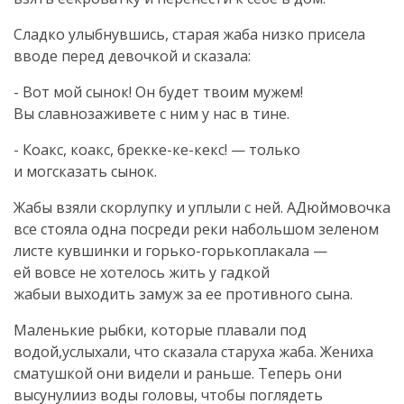
Сладко улыбнувшись, старая жаба низко присела
вводе перед девочкой и сказала:
- Вот мой сынок! Он будет твоим мужем!
Вы славнозаживете с ним у нас в тине.
- Коакс, коакс, брекке-ке-кекс! — только
и могсказать сынок.
Жабы взяли скорлупку и уплыли с ней. АДюймовочка
все стояла одна посреди реки набольшом зеленом
листе кувшинки и горько-горькоплакала —
ей вовсе не хотелось жить у гадкой
жабыи выходить замуж за ее противного сына.
Маленькие рыбки, которые плавали под
водой,услыхали, что сказала старуха жаба. Жениха
сматушкой они видели и раньше. Теперь они
высунулииз воды головы, чтобы поглядеть