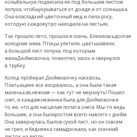
колыбелькуи подвесила ее под большим листом
лопуха, чтобыукрываться от дождя и от солнышка.
Она еласладкий цветочный мед и пила росу,
которую каждоеутро находила на листьях.
Так прошло лето, прошла и осень. Близиласьдолгая
холодная зима. Птицы улетели, цветызавяли,
а большой лист лопуха, под которым
жилаДюймовочка, пожелтел, засох и свернулся
в трубку.
Холод пробирал Дюймовочку насквозь.
Платьицеее все изорвалось, а она была такая
маленькая,нежная — как тут не мерзнуть! Пошел
снег, и каждаяснежинка была для Дюймовочки
то же, что для насцелая лопата снега. Мы-то ведь
большие, а она быларостом всего-навсего с дюйм.
Она завернулась былов сухой лист, но он совсем
не грел, и бедняжка самадрожала, как осенний
листок на ветру.