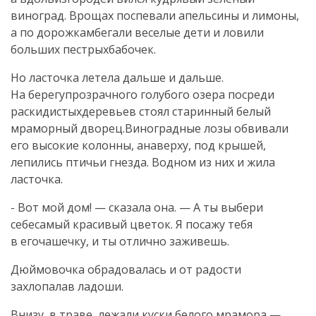
виноград. Врощах поспевали апельсины и лимоны,
а по дорожкамбегали веселые дети и ловили
больших пестрыхбабочек.
Но ласточка летела дальше и дальше.
На берегупрозрачного голубого озера посреди
раскидистыхдеревьев стоял старинный белый
мраморный дворец.Виноградные лозы обвивали
его высокие колонны, анаверху, под крышей,
лепились птичьи гнезда. Водном из них и жила
ласточка.
- Вот мой дом! — сказала она. — А ты выбери
себесамый красивый цветок. Я посажу тебя
в егочашечку, и ты отлично заживешь.
Дюймовочка обрадовалась и от радости
захлопалав ладоши.
Внизу, в траве, лежали куски белого мрамора —