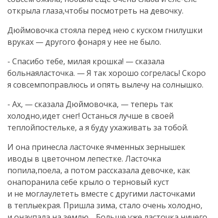
открыла глаза,чтобы посмотреть на девочку.
Дюймовочка стояла перед нею с куском гнилушки
вруках — другого фонаря у нее не было.
- Спасибо тебе, милая крошка! — сказала
больнаяласточка. — Я так хорошо согрелась! Скоро
я совсемпоправлюсь и опять вылечу на солнышко.
- Ах, — сказала Дюймовочка, — теперь так
холодно,идет снег! Останься лучше в своей
теплойпостельке, а я буду ухаживать за тобой.
И она принесла ласточке ячменных зернышек
иводы в цветочном лепестке. Ласточка
попила,поела, а потом рассказала девочке, как
онапоранила себе крыло о терновый куст
и не моглаулететь вместе с другими ласточками
в теплыекрая. Пришла зима, стало очень холодно,
и онаупала на землю… Больше уже ласточка ничего