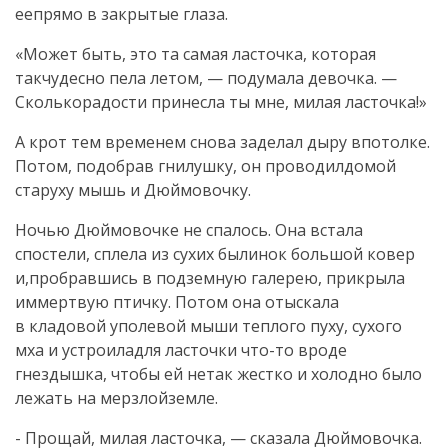
еепрямо в закрытые глаза.
«Может быть, это та самая ласточка, которая
такчудесно пела летом, — подумала девочка. —
Сколькорадости принесла ты мне, милая ласточка!»
А крот тем временем снова заделал дыру впотолке.
Потом, подобрав гнилушку, он проводилдомой
старуху мышь и Дюймовочку.
Ночью Дюймовочке не спалось. Она встала
спостели, сплела из сухих былинок большой ковер
и,пробравшись в подземную галерею, прикрыла
иммертвую птичку. Потом она отыскала
в кладовой уполевой мыши теплого пуху, сухого
мха и устроиладля ласточки что-то вроде
гнездышка, чтобы ей нетак жестко и холодно было
лежать на мерзлойземле.
- Прощай, милая ласточка, — сказала Дюймовочка.