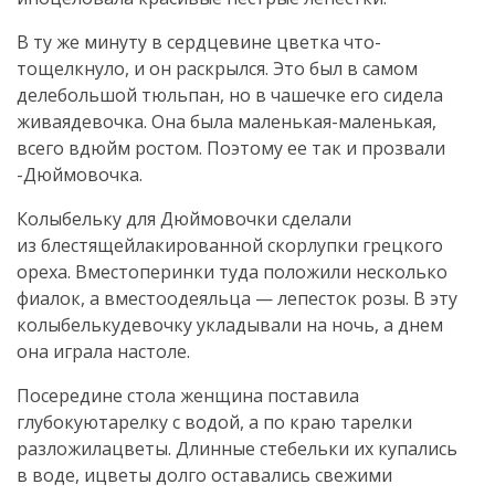
В ту же минуту в сердцевине цветка что-
тощелкнуло, и он раскрылся. Это был в самом
делебольшой тюльпан, но в чашечке его сидела
живаядевочка. Она была маленькая-маленькая,
всего вдюйм ростом. Поэтому ее так и прозвали
-Дюймовочка.
Колыбельку для Дюймовочки сделали
из блестящейлакированной скорлупки грецкого
ореха. Вместоперинки туда положили несколько
фиалок, а вместоодеяльца — лепесток розы. В эту
колыбелькудевочку укладывали на ночь, а днем
она играла настоле.
Посередине стола женщина поставила
глубокуютарелку с водой, а по краю тарелки
разложилацветы. Длинные стебельки их купались
в воде, ицветы долго оставались свежими