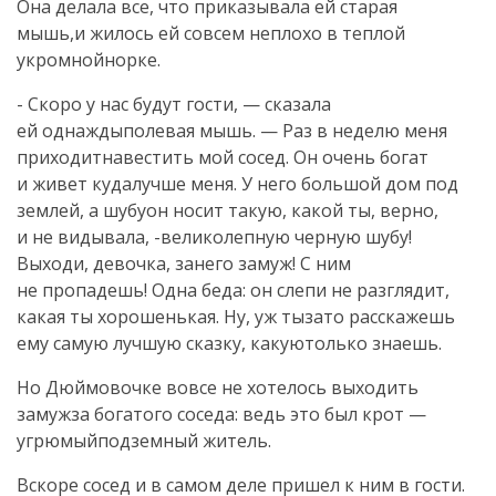
Она делала все, что приказывала ей старая
мышь,и жилось ей совсем неплохо в теплой
укромнойнорке.
- Скоро у нас будут гости, — сказала
ей однаждыполевая мышь. — Раз в неделю меня
приходитнавестить мой сосед. Он очень богат
и живет кудалучше меня. У него большой дом под
землей, а шубуон носит такую, какой ты, верно,
и не видывала, -великолепную черную шубу!
Выходи, девочка, занего замуж! С ним
не пропадешь! Одна беда: он слепи не разглядит,
какая ты хорошенькая. Ну, уж тызато расскажешь
ему самую лучшую сказку, какуютолько знаешь.
Но Дюймовочке вовсе не хотелось выходить
замужза богатого соседа: ведь это был крот —
угрюмыйподземный житель.
Вскоре сосед и в самом деле пришел к ним в гости.