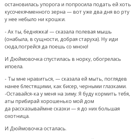
остановилась упорога и попросила подать ей хоть
кусочекячменного зерна — вот уже два дня во рту
у нее небыло ни крошки.
- Ах ты, бедняжка! — сказала полевая мышь
(онабыла, в сущности, добрая старуха). Ну иди
сюда,погрейся да поешь со мною!
И Дюймовочка спустилась в норку, обогрелась
ипоела.
- Ты мне нравиться, — сказала ей мыть, поглядев
нанее блестящими, как бисер, черными глазками.
-Оставайся-ка у меня на зиму. Я буду кормить тебя,
аты прибирай хорошенько мой дом
да рассказываймне сказки — я до них большая
охотница.
И Дюймовочка осталась.