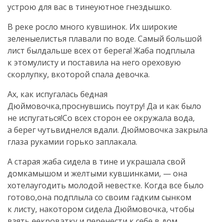
устрою для вас в тинеуютное гнездышко.
В реке росло много кувшинок. Их широкие
зеленыелистья плавали по воде. Самый большой
лист былдальше всех от берега! Жаба подплыла
к этомулисту и поставила на него ореховую
скорлупку, вкоторой спала девочка.
Ах, как испугалась бедная
Дюймовочка,проснувшись поутру! Да и как было
не испугаться!Со всех сторон ее окружала вода,
а берег чутьвиднелся вдали. Дюймовочка закрыла
глаза рукамии горько заплакала.
А старая жаба сидела в тине и украшала свой
домкамышом и желтыми кувшинками, — она
хотелаугодить молодой невестке. Когда все было
готово,она подплыла со своим гадким сынком
к листу, накотором сидела Дюймовочка, чтобы
взять еекроватку и перенести к себе в дом.