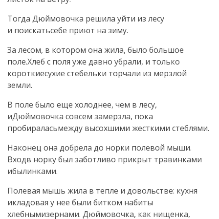
Тогда Дюймовочка решила уйти из лесу
и поискатьсебе приют на зиму.
За лесом, в котором она жила, было большое
поле.Хлеб с поля уже давно убрали, и только
короткиесухие стебельки торчали из мерзлой
земли.
В поле было еще холоднее, чем в лесу,
иДюймовочка совсем замерзла, пока
пробираласьмежду высохшими жесткими стеблями.
Наконец она добрела до норки полевой мыши.
Входв норку был заботливо прикрыт травинками
ибылинками.
Полевая мышь жила в тепле и довольстве: кухня
икладовая у нее были битком набиты
хлебнымизернами. Дюймовочка, как нищенка,