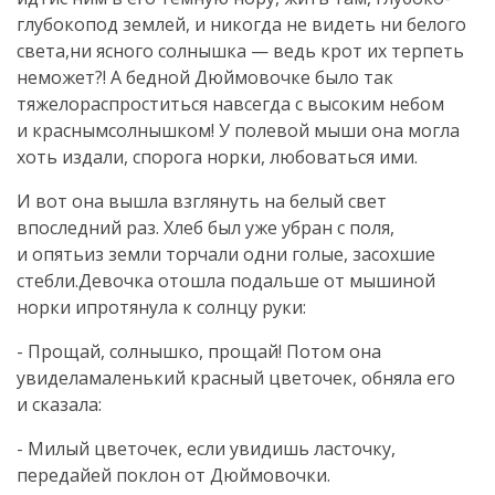
глубокопод землей, и никогда не видеть ни белого
света,ни ясного солнышка — ведь крот их терпеть
неможет?! А бедной Дюймовочке было так
тяжелораспроститься навсегда с высоким небом
и краснымсолнышком! У полевой мыши она могла
хоть издали, спорога норки, любоваться ими.
И вот она вышла взглянуть на белый свет
впоследний раз. Хлеб был уже убран с поля,
и опятьиз земли торчали одни голые, засохшие
стебли.Девочка отошла подальше от мышиной
норки ипротянула к солнцу руки:
- Прощай, солнышко, прощай! Потом она
увиделамаленький красный цветочек, обняла его
и сказала:
- Милый цветочек, если увидишь ласточку,
передайей поклон от Дюймовочки.