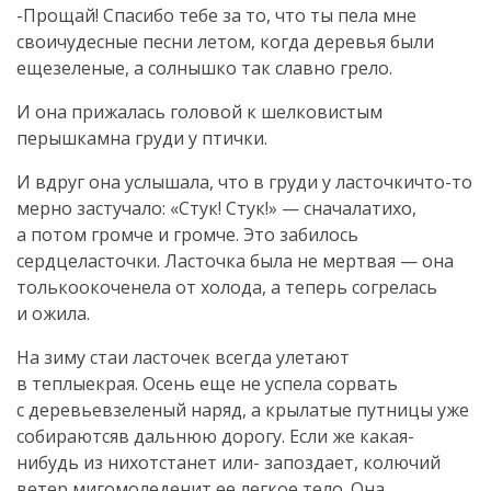
-Прощай! Спасибо тебе за то, что ты пела мне
своичудесные песни летом, когда деревья были
ещезеленые, а солнышко так славно грело.
И она прижалась головой к шелковистым
перышкамна груди у птички.
И вдруг она услышала, что в груди у ласточкичто-то
мерно застучало: «Стук! Стук!» — сначалатихо,
а потом громче и громче. Это забилось
сердцеласточки. Ласточка была не мертвая — она
толькоокоченела от холода, а теперь согрелась
и ожила.
На зиму стаи ласточек всегда улетают
в теплыекрая. Осень еще не успела сорвать
с деревьевзеленый наряд, а крылатые путницы уже
собираютсяв дальнюю дорогу. Если же какая-
нибудь из нихотстанет или- запоздает, колючий
ветер мигомоледенит ее легкое тело. Она