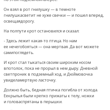
Он взял в рот гнилушку — в темноте
гнилушкасветит не хуже свечки — и пошел вперед,
освещаядорогу.
На полпути крот остановился и сказал:
- Здесь лежит какая-то птица. Но нам
ее нечегобояться — она мертвая. Да вот можете
самипоглядеть.
И крот стал тыкаться своим широким носом
впотолок, пока не прорыл в нем дыру. Дневной
светпроник в подземный ход, и Дюймовочка
увиделамертвую ласточку.
Должно быть, бедная птичка погибла от холода.
Еекрылья были крепко прижаты к телу, ножки
и головаспрятаны в перышки.