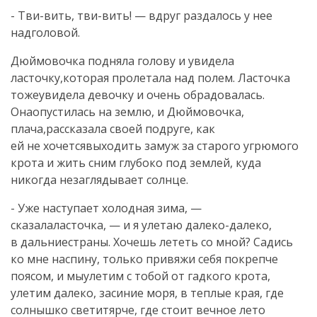
- Тви-вить, тви-вить! — вдруг раздалось у нее
надголовой.
Дюймовочка подняла голову и увидела
ласточку,которая пролетала над полем. Ласточка
тожеувидела девочку и очень обрадовалась.
Онаопустилась на землю, и Дюймовочка,
плача,рассказала своей подруге, как
ей не хочетсявыходить замуж за старого угрюмого
крота и жить сним глубоко под землей, куда
никогда незаглядывает солнце.
- Уже наступает холодная зима, —
сказалаласточка, — и я улетаю далеко-далеко,
в дальниестраны. Хочешь лететь со мной? Садись
ко мне наспину, только привяжи себя покрепче
поясом, и мыулетим с тобой от гадкого крота,
улетим далеко, засиние моря, в теплые края, где
солнышко светитярче, где стоит вечное лето