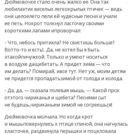
Дюймовочке стало очень жалко ее. Она так
любилаэтих веселых легкокрылых птичек — ведь
они целоелето пели ей чудесные песни и учили
ее петь. Нокрот толкнул ласточку своими
короткими лапами ипроворчал:
- Что, небось притихла? Не свистишь больше?
Вотто-то и есть!.. Да, не хотел бы я быть
этакойпичужкой. Только и умеют носиться
в воздухе дащебетать. А придет зима — что
им делать? Помирай, ивсе тут. Нет уж, моим детям
не придется пропадатьзимой от голода и холода.
- Да, да, — сказала полевая мышь. — Какой прок
отэтого чириканья и щебета? Песнями сыт
не будешь,чириканьем зимой не согреешься!
Дюймовочка молчала. Но когда крот
и мышьповернулись к птице спиной, она нагнулась
класточке, раздвинула перышки и поцеловала