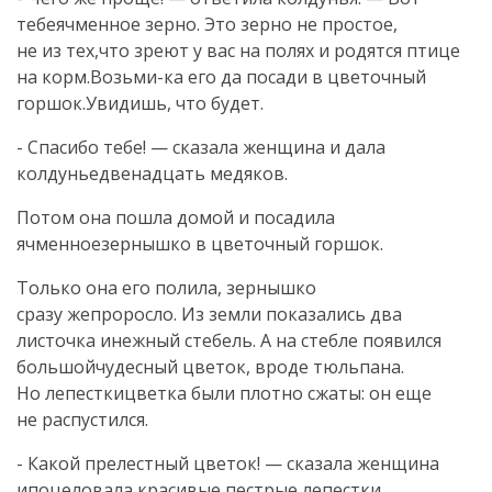
тебеячменное зерно. Это зерно не простое,
не из тех,что зреют у вас на полях и родятся птице
на корм.Возьми-ка его да посади в цветочный
горшок.Увидишь, что будет.
- Спасибо тебе! — сказала женщина и дала
колдуньедвенадцать медяков.
Потом она пошла домой и посадила
ячменноезернышко в цветочный горшок.
Только она его полила, зернышко
сразу жепроросло. Из земли показались два
листочка инежный стебель. А на стебле появился
большойчудесный цветок, вроде тюльпана.
Но лепесткицветка были плотно сжаты: он еще
не распустился.
- Какой прелестный цветок! — сказала женщина
ипоцеловала красивые пестрые лепестки.