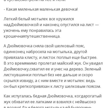
- Какая миленькая маленькая девочка!
Легкий белый мотылек все кружился
надДюймовочкой и наконец опустился на лист —
ужочень ему понравилась эта
крошечнаяпутешественница.
А Дюймовочка сняла свой шелковый пояс,
одинконец набросила на мотылька, другой
привязала клисту, и листок поплыл еще быстрее.
В это времямимо пролетал майский жук. Он увидел
Дюймовочку,схватил ее и унес на дерево. Зеленый
листкувшинки поплыл без нее дальше и скоро
скрылся извиду, а с ним вместе и мотылек: ведь
он был крепкопривязан к листу шелковым поясом.
Как испугалась бедная Дюймовочка, когдарогатый
жук обхватил ее лапками и взвился с нейвысоко
в воздух! Да и белого мотылька ей былоочень