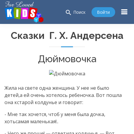
search
Войти
Поиск
Сказки Г. Х. Андерсена
Дюймовочка
Жила на свете одна женщина. У нее не было
детей,а ей очень хотелось ребеночка. Вот пошла
она кстарой колдунье и говорит:
- Мне так хочется, чтоб у меня была дочка,
хотьсамая маленькая!..
- Чего же проще! — ответила колдунья. — Вот