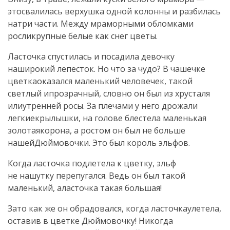
этосвалилась верхушка одной колонны и разбилась
натри части. Между мраморными обломками
росликрупные белые как снег цветы.
Ласточка спустилась и посадила девочку
наширокий лепесток. Но что за чудо? В чашечке
цветкаоказался маленький человечек, такой
светлый ипрозрачный, словно он был из хрусталя
илиутренней росы. За плечами у него дрожали
легкиекрылышки, на голове блестела маленькая
золотаякорона, а ростом он был не больше
нашейДюймовочки. Это был король эльфов.
Когда ласточка подлетела к цветку, эльф
не нашутку перепугался. Ведь он был такой
маленький, аласточка такая большая!
Зато как же он обрадовался, когда ласточкаулетела,
оставив в цветке Дюймовочку! Никогда