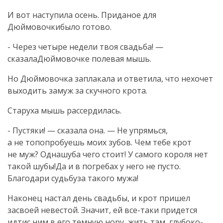
И вот наступила осень. Приданое для
Дюймовочкибыло готово.
- Через четыре недели твоя свадьба! —
сказалаДюймовочке полевая мышь.
Но Дюймовочка заплакала и ответила, что нехочет
выходить замуж за скучного крота.
Старуха мышь рассердилась.
- Пустяки! — сказала она. — Не упрямься,
а не топопробуешь моих зубов. Чем тебе крот
не муж? Однашуба чего стоит! У самого короля нет
такой шубы!Да и в погребах у него не пусто.
Благодари судьбуза такого мужа!
Наконец настал день свадьбы, и крот пришел
засвоей невестой. Значит, ей все-таки придется
идтис ним в его темную нору, жить там, глубоко-