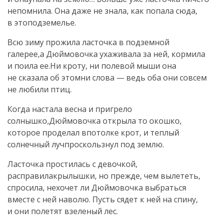
непомнила. Она даже не знала, как попала сюда,
в этоподземелье.
Всю зиму прожила ласточка в подземной
галерее,а Дюймовочка ухаживала за ней, кормила
и поила ее.Ни кроту, ни полевой мыши она
не сказала об этомни слова — ведь оба они совсем
не любили птиц.
Когда настала весна и пригрело
солнышко,Дюймовочка открыла то окошко,
которое проделал впотолке крот, и теплый
солнечный лучпроскользнул под землю.
Ласточка простилась с девочкой,
расправилакрылышки, но прежде, чем вылететь,
спросила, нехочет ли Дюймовочка выбраться
вместе с ней наволю. Пусть сядет к ней на спину,
и они полетят взеленый лес.