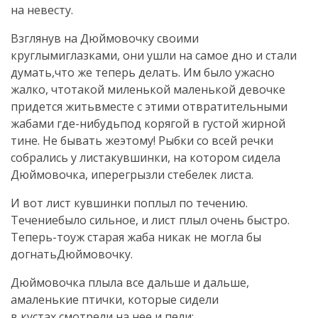
на невесту.
Взглянув на Дюймовочку своими
круглымиглазками, они ушли на самое дно и стали
думать,что же теперь делать. Им было ужасно
жалко, чтотакой миленькой маленькой девочке
придется житьвместе с этими отвратительными
жабами где-нибудьпод корягой в густой жирной
тине. Не бывать жеэтому! Рыбки со всей речки
собрались у листакувшинки, на котором сидела
Дюймовочка, иперегрызли стебелек листа.
И вот лист кувшинки поплыл по течению.
Течениебыло сильное, и лист плыл очень быстро.
Теперь-тоуж старая жаба никак не могла бы
догнатьДюймовочку.
Дюймовочка плыла все дальше и дальше,
амаленькие птички, которые сидели
в кустах,смотрели на нее и пели: