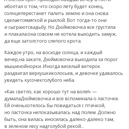
иболтал о том, что скоро лету будет конец,
солнцеперестанет палить землю и она снова
сделаетсямягкой и рыхлой. Вот тогда-то они
и сыграютсвадьбу. Но Дюймовочка все грустила
и плакала:она совсем не хотела выходить замуж,
да еще затолстого слепого крота.
Каждое утро, на восходе солнца, и каждый
вечер,на закате, Дюймовочка выходила за порог
мышинойнорки. Иногда веселый ветерок
раздвигал верхушкиколосьев, и девочке удавалось
увидеть кусочекголубого неба.
«Как светло, как хорошо тут на воле!» —
думалаДюймовочка и все вспоминала о ласточке.
Ей оченьхотелось бы повидаться с птичкой,
но ласточка непоказывалась над полем. Должно
быть, она вилась иносилась далеко-далеко там,
в зеленом лесу надголубой рекой…