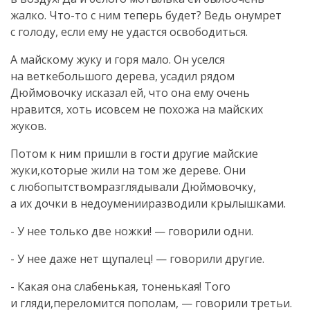
жалко. Что-то с ним теперь будет? Ведь онумрет
с голоду, если ему не удастся освободиться.
А майскому жуку и горя мало. Он уселся
на веткебольшого дерева, усадил рядом
Дюймовочку исказал ей, что она ему очень
нравится, хоть исовсем не похожа на майских
жуков.
Потом к ним пришли в гости другие майские
жуки,которые жили на том же дереве. Они
с любопытствомразглядывали Дюймовочку,
а их дочки в недоуменииразводили крылышками.
- У нее только две ножки! — говорили одни.
- У нее даже нет щупалец! — говорили другие.
- Какая она слабенькая, тоненькая! Того
и гляди,переломится пополам, — говорили третьи.