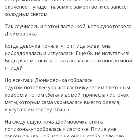
окоченеет, упадет наземлю замертво, и ее занесет
холодным снегом.
Так случилось и с этой ласточкой, которуюотогрела
Дюймовочка.
Когда девочка поняла, что птица жива, она
иобрадовалась и испугалась. Еще бы не испугаться!
Ведь рядом с ней ласточка казалась такойогромной
птицей.
Но все-таки Дюймовочка собралась
с духом,потеплее укрыла ласточку своим плетеным
ковром,а потом сбегала домой, принесла листочек
мяты,которым сама укрывалась вместо одеяла,
и укуталаим голову птицы.
На следующую ночь Дюймовочка опять
потихонькупробралась к ласточке. Птица уже
совсем ожила, нобыла еще очень слаба и еле-еле