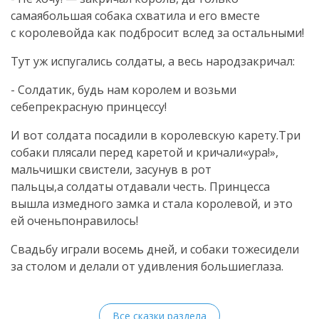
самаябольшая собака схватила и его вместе
с королевойда как подбросит вслед за остальными!
Тут уж испугались солдаты, а весь народзакричал:
- Солдатик, будь нам королем и возьми
себепрекрасную принцессу!
И вот солдата посадили в королевскую карету.Три
собаки плясали перед каретой и кричали«ура!»,
мальчишки свистели, засунув в рот
пальцы,а солдаты отдавали честь. Принцесса
вышла измедного замка и стала королевой, и это
ей оченьпонравилось!
Свадьбу играли восемь дней, и собаки тожесидели
за столом и делали от удивления большиеглаза.
Все сказки раздела