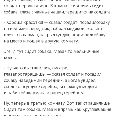
солдат первую дверь. В комнате ивпрямь сидит
собака, глаза с чайные чашки,таращится на солдата.
- Хороша красотка! — сказал солдат, посадилсобаку
на ведьмин передник, набрал медяков,сколько
влезло в карман, закрыл сундук, водворилсобаку
на место и пошел в другую комнату.
Эге! И тут сидит собака, глаза что мельничные
колеса.
- Ну, чего выставилась, смотри,
глазапротаращишь! — сказал солдат и посадил
собаку наведьмин передник, а когда увидел,
сколько всундуке серебра, вытряхнул медяки
и набил обакармана и ранец серебром.
Ну, теперь в третью комнату. Вот так страшилище!
Сидит там собака, глаза и впрямь как Круглаябашня
и ворочаются ровно колеса.