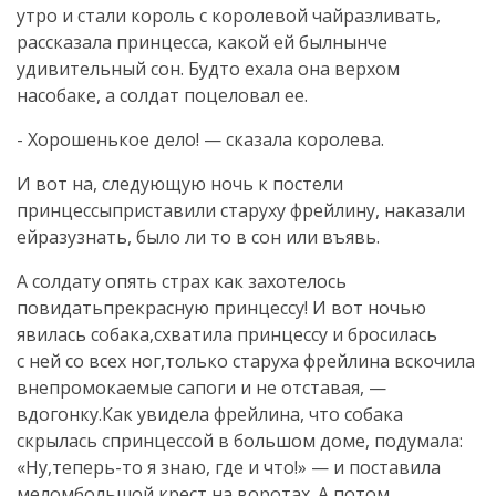
утро и стали король с королевой чайразливать,
рассказала принцесса, какой ей былнынче
удивительный сон. Будто ехала она верхом
насобаке, а солдат поцеловал ее.
- Хорошенькое дело! — сказала королева.
И вот на, следующую ночь к постели
принцессыприставили старуху фрейлину, наказали
ейразузнать, было ли то в сон или въявь.
А солдату опять страх как захотелось
повидатьпрекрасную принцессу! И вот ночью
явилась собака,схватила принцессу и бросилась
с ней со всех ног,только старуха фрейлина вскочила
внепромокаемые сапоги и не отставая, —
вдогонку.Как увидела фрейлина, что собака
скрылась спринцессой в большом доме, подумала:
«Ну,теперь-то я знаю, где и что!» — и поставила
меломбольшой крест на воротах. А потом