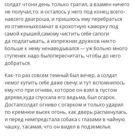
солдат чтони день только тратил, а взамен ничего
не получал,то. и осталось у него под конец всего-
навсего двагроша, и пришлось ему перебраться
из отменныхкомнат в крохотную каморку под
самой крышей,самому чистить себе сапоги
да подлатывать, а изпрежних дружков никто
больше к нему ненаведывался — уж больно много
ступенек надо былопересчитать, чтобы до него
добраться.
Как-то раз совсем темный был вечер, а солдат
немог купить себе даже свечу; и тут вспомнилось
ему,что при огниве, которое он взял в пустом
дереве,куда спускала его ведьма, был огарок.
Досталсолдат огниво с огарком и только ударил
по кремнюи высек огонь, как дверь распахнулась,
и перед нимпредстала собака с глазами в чайную
чашку, тасамая, что он видел в подземелье.