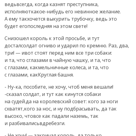
ведьвсегда, когда казнят преступника,
исполняюткакое-нибудь его невинное желание.
А ему такхочется выкурить трубочку, ведь это
будет егопоследняя на этом свете!
Снизошел король к этой просьбе, и тут
досталсолдат огниво и ударил по кремню. Раз, два,
три! — ивот стоят перед ним все три собаки:
и та, что сглазами в чайную чашку, и та, что
с глазами, какмельничные колеса, и та, что
с глазами, какКруглая башня.
- Ну-ка, пособите, не хочу, чтоб меня вешали!
-сказал солдат, и тут как кинутся собаки
на судей.да на королевский совет: кого за ноги
схватят,кого за нос, и ну подбрасывать, да так
высоко, чтовсе как падали наземь, так
и разбивалисьвдребезги.
- Не хочу! — закричал король, да только