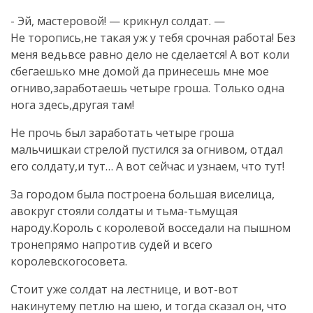
- Эй, мастеровой! — крикнул солдат. —
Не торопись,не такая уж у тебя срочная работа! Без
меня ведьвсе равно дело не сделается! А вот коли
сбегаешько мне домой да принесешь мне мое
огниво,заработаешь четыре гроша. Только одна
нога здесь,другая там!
Не прочь был заработать четыре гроша
мальчишкаи стрелой пустился за огнивом, отдал
его солдату,и тут… А вот сейчас и узнаем, что тут!
За городом была построена большая виселица,
авокруг стояли солдаты и тьма-тьмущая
народу.Король с королевой восседали на пышном
тронепрямо напротив судей и всего
королевскогосовета.
Стоит уже солдат на лестнице, и вот-вот
накинутему петлю на шею, и тогда сказал он, что