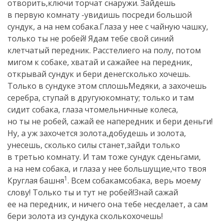
отворить,ключи торчат снаружи. Зайдешь
в первую комнату -увидишь посреди большой
сундук, а на нем собака.Глаза у нее с чайную чашку,
только ты не робей! Ядам тебе свой синий
клетчатый передник. Расстелиего на полу, потом
мигом к собаке, хватай и сажайее на передник,
открывай сундук и бери денегсколько хочешь.
Только в сундуке этом сплошьМедяки, а захочешь
серебра, ступай в другуюкомнату; только и там
сидит собака, глаза чтомельничные колеса,
но ты не робей, сажай ее напередник и бери деньги!
Ну, а уж захочется золота,добудешь и золота,
унесешь, сколько силы станет,зайди только
в третью комнату. И там тоже сундук сденьгами,
а на нем собака, и глаза у нее большущие,что твоя
1
Круглая башня
. Всем собакамсобака, верь моему
слову! Только ты и тут не робей!Знай сажай
ее на передник, и ничего она тебе несделает, а сам
бери золота из сундука сколькохочешь!