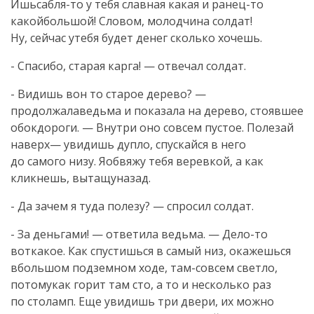
Ишьсабля-то у тебя славная какая и ранец-то
какойбольшой! Словом, молодчина солдат!
Ну, сейчас утебя будет денег сколько хочешь.
- Спасибо, старая карга! — отвечал солдат.
- Видишь вон то старое дерево? —
продолжалаведьма и показала на дерево, стоявшее
обокдороги. — Внутри оно совсем пустое. Полезай
наверх— увидишь дупло, спускайся в него
до самого низу. Яобвяжу тебя веревкой, а как
кликнешь, вытащуназад.
- Да зачем я туда полезу? — спросил солдат.
- За деньгами! — ответила ведьма. — Дело-то
воткакое. Как спустишься в самый низ, окажешься
вбольшом подземном ходе, там-совсем светло,
потомукак горит там сто, а то и несколько раз
по столамп. Еще увидишь три двери, их можно