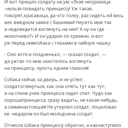
И вот пришло солдату на ум: «Экая несуразица
-нельзя повидать принцессу! Уж такая,
говорят,красавица, да что толку, раз сидеть ей весь
век вмедном замке с башнями! Неужто мне так
и недоведется взглянуть на нее? А ну-ка где
моеогниво?» И он ударил по кремню, и вот
уж перед нимсобака с глазами в чайную чашку.
- Оно хотя и поздненько, — сказал солдат, —
да ужтак-то мне захотелось взглянуть
на принцессу, нухоть одним глазком!
Собака сейчас за дверь, и не успел
солдатоглянуться, как она опять тут как тут,
и на спине унее принцесса сидит спит. Чудо как
хорошапринцесса, сразу видать, не какая-нибудь,
а самаянастоящая! Не утерпел солдат, поцеловал
ее -недаром он был молодчина-солдат.
Отнесла собака принцессу обратно, а какнаступило