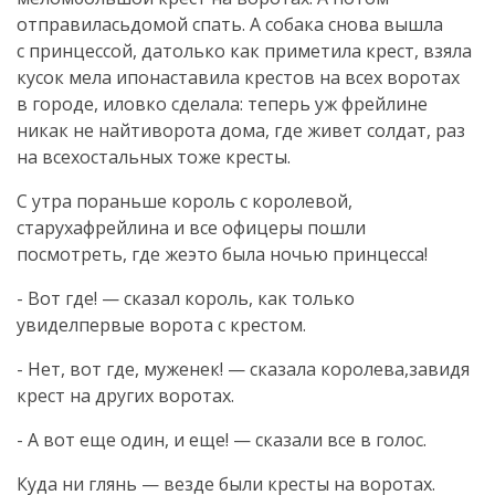
отправиласьдомой спать. А собака снова вышла
с принцессой, датолько как приметила крест, взяла
кусок мела ипонаставила крестов на всех воротах
в городе, иловко сделала: теперь уж фрейлине
никак не найтиворота дома, где живет солдат, раз
на всехостальных тоже кресты.
С утра пораньше король с королевой,
старухафрейлина и все офицеры пошли
посмотреть, где жеэто была ночью принцесса!
- Вот где! — сказал король, как только
увиделпервые ворота с крестом.
- Нет, вот где, муженек! — сказала королева,завидя
крест на других воротах.
- А вот еще один, и еще! — сказали все в голос.
Куда ни глянь — везде были кресты на воротах.