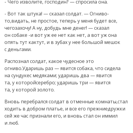
- Чего изволите, господин? — спросила она.
- Вот так штука! — сказал солдат. — Огниво-
то,видать, не простое, теперь у меня будет все,
чегозахочу! А ну, добудь мне денег! — сказал
он собаке -и вот уж ее нет как нет, а вот уж она
опять тут кактут, и в зубах у нее большой мешок
с деньгами.
Распознал солдат, какое чудесное это
огниво.Ударишь раз — явится собака, что сидела
на сундукес медяками; ударишь два — явится
та, у которойсеребро; ударишь три — явится
та, у которой золото.
Вновь перебрался солдат в отменные комнаты,стал
ходить в добром платье, и все его прежниедружки
сей же час признали его, и вновь стал он иммил
и люб.