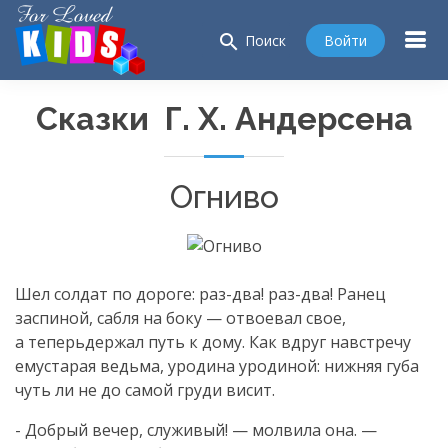
search
Войти
Поиск
Сказки Г. Х. Андерсена
Огниво
Шел солдат по дороге: раз-два! раз-два! Ранец
заспиной, сабля на боку — отвоевал свое,
а теперьдержал путь к дому. Как вдруг навстречу
емустарая ведьма, уродина уродиной: нижняя губа
чуть ли не до самой груди висит.
- Добрый вечер, служивый! — молвила она. —