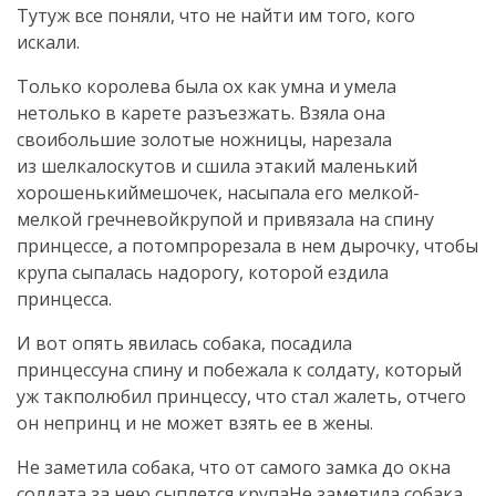
Тутуж все поняли, что не найти им того, кого
искали.
Только королева была ох как умна и умела
нетолько в карете разъезжать. Взяла она
своибольшие золотые ножницы, нарезала
из шелкалоскутов и сшила этакий маленький
хорошенькиймешочек, насыпала его мелкой-
мелкой гречневойкрупой и привязала на спину
принцессе, а потомпрорезала в нем дырочку, чтобы
крупа сыпалась надорогу, которой ездила
принцесса.
И вот опять явилась собака, посадила
принцессуна спину и побежала к солдату, который
уж такполюбил принцессу, что стал жалеть, отчего
он непринц и не может взять ее в жены.
Не заметила собака, что от самого замка до окна
солдата за нею сыплется крупаНе заметила собака,