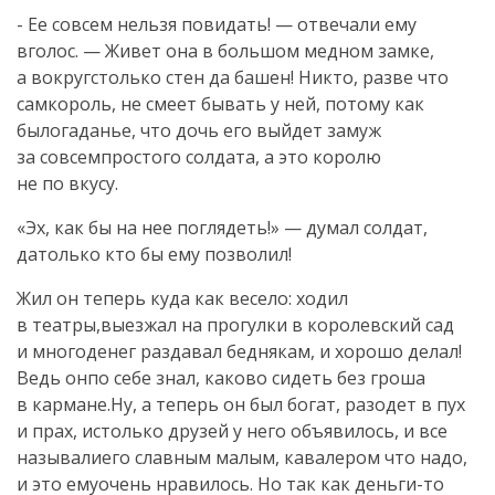
- Ее совсем нельзя повидать! — отвечали ему
вголос. — Живет она в большом медном замке,
а вокругстолько стен да башен! Никто, разве что
самкороль, не смеет бывать у ней, потому как
былогаданье, что дочь его выйдет замуж
за совсемпростого солдата, а это королю
не по вкусу.
«Эх, как бы на нее поглядеть!» — думал солдат,
датолько кто бы ему позволил!
Жил он теперь куда как весело: ходил
в театры,выезжал на прогулки в королевский сад
и многоденег раздавал беднякам, и хорошо делал!
Ведь онпо себе знал, каково сидеть без гроша
в кармане.Ну, а теперь он был богат, разодет в пух
и прах, истолько друзей у него объявилось, и все
называлиего славным малым, кавалером что надо,
и это емуочень нравилось. Но так как деньги-то