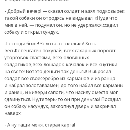
- Добрый вечер! — сказал солдат и взял подкозырек:
такой собаки он отродясь не видывал. «Нуда что
мне в ней, — подумал он, но не удержался,ссадил
собаку и открыл сундук.
-Господи боже! Золота-то сколько! Хоть
весьКопенгаген покупай, всех сахарных поросят
уторговок сластями, всех оловянных
солдатиков,всех лошадок-качалок и все кнутики
на свете! Вотэто деньги так деньги! Выбросил
солдат все своесеребро из карманов и из ранца
и набрал золотавзамен; до того набил все карманы
и ранец, и кивер,и сапоги, что насилу с места мог
сдвинуться. Ну,теперь-то он при деньгах! Посадил
он собаку насундук, захлопнул дверь и закричал
наверх:
- А ну тащи меня, старая карга!