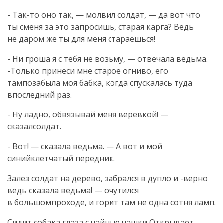
- Так-то оно так, — молвил солдат, — да вот что
ты сменя за это запросишь, старая карга? Ведь
не даром же ты для меня стараешься!
- Ни гроша я с тебя не возьму, — отвечала ведьма.
-Только принеси мне старое огниво, его
тампозабыла моя бабка, когда спускалась туда
впоследний раз.
- Ну ладно, обвязывай меня веревкой! —
сказалсолдат.
- Вот! — сказала ведьма. — А вот и мой
синийклетчатый передник.
Залез солдат на дерево, забрался в дупло и -верно
ведь сказала ведьма! — очутился
в большомпроходе, и горит там не одна сотня ламп.
Сидит собака,глаза с чайные чашки Открывает