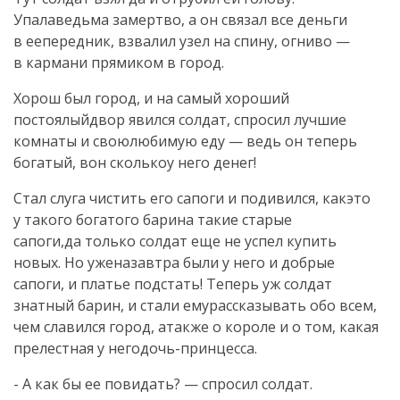
Упалаведьма замертво, а он связал все деньги
в еепередник, взвалил узел на спину, огниво —
в кармани прямиком в город.
Хорош был город, и на самый хороший
постоялыйдвор явился солдат, спросил лучшие
комнаты и своюлюбимую еду — ведь он теперь
богатый, вон сколькоу него денег!
Стал слуга чистить его сапоги и подивился, какэто
у такого богатого барина такие старые
сапоги,да только солдат еще не успел купить
новых. Но уженазавтра были у него и добрые
сапоги, и платье подстать! Теперь уж солдат
знатный барин, и стали емурассказывать обо всем,
чем славился город, атакже о короле и о том, какая
прелестная у негодочь-принцесса.
- А как бы ее повидать? — спросил солдат.