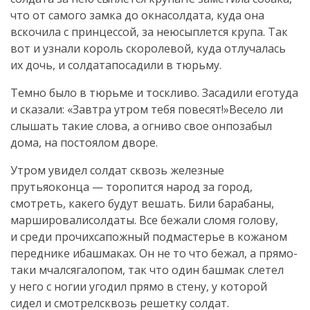
что от самого замка до окнасолдата, куда она
вскочила с принцессой, за неюсыплется крупа. Так
вот и узнали король скоролевой, куда отлучалась
их дочь, и солдатапосадили в тюрьму.
Темно было в тюрьме и тоскливо. Засадили еготуда
и сказали: «Завтра утром тебя повесят!»Весело ли
слышать такие слова, а огниво свое онпозабыл
дома, на постоялом дворе.
Утром увидел солдат сквозь железные
прутьяоконца — торопится народ за город,
смотреть, какего будут вешать. Били барабаны,
маршировалисолдаты. Все бежали сломя голову,
и среди прочихсапожный подмастерье в кожаном
переднике ибашмаках. Он не то что бежал, а прямо-
таки мчалсягалопом, так что один башмак слетел
у него с ногии угодил прямо в стену, у которой
сидел и смотрелсквозь решетку солдат.