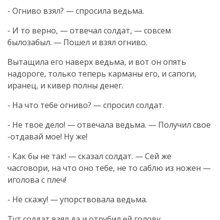
- Огниво взял? — спросила ведьма.
- И то верно, — отвечал солдат, — совсем
былозабыл. — Пошел и взял огниво.
Вытащила его наверх ведьма, и вот он опять
надороге, только теперь карманы его, и сапоги,
иранец, и кивер полны денег.
- На что тебе огниво? — спросил солдат.
- Не твое дело! — отвечала ведьма. — Получил свое
-отдавай мое! Ну же!
- Как бы не так! — сказал солдат. — Сей же
часговори, на что оно тебе, не то саблю из ножен —
иголова с плеч!
- Не скажу! — упорствовала ведьма.
Тут солдат взял да и отрубил ей голову.