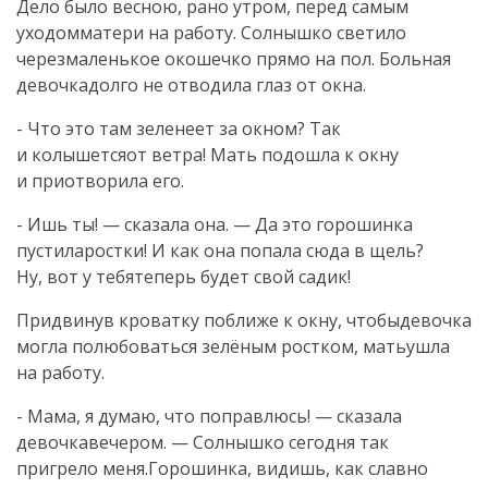
Дело было весною, рано утром, перед самым
уходомматери на работу. Солнышко светило
черезмаленькое окошечко прямо на пол. Больная
девочкадолго не отводила глаз от окна.
- Что это там зеленеет за окном? Так
и колышетсяот ветра! Мать подошла к окну
и приотворила его.
- Ишь ты! — сказала она. — Да это горошинка
пустиларостки! И как она попала сюда в щель?
Ну, вот у тебятеперь будет свой садик!
Придвинув кроватку поближе к окну, чтобыдевочка
могла полюбоваться зелёным ростком, матьушла
на работу.
- Мама, я думаю, что поправлюсь! — сказала
девочкавечером. — Солнышко сегодня так
пригрело меня.Горошинка, видишь, как славно