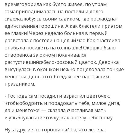
времяговорила как будто живее, по утрам
самаприподнималась на постели и долго
сидела,любуясь своим садиком, где рослаодна-
единственная горошина. А как блестели приэтом
её глазки! Через неделю больная в первый
развстала с постели на целый час. Как счастлива
онабыла посидеть на солнышке! Окошко было
отворено,а за окном покачивался
распустившийсябело-розовый цветок. Девочка
высунулась в окошкои нежно поцеловала тонкие
лепестки. День этот былдля неё настоящим
праздником.
- Господь сам посадил и взрастил цветочек,
чтобыободрить и порадовать тебя, милое дитя,
да и менятоже! — сказала счастливая мать
и улыбнуласьцветочку, как ангелу небесному.
Ну, а другие-то горошины? Та, что летела,