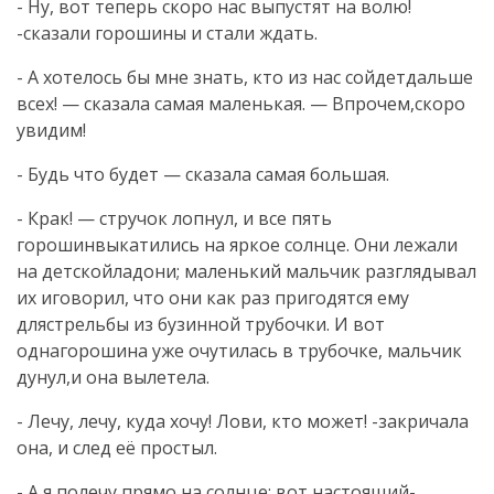
- Ну, вот теперь скоро нас выпустят на волю!
-сказали горошины и стали ждать.
- А хотелось бы мне знать, кто из нас сойдетдальше
всех! — сказала самая маленькая. — Впрочем,скоро
увидим!
- Будь что будет — сказала самая большая.
- Крак! — стручок лопнул, и все пять
горошинвыкатились на яркое солнце. Они лежали
на детскойладони; маленький мальчик разглядывал
их иговорил, что они как раз пригодятся ему
длястрельбы из бузинной трубочки. И вот
однагорошина уже очутилась в трубочке, мальчик
дунул,и она вылетела.
- Лечу, лечу, куда хочу! Лови, кто может! -закричала
она, и след её простыл.
- А я полечу прямо на солнце; вот настоящий-