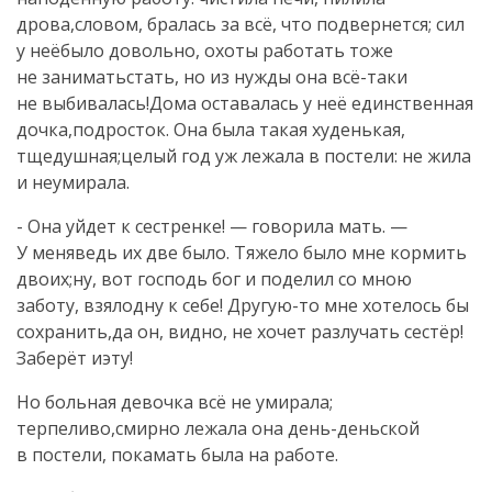
дрова,словом, бралась за всё, что подвернется; сил
у неёбыло довольно, охоты работать тоже
не заниматьстать, но из нужды она всё-таки
не выбивалась!Дома оставалась у неё единственная
дочка,подросток. Она была такая худенькая,
тщедушная;целый год уж лежала в постели: не жила
и неумирала.
- Она уйдет к сестренке! — говорила мать. —
У меняведь их две было. Тяжело было мне кормить
двоих;ну, вот господь бог и поделил со мною
заботу, взялодну к себе! Другую-то мне хотелось бы
сохранить,да он, видно, не хочет разлучать сестёр!
Заберёт иэту!
Но больная девочка всё не умирала;
терпеливо,смирно лежала она день-деньской
в постели, покамать была на работе.