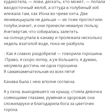
кудахотела, — лови, дескать, кто может, — попала
вводосточный жёлоб, а оттуда в голубиный зоб
илежала там, как Иона во чреве кита. Две
ленивицыушли не дальше — их тоже проглотили
голуби,значит, и они принесли немалую пользу.
Ачетвёртая, что собиралась залететь
на солнце,упала в канаву и пролежала несколько
недель взатхлой воде, пока не разбухла.
- Как я славно раздобрела! — говорила горошина.
-Право, я скоро лопну, а уж большего, я думаю,
несумела достичь ни одна горошина.
Я самаязамечательная из всех пяти!
Канава была с нею вполне согласна.
А у окна, выходившего на крышу, стояла девочка
ссияющими глазами, румяная и здоровая; она
сложиларуки и благодарила бога за цветочек
гороха.