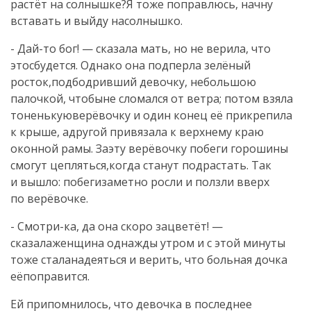
растёт на солнышке?Я тоже поправлюсь, начну
вставать и выйду насолнышко.
- Дай-то бог! — сказала мать, но не верила, что
этосбудется. Однако она подперла зелёный
росток,подбодривший девочку, небольшою
палочкой, чтобыне сломался от ветра; потом взяла
тоненькуюверёвочку и один конец её прикрепила
к крыше, адругой привязала к верхнему краю
оконной рамы. Заэту верёвочку побеги горошины
смогут цепляться,когда станут подрастать. Так
и вышло: побегизаметно росли и ползли вверх
по верёвочке.
- Смотри-ка, да она скоро зацветёт! —
сказалаженщина однажды утром и с этой минуты
тоже сталанадеяться и верить, что больная дочка
еёпоправится.
Ей припомнилось, что девочка в последнее