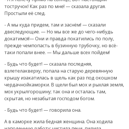
тостручок! Как раз по мне! — сказала другая.
Простыли её след.
- А мы куда придем, там и заснём! — сказали
двеследующие. — Но мы все же до чего-нибудь
докатимся!— Они и правда покатились по полу,
прежде чемпопасть в бузинную трубочку, но всё-
таки попали внее. — Мы дальше всех пойдем!
- Будь что будет! — сказала последняя,
взлетелакверху, попала на старую деревянную
крышу изакатилась в щель как раз под окошком
чердачнойкаморки. В щели был мох и рыхлая земля,
мох укрылгорошину; так она и осталась там,
скрытая, но незабытая господом богом.
- Будь что будет! — говорила она.
А в каморке жила бедная женщина. Она ходила
наподенную работу: чистила печи, пилила