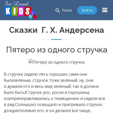
search
Войти
Поиск
Сказки Г. Х. Андерсена
Пятеро из одного стручка
В стручке сидело пять горошин; сами они
былизелёные, стручок тоже зелёный, ну, они
и думали,что и весь мир зелёный; так и должно
было быть!Стручок рос, росли и горошины;
ониприноравливались к помещению и сидели все
в ряд.Солнышко освещало и пригревало стручок,
дождикполивал его, и он делался все чище,