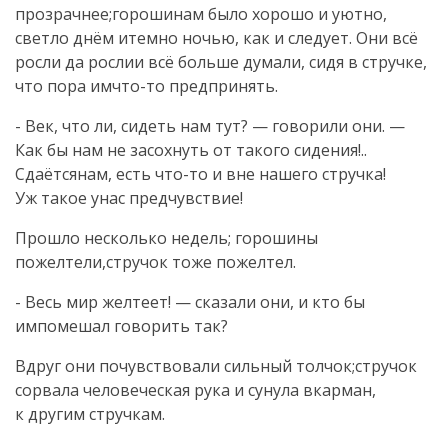
прозрачнее;горошинам было хорошо и уютно,
светло днём итемно ночью, как и следует. Они всё
росли да рослии всё больше думали, сидя в стручке,
что пора имчто-то предпринять.
- Век, что ли, сидеть нам тут? — говорили они. —
Как бы нам не засохнуть от такого сидения!..
Сдаётсянам, есть что-то и вне нашего стручка!
Уж такое унас предчувствие!
Прошло несколько недель; горошины
пожелтели,стручок тоже пожелтел.
- Весь мир желтеет! — сказали они, и кто бы
импомешал говорить так?
Вдруг они почувствовали сильный толчок;стручок
сорвала человеческая рука и сунула вкарман,
к другим стручкам.