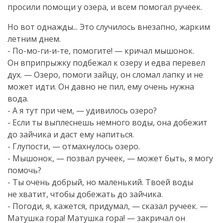
просили помощи у озера, и всем помогал ручеек.
Но вот однажды... Это случилось внезапно, жарким
летним днем.
-
По-мо-ги-и-те
, помогите! — кричал мышонок.
Он вприпрыжку подбежал к озеру и едва перевел
дух. — Озеро, помоги зайцу, он сломал лапку и не
может идти. Он давно не пил, ему очень нужна
вода.
- А я тут при чем, — удивилось озеро?
- Если ты выплеснешь немного воды, она добежит
до зайчика и даст ему напиться.
- Глупости, — отмахнулось озеро.
- Мышонок, — позвал ручеек, — может быть, я могу
помочь?
- Ты очень добрый, но маленький. Твоей воды
не хватит, чтобы добежать до зайчика.
- Погоди, я, кажется, придумал, — сказал ручеек. —
Матушка гора! Матушка гора! — закричал он