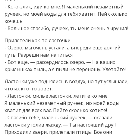
-
Ко-о-злик
, иди ко мне. Я маленький незаметный
ручеек, но моей воды для тебя хватит. Пей сколько
хочешь.
- Большое спасибо, ручеек, ты меня очень выручил!
Прилетели
как-то
ласточки.
- Озеро, мы очень устали, а впереди еще долгий
путь. Разреши нам напиться.
- Вот еще, — рассердилось озеро. — На ваших
крылышках пыль, а я пыли не переношу. Улетайте!
Ласточки уже поднялись в воздух, но тут услышали,
что их
кто-то
зовет:
- Ласточки, милые ласточки, летите ко мне.
Я маленький незаметный ручеек, но моей воды
хватит для всех вас. Пейте сколько хотите!
- Спасибо тебе, маленький ручеек, — сказали
ласточки утолив жажду. — Ты настоящий друг!
Приходили звери, прилетали птицы. Все они