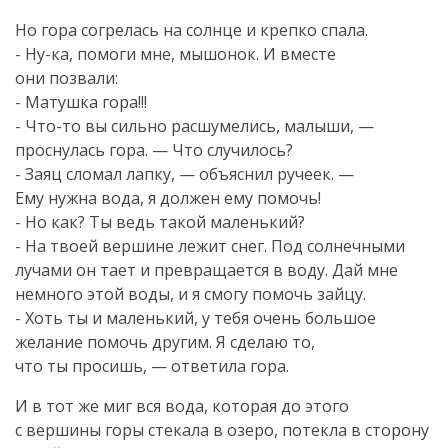
Но гора согрелась на солнце и крепко спала.
-
Ну-ка
, помоги мне, мышонок. И вместе
они позвали:
- Матушка гора!!!
-
Что-то
вы сильно расшумелись, малыши, —
проснулась гора. — Что случилось?
- Заяц сломал лапку, — объяснил ручеек. —
Ему нужна вода, я должен ему помочь!
- Но как? Ты ведь такой маленький?
- На твоей вершине лежит снег. Под солнечными
лучами он тает и превращается в воду. Дай мне
немного этой воды, и я смогу помочь зайцу.
- Хоть ты и маленький, у тебя очень большое
желание помочь другим. Я сделаю то,
что ты просишь, — ответила гора.
И в тот же миг вся вода, которая до этого
с вершины горы стекала в озеро, потекла в сторону