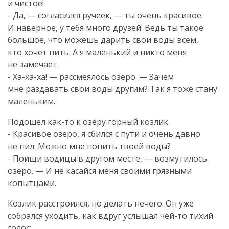
и чистое!
- Да, — согласился ручеек, — ты очень красивое.
И наверное, у тебя много друзей. Ведь ты такое
большое, что можешь дарить свои воды всем,
кто хочет пить. А я маленький и никто меня
не замечает.
-
Ха-ха-ха
! — рассмеялось озеро. — Зачем
мне раздавать свои воды другим? Так я тоже стану
маленьким.
Подошел
как-то
к озеру горный козлик.
- Красивое озеро, я сбился с пути и очень давно
не пил. Можно мне попить твоей воды?
- Поищи водицы в другом месте, — возмутилось
озеро. — И не касайся меня своими грязными
копытцами.
Козлик расстроился, но делать нечего. Он уже
собрался уходить, как вдруг услышал
чей-то
тихий
голос: