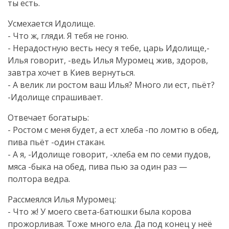
ты есть.
Усмехается Идолище.
- Что ж, гляди. Я тебя не гоню.
- Нерадостную весть несу я тебе, царь Идолище,-
Илья говорит, -ведь Илья Муромец жив, здоров,
завтра хочет в Киев вернуться.
- А велик ли ростом ваш Илья? Много ли ест, пьёт?
-Идолище спрашивает.
Отвечает богатырь:
- Ростом с меня будет, а ест хлеба -по ломтю в обед,
пива пьёт -один стакан.
- А я, -Идолище говорит, -хлеба ем по семи пудов,
мяса -быка на обед, пива пью за один раз —
полтора ведра.
Рассмеялся Илья Муромец:
- Что ж! У моего
света-батюшки
была корова
прожорливая. Тоже много ела. Да под конец у неё