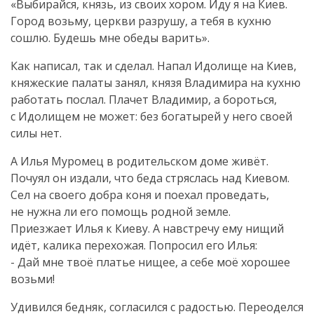
«Выбирайся, князь, из своих хором. Иду я на Киев.
Город возьму, церкви разрушу, а тебя в кухню
сошлю. Будешь мне обеды варить».
Как написал, так и сделал. Напал Идолище на Киев,
княжеские палаты занял, князя Владимира на кухню
работать послал. Плачет Владимир, а бороться,
с Идолищем не может: без богатырей у него своей
силы нет.
А Илья Муромец в родительском доме живёт.
Почуял он издали, что беда стряслась над Киевом.
Сел на своего добра коня и поехал проведать,
не нужна ли его помощь родной земле.
Приезжает Илья к Киеву. А навстречу ему нищий
идёт, калика перехожая. Попросил его Илья:
- Дай мне твоё платье нищее, а себе моё хорошее
возьми!
Удивился бедняк, согласился с радостью. Переоделся