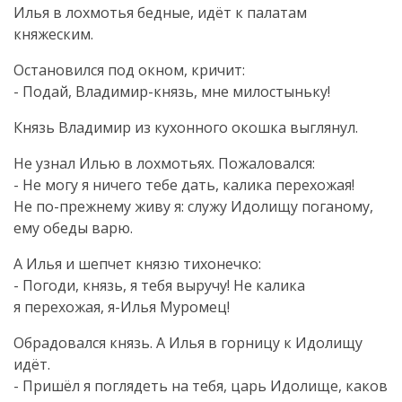
Илья в лохмотья бедные, идёт к палатам
княжеским.
Остановился под окном, кричит:
- Подай,
Владимир-князь
, мне милостыньку!
Князь Владимир из кухонного окошка выглянул.
Не узнал Илью в лохмотьях. Пожаловался:
- Не могу я ничего тебе дать, калика перехожая!
Не
по-прежнему
живу я: служу Идолищу поганому,
ему обеды варю.
А Илья и шепчет князю тихонечко:
- Погоди, князь, я тебя выручу! Не калика
я перехожая,
я-Илья
Муромец!
Обрадовался князь. А Илья в горницу к Идолищу
идёт.
- Пришёл я поглядеть на тебя, царь Идолище, каков