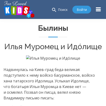
search
Войти
Поиск
Былины
Илья Муромец и Идóлище
Надвинулась на
Киев-град
беда великая:
подступило к нему войско басурманское, войско
хана татарского Идолища. Услыхал Идолище,
что богатыря Ильи Муромца в Киеве нет —
и осмелел. Позвал он писца, велел князю
Владимиру письмо писать: