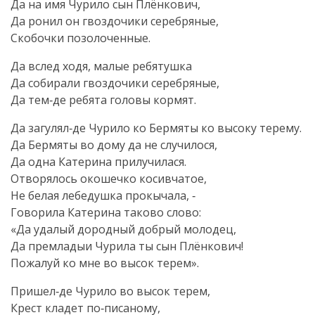
Да на имя Чурило сын Плёнкович,
Да ронил он гвоздочики серебряные,
Скобочки позолоченные.
Да вслед ходя, малые ребятушка
Да собирали гвоздочики серебряные,
Да тем‑де ребята головы кормят.
Да загулял‑де Чурило ко Бермяты ко высоку терему.
Да Бермяты во дому да не случилося,
Да одна Катерина прилучилася.
Отворялось окошечко косивчатое,
Не белая лебедушка прокычала, ‑
Говорила Катерина таково слово:
«Да удалый дородный добрый молодец,
Да премладыи Чурила ты сын Плёнкович!
Пожалуй ко мне во высок терем».
Пришел‑де Чурило во высок терем,
Крест кладет по‑писаному,