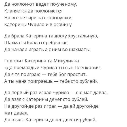
Да ноклон‑от ведет по‑ученому,
Кланяется да поклоняется
На все четыре на сторонушки,
Катерины Чурило и в особину.
Да брала Катерина та доску хрустальную,
Шахматы брала серебряные,
Да начали играть а с ним во шахматы.
Говорит Катерина та Микулична:
«Да премладыи Чурила ты сын Плёнкович!
Да я тя поиграю — тебя Бог простит,
А ты меня поиграешь — тебе сто рублей».
Да первый раз играл Чурило — ею мат давал,
Да взял с Катерины денег сто рублей.
На другой‑де раз играл — да ей другой‑де
мат давал,
Да взял с Катерины денег двести рублей.