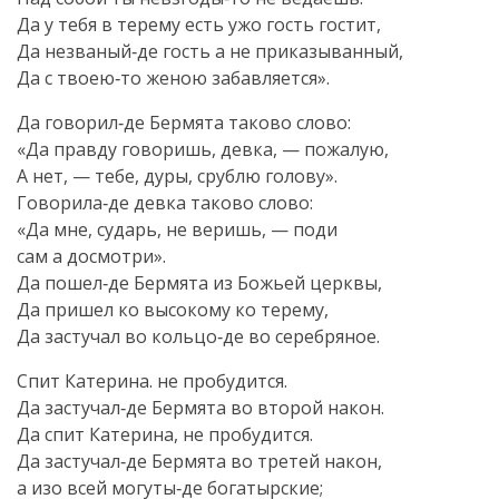
Да у тебя в терему есть ужо гость гостит,
Да незваный‑де гость а не приказыванный,
Да с твоею‑то женою забавляется».
Да говорил‑де Бермята таково слово:
«Да правду говоришь, девка, — пожалую,
А нет, — тебе, дуры, срублю голову».
Говорила‑де девка таково слово:
«Да мне, сударь, не веришь, — поди
сам а досмотри».
Да пошел‑де Бермята из Божьей церквы,
Да пришел ко высокому ко терему,
Да застучал во кольцо‑де во серебряное.
Спит Катерина. не пробудится.
Да застучал‑де Бермята во второй након.
Да спит Катерина, не пробудится.
Да застучал‑де Бермята во третей након,
а изо всей могуты‑де богатырские;