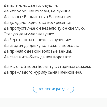
Да погинуло две головушки,
Да что хорошие головы, не лучшие.
Да старые Бермята сын Васильевич
Да дождался Христова воскресенья,
Да пропустил‑де он неделю ту он светлую,
Старую девку‑чернавушку
Да берет ею за правую за рученьку,
Да сводил‑де девку во Божью церковь,
Да принял с девкой золотые венцы,
Да стал жить‑быть да век коротати.
Да мы с той поры Бермяту в старинах скажем,
Да премладого Чурилу сына Плёнковича.
Все сказки раздела