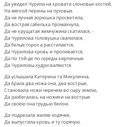
Да увидел Чурила на кровати слоновых костей,
На мягкой перины на пуховые.
Да не лучная зорюшка просветила,
Да вострая сабелька промахнула,
Да не крущатая жемчужина скатилася, ‑
Да Чурилова головушка свалилася,
Да белые горох а расстилается,
Да Чурилова кровь и проливается,
Да по той‑де по середы кирпичные
Да Чуриловы кудри валяются.
Да услышала Катерина та Микулична,
Да брала два ножа она, два вострые,
Становила ножи черенем во сыру землю,
Да разбегалась на ножики на вострые
Да своею она грудью белою.
Да подрезала жилие ходячее,
Да выпустила кровь и ту горячую.