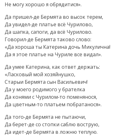
Не могу хорошо я обрядитися».
Да пришел‑де Бермята во высок терем,
Да увидел‑де платье всё Чурилово,
Да шапка, сапоги, да всё Чурилово.
Говорил‑де Бермята таково слово:
«Да хороша ты Катерина дочь Микулична!
Да я этое платье на Чуриле все видал».
Да умее Катерина, как ответ держать:
«Ласковый мой хозяйнушко,
Старыи Бермята сын Васильевич!
Да у моего родимого у брателка
Да конями с Чурилом‑то поменянося,
Да цветным‑то платьем побратанося».
Да того‑де Бермята не пытаючи,
Да берет‑де со стопки саблю вострую,
Да идет‑де Бермята в ложню теплую.