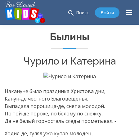
search
Войти
Поиск
Былины
Чурило и Катерина
Накануне было праздника Христова дни,
Канун‑де честного Благовещенья,
Выпадала порошица‑де, снег а молодой.
По той‑де порохе, по белому по снежку,
Да не белый горносталь следы прометывал. ‑
Ходил‑де, гулял ужо купав молодец,