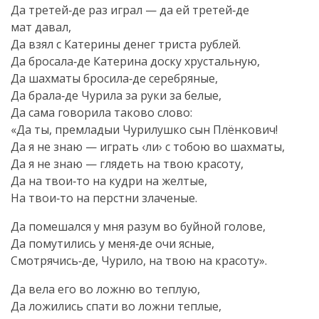
Да третей‑де раз играл — да ей третей‑де
мат давал,
Да взял с Катерины денег триста рублей.
Да бросала‑де Катерина доску хрустальную,
Да шахматы бросила‑де серебряные,
Да брала‑де Чурила за руки за белые,
Да сама говорила таково слово:
«Да ты, премладыи Чурилушко сын Плёнкович!
Да я не знаю — играть ‹ли› с тобою во шахматы,
Да я не знаю — глядеть на твою красоту,
Да на твои‑то на кудри на желтые,
На твои‑то на перстни злаченые.
Да помешался у мня разум во буйной голове,
Да помутились у меня‑де очи ясные,
Смотрячись‑де, Чурило, на твою на красоту».
Да вела его во ложню во теплую,
Да ложились спати во ложни теплые,