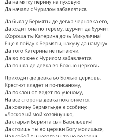
Да на мягку перину на пуховую,
Да начали с Чурилом забавлятися.
Да была у Бермяты‑де девка‑чернавка его,
Да ходит она по терему, шурчит да бурчит:
«Хороша ты Катерина дочь Микулична!
Еще я пойду к Бермяты, накучу да намучу».
Да того Катерина не пытаючи,
Да во ложне с Чурилом забавляется.
Да пошла‑де девка во Божью церковь.
Приходит‑де девка во Божью церковь,
Крест‑от кладет и по‑писаному,
Да поклон‑от ведет по‑ученому,
На все стороны девка поклоняется,
Да хозяину Бермяты‑де в особину:
«Ласковый мой хозяйнушко,
Да старыи Бермята сын Васильевич!
Да стоишь ты во церкви Богу молишься,
Над собой ты невзгоды‑то не ведаешь.