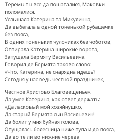
Теремы ты все да пошаталися, Маковки
поломалися.
Услышала Катерина та Микулична,
Да выбегала в одной тоненькой рубашечке
без пояса,
В одних тоненьких чулочиках без чоботов,
Отпирала Катерина широкие ворота,
Запущала Бермяту Васильевича.
Говорил‑де Бермята таково слово:
«Что, Катерина, не снарядна идешь?
Сегодня у нас ведь честной праздничек,
Честное Христово Благовещенье».
Да умее Катерина, как ответ держать:
«Да ласковый мой хозяйнушко,
Да старый Бермята сын Васильевич!
Да болит у мня буйная голова,
Опущалась болесница ниже пупа и до пояса,
Да во те ли во нижние черева,