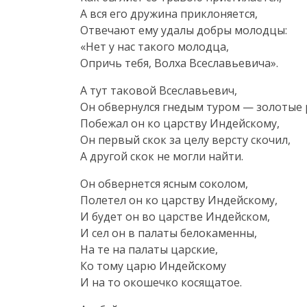
А вся его дружина приклоняется,
Отвечают ему удалы добры молодцы:
«Нет у нас такого молодца,
Опричь тебя, Волха Всеславьевича».
А тут таковой Всеславьевич,
Он обвернулся гнедым туром — золотые 
Побежал он ко царству Индейскому,
Он первый скок за целу версту скочил,
А другой скок не могли найти.
Он обвернется ясным соколом,
Полетел он ко царству Индейскому,
И будет он во царстве Индейском,
И сел он в палаты белокаменны,
На те на палаты царские,
Ко тому царю Индейскому
И на то окошечко косящатое.