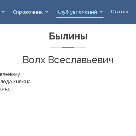
Статьи
Справочник
Клуб увлечений
Былины
Волх Всеславьевич
 зеленому
олода княжна
вна,
?