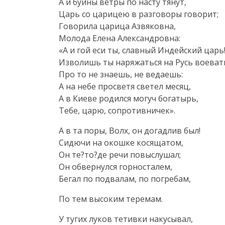
А и буйны ветры по насту тянут,
Царь со царицею в разговоры говорит;
Говорила царица Азвяковна,
Молода Елена Александровна:
«А и гой еси ты, славный Индейский царь
Изволишь ты наряжаться на Русь воеват
Про то не знаешь, не ведаешь:
А на небе просветя светел месяц,
А в Киеве родился могуч богатырь,
Тебе, царю, сопротивничек».
А в та поры, Волх, он догадлив был!
Сидючи на окошке косящатом,
Он те?то?де речи повыслушал;
Он обвернулся горносталем,
Бегал по подвалам, по погребам,
По тем высоким теремам.
У тугих луков тетивки накусывал,