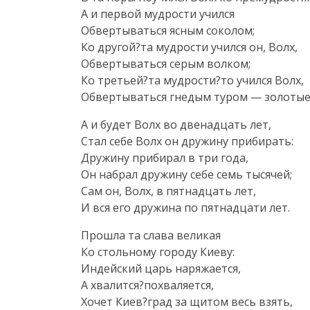
А и первой мудрости учился
Обвертываться ясным соколом;
Ко другой?та мудрости учился он, Волх,
Обвертываться серым волком;
Ко третьей?та мудрости?то учился Волх,
Обвертываться гнедым туром — золотые 
А и будет Волх во двенадцать лет,
Стал себе Волх он дружину прибирать:
Дружину прибирал в три года,
Он набрал дружину себе семь тысячей;
Сам он, Волх, в пятнадцать лет,
И вся его дружина по пятнадцати лет.
Прошла та слава великая
Ко стольному городу Киеву:
Индейский царь наряжается,
А хвалится?похваляется,
Хочет Киев?град за щитом весь взять,