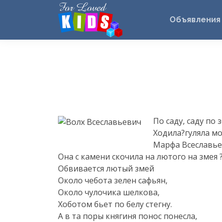
Объявления
По саду, саду по
Ходила?гуляла м
Марфа Всеславье
Она с камени скочила на лютого на змея 
Обвивается лютый змей
Около чебота зелен сафьян,
Около чулочика шелкова,
Хоботом бьет по белу стегну.
А в та поры княгиня понос понесла,