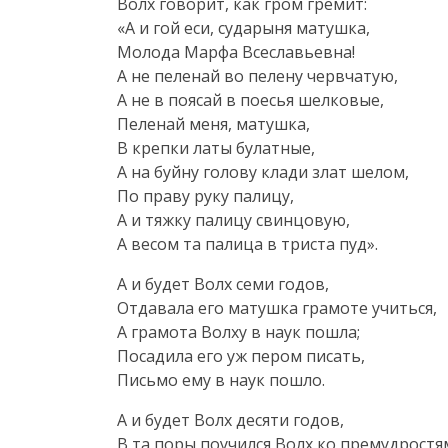
Волх говорит, как гром гремит:
«А и гой еси, сударыня матушка,
Молода Марфа Всеславьевна!
А не пеленай во пелену червчатую,
А не в поясай в поесья шелковые,
Пеленай меня, матушка,
В крепки латы булатные,
А на буйну голову клади злат шелом,
По праву руку палицу,
А и тяжку палицу свинцовую,
А весом та палица в триста пуд».
А и будет Волх семи годов,
Отдавала его матушка грамоте учиться,
А грамота Волху в наук пошла;
Посадила его уж пером писать,
Письмо ему в наук пошло.
А и будет Волх десяти годов,
В та поры поучился Волх ко премудростя