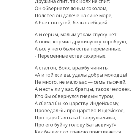
Дружина спит, так Волх не спит:
Он обвернется ясным соколом,
Полетел он далече на сине море,
А бьет он гусей, белых лебедей.
А и серым, малым уткам спуску нет;
А поил, кормил дружинушку хоробрую,
А всё у него были ества переменные,
- Переменные ества сахарные.
А стал он, Волх, вражбу чинить:
«А и гой еси вы, удалы добры молодцы!
Не много, не мало вас — семь тысячей.
А и есть ли у вас, братцы, таков человек,
Кто бы обвернулся гнедым туром,
А сбегал бы ко царству Индейскому,
Проведал бы про царство Индейское,
Про царя Салтыка Ставрульевича,
Про его буйну голову Батыевичу?»
Как бы лист со травою пристилается,