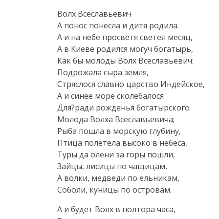
Волх Всеславьевич
А понос понесла и дитя родила.
А и на небе просветя светел месяц,
А в Киеве родился могуч богатырь,
Как бы молоды Волх Всеславьевич:
Подрожала сыра земля,
Стряслося славно царство Индейское,
А и синее море сколебалося
Для?ради рожденья богатырского
Молода Волха Всеславьевича;
Рыба пошла в морскую глубину,
Птица полетела высоко в небеса,
Туры да олени за горы пошли,
Зайцы, лисицы по чащицам,
А волки, медведи по ельникам,
Соболи, куницы по островам.
А и будет Волх в полтора часа,