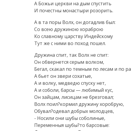
А Божьи церкви на дым спустить
И почестны монастыри розорить.
А в та поры Волх, он догадлив был:
Со всею дружиною хораброю
Ко славному царству Индейскому
Тут же с ними во поход пошел.
Дружина спит, так Волх не спит:
Он обвернется серым волком,
Бегал, скакал по темным по лесам и по р
А бьет он звери сохатые,
А и волку, медведю спуску нет,
А и соболи, барсы — любимый кус,
Он зайцам, лисицам не брезговал;
Волх поил?кормил дружину хоробрую,
Обувал?одевал добрых молодцев,
- Носили они шубы соболиные,
Переменныя шубы?то барсовые: