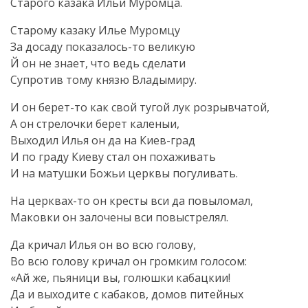
Старого казака Ильи Муромца.
Старому казаку Илье Муромцу
За досаду
показалось-то
великую
Й он не знает, что ведь сделати
Супротив тому князю Владымиру.
И он
берет-то
как свой тугой лук розрывчатой,
А он стрелочки берет каленыи,
Выходил Илья он да на
Киев-град
И по граду Киеву стал он похаживать
И на матушки Божьи церквы погуливать.
На
церквах-то
он кресты вси да повыломал,
Маковки он залочены вси повыстрелял.
Да кричал Илья он во всю голову,
Во всю голову кричал он громким голосом:
«Ай же, пьяници вы, голюшки кабацкии!
Да и выходите с кабаков, домов питейных