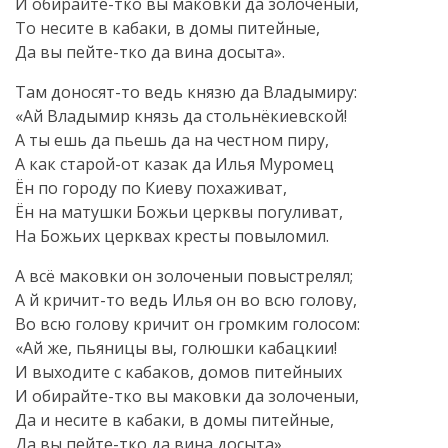
И
обирайте-тко
вы маковки да золоченыи,
То несите в кабаки, в домы питейные,
Да вы
пейте-тко
да вина досыта».
Там
доносят-то
ведь князю да Владымиру:
«Ай Владымир князь да стольнёкиевской!
А ты ешь да пьешь да на честном пиру,
А как
старой-от
казак да Илья Муромец
Ён по городу по Киеву похаживат,
Ён на матушки Божьи церквы погуливат,
На Божьих церквах кресты повыломил.
А всё маковки он золоченыи повыстрелял;
А й
кричит-то
ведь Илья он во всю голову,
Во всю голову кричит он громким голосом:
«Ай же, пьяницы вы, голюшки кабацкии!
И выходите с кабаков, домов питейныих
И
обирайте-тко
вы маковки да золоченыи,
Да и несите в кабаки, в домы питейные,
Да вы
пейте-тко
да вина досыта».