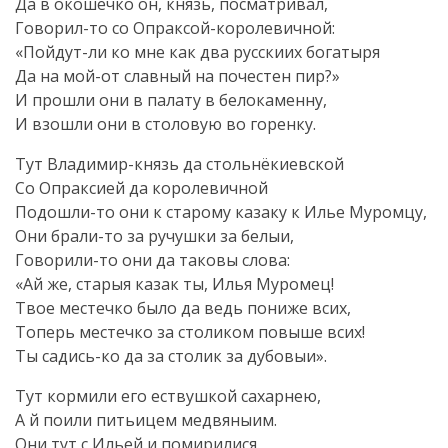
Да в окошечко он, князь, посматривал,
Говорил-то
со
Опраксой-королевичной
:
«
Пойдут-ли
ко мне как два русскиих богатыря
Да на
мой-от
славный на почестен пир?»
И прошли они в палату в белокаменну,
И взошли они в столовую во горенку.
Тут
Владимир-князь
да стольнёкиевской
Со Опраксией да королевичной
Подошли-то
они к старому казаку к Илье Муромцу,
Они
брали-то
за ручушки за белыи,
Говорили-то
они да таковы слова:
«Ай же, старыя казак ты, Илья Муромец!
Твое местечко было да ведь пониже всих,
Топерь местечко за столиком повыше всих!
Ты
садись-ко
да за столик за дубовыи».
Тут кормили его ествушкой сахарнею,
А й поили питьицем медвяныим.
Они тут с Ильей и помирилися.