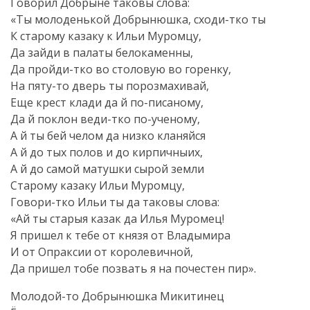
Говорил Добрыне таковы слова:
«Ты молоденькой Добрынюшка,
сходи-тко
ты
К старому казаку к Ильи Муромцу,
Да зайди в палаты белокаменны,
Да
пройди-тко
во столовую во горенку,
На
пяту-то
дверь ты порозмахивай,
Еще крест клади да й
по-писаному
,
Да й поклон
веди-тко
по-ученому
,
А й ты бей челом да низко кланяйся
А й до тых полов и до кирпичныих,
А й до самой матушки сырой земли
Старому казаку Ильи Муромцу,
Говори-тко
Ильи ты да таковы слова:
«Ай ты старыя казак да Илья Муромец!
Я пришел к тебе от князя от Владымира
И от Опраксии от королевичной,
Да пришел тобе позвать я на почестен пир».
Молодой-то
Добрынюшка Микитинец