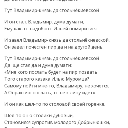
Тут
Владымир-князь
да стольнёкиевской
И он стал, Владымир, дума думати,
Ёму
как-то
надобно с Ильей помиритися.
И завел
Владымир-князь
да стольнёкиевской,
Он завел почестен пир да и на другой день.
Тут
Владымир-князь
да стольнёкиевской
Да 'ще стал да и дума думати:
«Мне кого послать будет на пир позвать
Того старого казака Илью Муромца?
Самому пойти
мне-то
, Владымиру, не хочется,
А Опраксию послать, то не к лицу идет».
И он как
шел-то
по столовой своей горенке.
Шел-то
он о столики дубовыи,
Становился супротив молодого Добрынюшки,