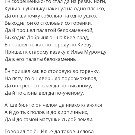
Ён
скорешенько-то
стал да на резвы ноги,
Кунью шубоньку накинул на одно плечко,
Да он шапочку соболью на одно ушко,
Выходил он со столовыи со горенки,
Да й прошел палатой белокаменной,
Выходил Добрыня он на
Киев-град
,
Ён
пошел-то
как по городу по Киеву,
Пришел к старому казаку к Илье Муромцу
Да в его палаты белокаменны.
Ён пришел как во столовую во горенку,
На
пяту-то
он дверь да порозмахивал,
Да он
крест-от
клал да
по-писаному
,
Да й поклоны вел да
по-ученому
,
А 'ще
бил-то
он челом да низко кланялся
А й до тых полов и до кирпичныих,
Да й до самой матушки сырой земли.
Говорил-то
ён Илье да таковы слова: