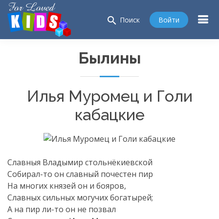
search
Войти
Поиск
Былины
Илья Муромец и Голи
кабацкие
Славныя Владымир стольнёкиевской
Собирал-то
он славный почестен пир
На многих князей он и бояров,
Славных сильных могучих богатырей;
А на пир
ли-то
он не позвал