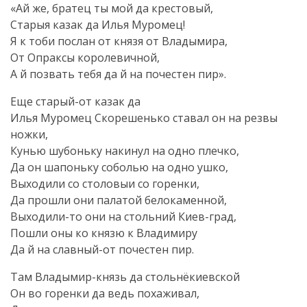
«Ай же, братец ты мой да крестовый,
Старыя казак да Илья Муромец!
Я к тоби послан от князя от Владымира,
От Опраксы королевичной,
А й позвать тебя да й на почестен пир».
Еще
старый-от
казак да
Илья Муромец Скорешенько ставал он на резвы
ножки,
Кунью шубоньку накинул на одно плечко,
Да он шапоньку соболью на одно ушко,
Выходили со столовыи со горенки,
Да прошли они палатой белокаменной,
Выходили-то
они на стольний
Киев-град
,
Пошли оны ко князю к Владимиру
Да й на
славный-от
почестен пир.
Там
Владымир-князь
да стольнёкиевской
Он во горенки да ведь похаживал,