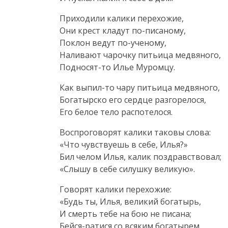
Приходили калики перехожие,
Они крест кладут
по-писаному
,
Поклон ведут
по-ученому
,
Наливают чарочку питьица медвяного,
Подносят-то
Илье Муромцу.
Как
выпил-то
чару питьица медвяного,
Богатырско его сердце разгорелося,
Его белое тело распотелося.
Воспроговорят калики таковы слова:
«Что чувствуешь в себе, Илья?»
Бил челом Илья, калик поздравствовал;
«Слышу в себе силушку великую».
Говорят калики перехожие:
«Будь ты, Илья, великий богатырь,
И смерть тебе на бою не писана;
Бейся-ратися
со всяким богатырем