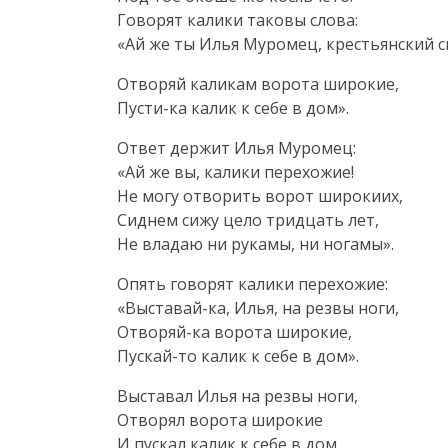
Говорят калики таковы слова:
«Ай же ты Илья Муромец, крестьянский с
Отворяй каликам ворота широкие,
Пусти-ка
калик к себе в дом».
Ответ держит Илья Муромец:
«Ай же вы, калики перехожие!
Не могу отворить ворот широкиих,
Сиднем сижу цело тридцать лет,
Не владаю ни рукамы, ни ногамы».
Опять говорят калики перехожие:
«
Выставай-ка
, Илья, на резвы ноги,
Отворяй-ка
ворота широкие,
Пускай-то
калик к себе в дом».
Выставал Илья на резвы ноги,
Отворял ворота широкие
И пускал калик к себе в дом.