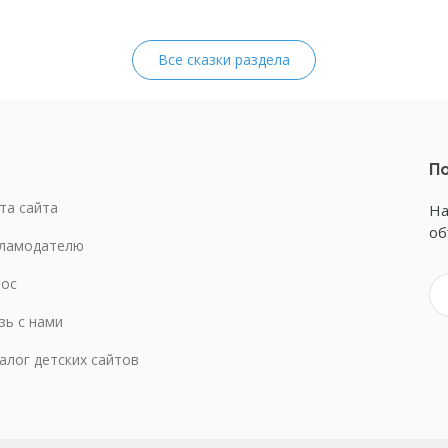
Все сказки раздела
По
та сайта
На
об
ламодателю
ос
зь с нами
алог детских сайтов