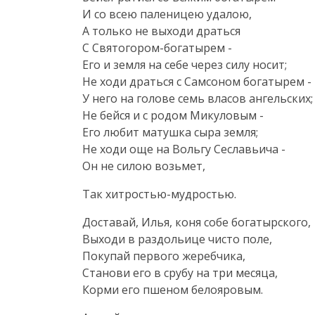
И со всею паленицею удалою,
А только не выходи драться
С
Святогором-богатырем
-
Его и земля на себе через силу носит;
Не ходи драться с Самсоном богатырем -
У него на голове семь власов ангельских;
Не бейся и с родом Микуловым -
Его любит матушка сыра земля;
Не ходи още на Вольгу Сеславьича -
Он не силою возьмет,
Так
хитростью-мудростью
.
Доставай, Илья, коня собе богатырского,
Выходи в раздольице чисто поле,
Покупай первого жеребчика,
Станови его в срубу на три месяца,
Корми его пшеном белояровым.