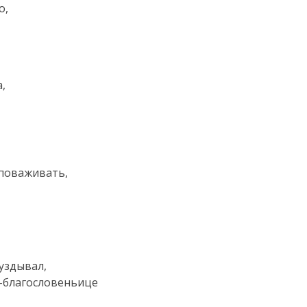
о,
,
 поваживать,
уздывал,
благословеньице