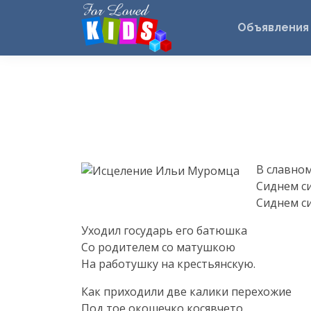
Объявления
В славном
Сиднем си
Сиднем си
Уходил государь его батюшка
Со родителем со матушкою
На работушку на крестьянскую.
Как приходили две калики перехожие
Под тое окошечко косявчето.