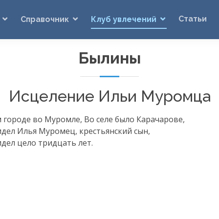
Статьи
Справочник
Клуб увлечений
Былины
Исцеление Ильи Муромца
 городе во Муромле, Во селе было Карачарове,
дел Илья Муромец, крестьянский сын,
дел цело тридцать лет.