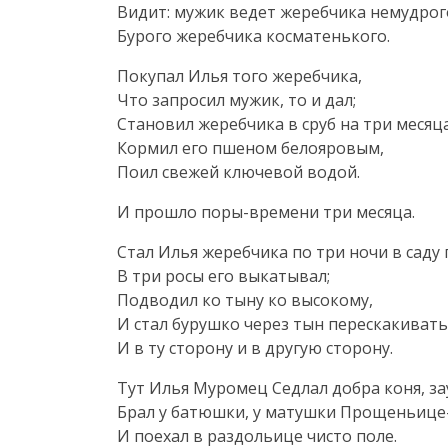
Видит: мужик ведет жеребчика немудрог
Бурого жеребчика косматенького.
Покупал Илья того жеребчика,
Что запросил мужик, то и дал;
Становил жеребчика в сруб на три месяца
Кормил его пшеном белояровым,
Поил свежей ключевой водой.
И прошло
поры-времени
три месяца.
Стал Илья жеребчика по три ночи в саду
В три росы его выкатывал;
Подводил ко тыну ко высокому,
И стал бурушко через тын перескакивать
И в ту сторону и в другую сторону.
Тут Илья Муромец Седлал добра коня, за
Брал у батюшки, у матушки
Прощеньице-
И поехал в раздольице чисто поле.