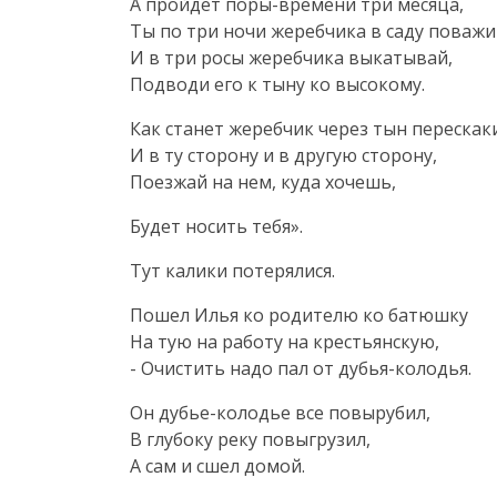
А пройдет
поры-времени
три месяца,
Ты по три ночи жеребчика в саду поваж
И в три росы жеребчика выкатывай,
Подводи его к тыну ко высокому.
Как станет жеребчик через тын перескак
И в ту сторону и в другую сторону,
Поезжай на нем, куда хочешь,
Будет носить тебя».
Тут калики потерялися.
Пошел Илья ко родителю ко батюшку
На тую на работу на крестьянскую,
- Очистить надо пал от
дубья-колодья
.
Он
дубье-колодье
все повырубил,
В глубоку реку повыгрузил,
А сам и сшел домой.