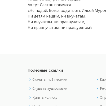
Ах тут Салтан покаялся:
«Не подай, Боже, водиться с Ильей Муро
Ни детям нашим, ни внучатам,
Ни внучатам, ни правнучатам,
Ни правнучатам, ни пращурятам!»
Полезные ссылки
Скачать mp3 песенки
Кар
Слушать аудиосказки
Рек
Купить коляску
Опр