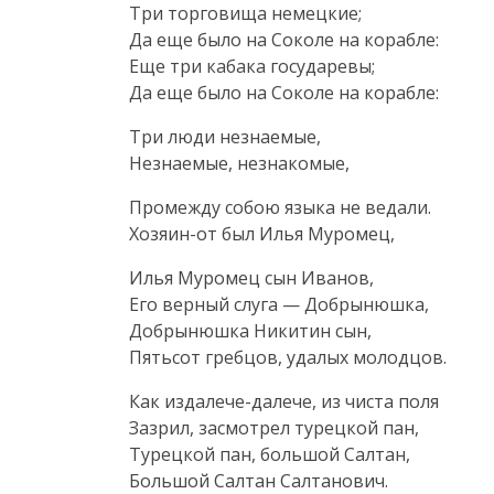
Три торговища немецкие;
Да еще было на Соколе на корабле:
Еще три кабака государевы;
Да еще было на Соколе на корабле:
Три люди незнаемые,
Незнаемые, незнакомые,
Промежду собою языка не ведали.
Хозяин-от
был Илья Муромец,
Илья Муромец сын Иванов,
Его верный слуга — Добрынюшка,
Добрынюшка Никитин сын,
Пятьсот гребцов, удалых молодцов.
Как
издалече-далече
, из чиста поля
Зазрил, засмотрел турецкой пан,
Турецкой пан, большой Салтан,
Большой Салтан Салтанович.