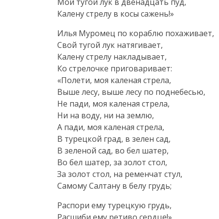
Мой тугой лук в двенадцать пуд,
Калену стрелу в косы сажень!»
Илья Муромец по кораблю похаживает,
Свой тугой лук натягивает,
Калену стрелу накладывает,
Ко стрелочке приговаривает:
«Полети, моя каленая стрела,
Выше лесу, выше лесу по поднебесью,
Не пади, моя каленая стрела,
Ни на воду, ни на землю,
А пади, моя каленая стрела,
В турецкой град, в зелен сад,
В зеленой сад, во бел шатер,
Во бел шатер, за золот стол,
За золот стол, на ременчат стул,
Самому Салтану в белу грудь;
Распори ему турецкую грудь,
Расшиби ему ретиво сердце!»