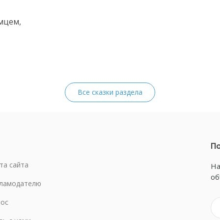
мцем,
Все сказки раздела
По
та сайта
На
об
ламодателю
ос