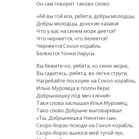
Он сам говорит таково слово:
«Ай вы гой еси, ребята, добры молодцы,
Добры молодцы, донские казаки!
Что у вас на синем море деется?
Что чернеется, что белеется?
Чернеется
Сокол-корабль
,
Белеются тонки парусы.
Вы
бежите-ко
, ребята, ко синю морю,
Вы садитесь, ребята, во легки струги,
Нагребайте поскорее на
Сокол-корабль
,
Илью Муромца в полон бери;
Добрынюшку под меч клони!»
Таки слова заслышал Илья Муромец,
Тако слово Добрыне выговаривал:
«Ты, Добрынюшка Никитин сын,
Скоро-борзо
походи на
Сокол-корабль
,
Скоро-борзо
выноси мой тугой лук,