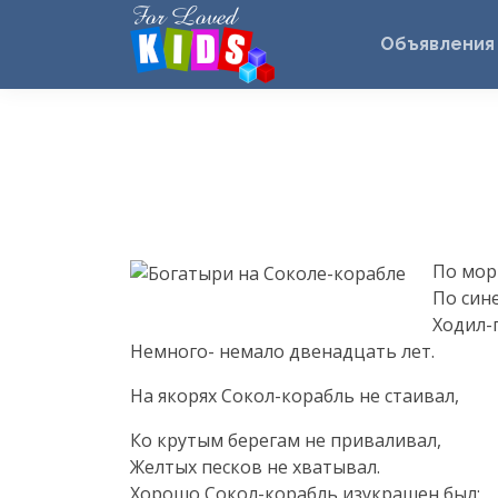
Объявления
По мор
По син
Ходил-
Немного- немало двенадцать лет.
На якорях
Сокол-корабль
не стаивал,
Ко крутым берегам не приваливал,
Желтых песков не хватывал.
Хорошо
Сокол-корабль
изукрашен был: