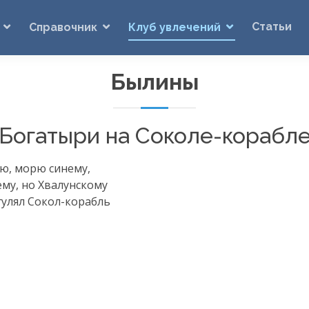
Статьи
Справочник
Клуб увлечений
Былины
Богатыри на
Соколе-корабл
ю, морю синему,
ему, но Хвалунскому
гулял
Сокол-корабль