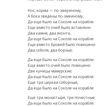
Нос, корма —
по-звериному
,
А бока зведены
по-змеиному
,
Да еще было на Соколе на корабле:
Еще вместо очей было вставлено
Два камня, два яхонта,
Да еще было на Соколе на корабле:
Еще вместо бровей было повешено
Два соболя, два борзые;
Да еще было на Соколе на корабле:
Еще вместо очей было повешено
Две куницы мамурские;
Да еще было на Соколе на корабле:
Еще три церкви соборные,
Да еще было на Соколе на корабле:
Еще три монастыря, три почестные;
Да еще было на Соколе на корабле: