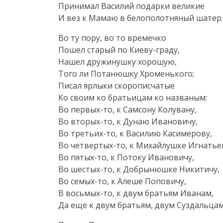
Принимал Василий подарки великие
И вез к Мамаю в белополотняный шатер.
Во ту пору, во то времечко
Пошел старый по
Киеву-граду
,
Нашел дружинушку хорошую,
Того ли Потанюшку Хроменького;
Писал ярлыки скорописчатые
Ко своим ко братьицам ко названым:
Во
первых-то
, к Самсону Колувану,
Во
вторых-то
, к Дунаю Ивановичу,
Во
третьих-то
, к Василию Касимерову,
Во
четвертых-то
, к Михайлушке Игнатье
Во
пятых-то
, к Потоку Ивановичу,
Во
шестых-то
, к Добрынюшке Никитичу,
Во
семых-то
, к Алеше Поповичу,
В
восьмых-то
, к двум братьям Иванам,
Да еще к двум братьям, двум Суздальцам