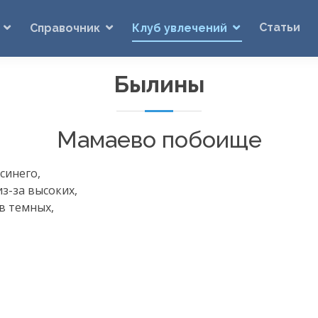
Статьи
Справочник
Клуб увлечений
Былины
Мамаево побоище
синего,
из-за
высоких,
в темных,