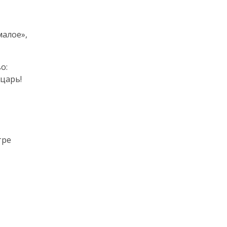
малое»,
о:
 царь!
тре