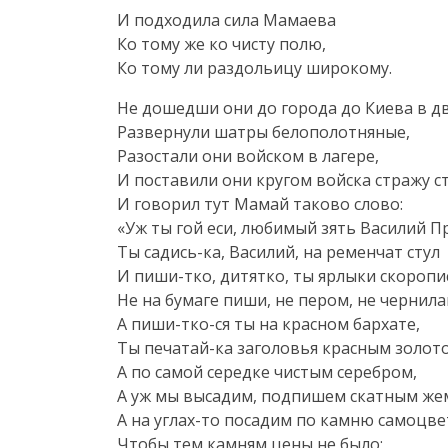
И подходила сила Мамаева
Ко тому же ко чисту полю,
Ко тому ли раздольицу широкому.
Не дошедши они до города до Киева в дв
Развернули шатры белополотняные,
Разостали они войском в лагере,
И поставили они кругом войска стражу с
И говорил тут Мамай таково слово:
«Уж ты гой еси, любимый зять Василий П
Ты
садись-ка
, Василий, на ременчат стул
И
пиши-тко
, дитятко, ты ярлыки скоропи
Не на бумаге пиши, не пером, не чернила
А
пиши-тко-ся
ты на красном бархате,
Ты
печатай-ка
заголовья красным золот
А по самой середке чистым серебром,
А уж мы высадим, подпишем скатным же
А на
углах-то
посадим по камню самоцве
Чтобы тем камням цены не было;