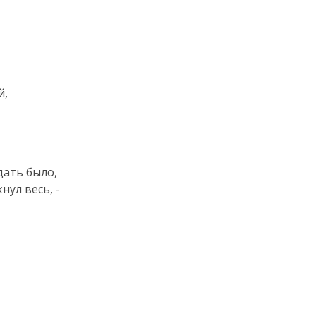
й,
дать было,
нул весь, -