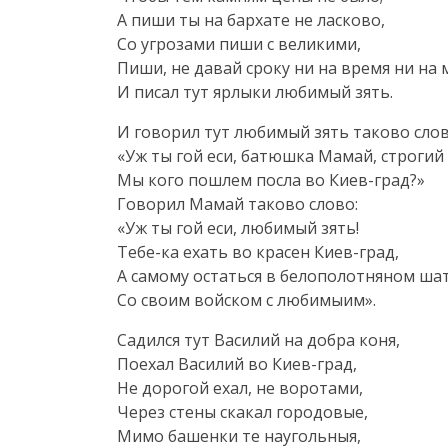
А пиши ты на бархате не ласково,
Со угрозами пиши с великими,
Пиши, не давай сроку ни на время ни на 
И писал тут ярлыки любимый зять.
И говорил тут любимый зять таково слов
«Уж ты гой еси, батюшка Мамай, строгий
Мы кого пошлем посла во
Киев-град
?»
Говорил Мамай таково слово:
«Уж ты гой еси, любимый зять!
Тебе-ка
ехать во красен
Киев-град
,
А самому остаться в белополотняном ша
Со своим войском с любимыим».
Садился тут Василий на добра коня,
Поехал Василий во
Киев-град
,
Не дорогой ехал, не воротами,
Через стены скакал городовые,
Мимо башенки те наугольныя,