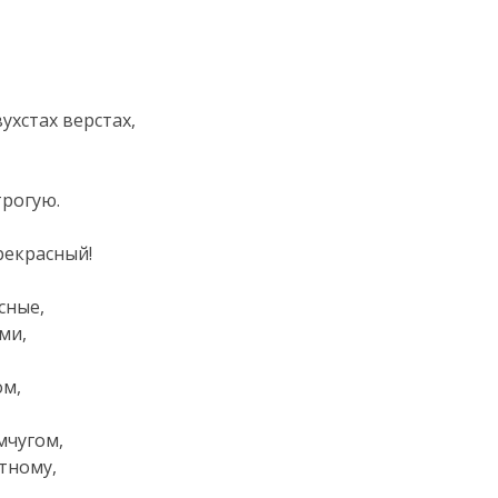
ухстах верстах,
трогую.
рекрасный!
сные,
ми,
ом,
мчугом,
тному,