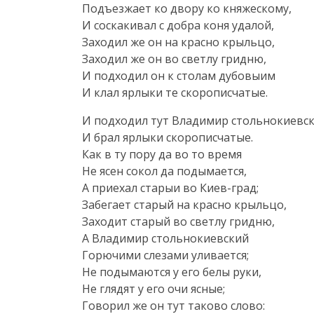
Подъезжает ко двору ко княжескому,
И соскакивал с добра коня удалой,
Заходил же он на красно крыльцо,
Заходил же он во светлу гридню,
И подходил он к столам дубовыим
И клал ярлыки те скорописчатые.
И подходил тут Владимир стольнокиевс
И брал ярлыки скорописчатые.
Как в ту пору да во то время
Не ясен сокол да подымается,
А приехал старыи во
Киев-град
;
Забегает старый на красно крыльцо,
Заходит старый во светлу гридню,
А Владимир стольнокиевский
Горючими слезами уливается;
Не подымаются у его белы руки,
Не глядят у его очи ясные;
Говорил же он тут таково слово: