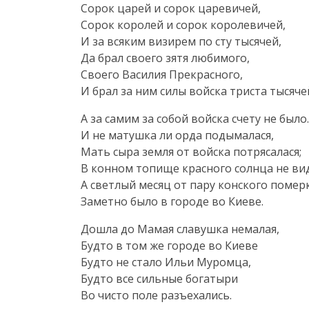
Сорок царей и сорок царевичей,
Сорок королей и сорок королевичей,
И за всяким визирем по сту тысячей,
Да брал своего зятя любимого,
Своего Василия Прекрасного,
И брал за ним силы войска триста тысяче
А за самим за собой войска счету не было.
И не матушка ли орда подымалася,
Мать сыра земля от войска потрясалася;
В конном топище красного солнца не ви
А светлый месяц от пару конского померк
Заметно было в городе во Киеве.
Дошла до Мамая славушка немалая,
Будто в том же городе во Киеве
Будто не стало Ильи Муромца,
Будто все сильные богатыри
Во чисто поле разъехались.