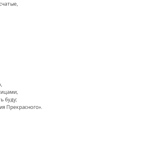
счатые,
,
сицами,
ь буду;
ия Прекрасного».