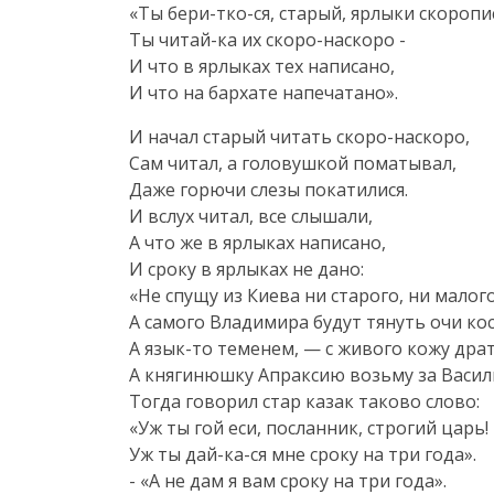
«Ты
бери-тко-ся
, старый, ярлыки скоропи
Ты
читай-ка
их
скоро-наскоро
-
И что в ярлыках тех написано,
И что на бархате напечатано».
И начал старый читать
скоро-наскоро
,
Сам читал, а головушкой поматывал,
Даже горючи слезы покатилися.
И вслух читал, все слышали,
А что же в ярлыках написано,
И сроку в ярлыках не дано:
«Не спущу из Киева ни старого, ни малого
А самого Владимира будут тянуть очи ко
А
язык-то
теменем, — с живого кожу драт
А княгинюшку Апраксию возьму за Васил
Тогда говорил стар казак таково слово:
«Уж ты гой еси, посланник, строгий царь!
Уж ты
дай-ка-ся
мне сроку на три года».
- «А не дам я вам сроку на три года».