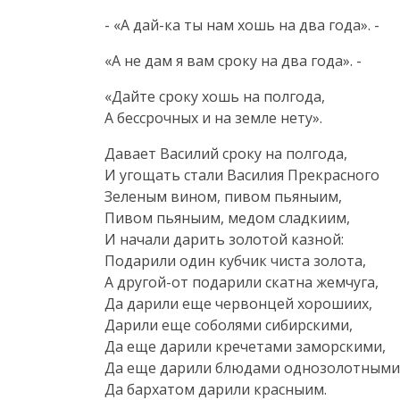
- «А
дай-ка
ты нам хошь на два года». -
«А не дам я вам сроку на два года». -
«Дайте сроку хошь на полгода,
А бессрочных и на земле нету».
Давает Василий сроку на полгода,
И угощать стали Василия Прекрасного
Зеленым вином, пивом пьяныим,
Пивом пьяныим, медом сладкиим,
И начали дарить золотой казной:
Подарили один кубчик чиста золота,
А
другой-от
подарили скатна жемчуга,
Да дарили еще червонцей хорошиих,
Дарили еще соболями сибирскими,
Да еще дарили кречетами заморскими,
Да еще дарили блюдами однозолотными
Да бархатом дарили красныим.